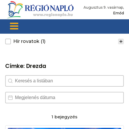
Augusztus 9. vasárnap,
Emőd
Kategoria
Hír rovatok
(1)
Címke:
Drezda
Search content
Dátum választó
Date
1 bejegyzés