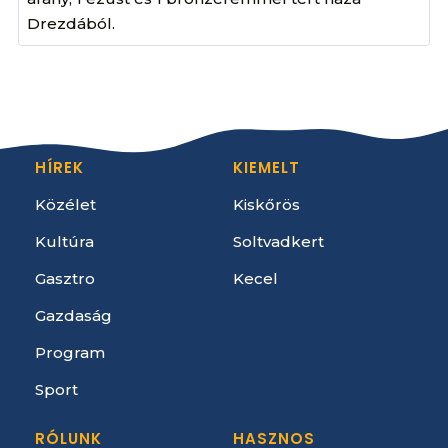
Drezdából.
HÍREK
KIEMELT
Közélet
Kiskőrös
Kultúra
Soltvadkert
Gasztro
Kecel
Gazdaság
Program
Sport
RÓLUNK
HASZNOS