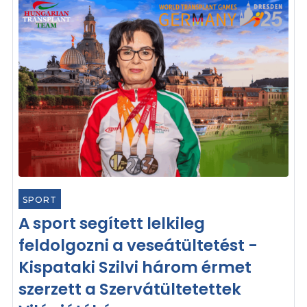
SPORT
A sport segített lelkileg
feldolgozni a veseátültetést -
Kispataki Szilvi három érmet
szerzett a Szervátültetettek