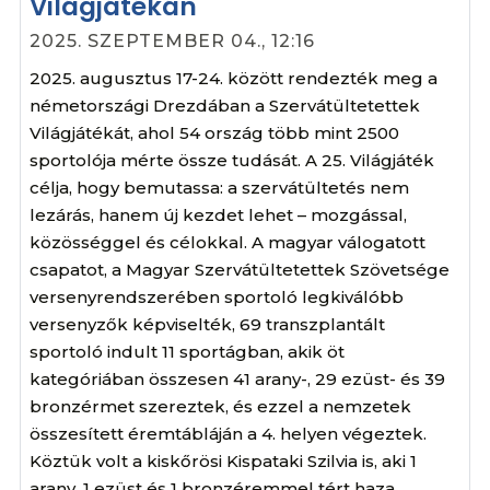
Világjátékán
2025. SZEPTEMBER 04., 12:16
2025. augusztus 17-24. között rendezték meg a
németországi Drezdában a Szervátültetettek
Világjátékát, ahol 54 ország több mint 2500
sportolója mérte össze tudását. A 25. Világjáték
célja, hogy bemutassa: a szervátültetés nem
lezárás, hanem új kezdet lehet – mozgással,
közösséggel és célokkal. A magyar válogatott
csapatot, a Magyar Szervátültetettek Szövetsége
versenyrendszerében sportoló legkiválóbb
versenyzők képviselték, 69 transzplantált
sportoló indult 11 sportágban, akik öt
kategóriában összesen 41 arany-, 29 ezüst- és 39
bronzérmet szereztek, és ezzel a nemzetek
összesített éremtábláján a 4. helyen végeztek.
Köztük volt a kiskőrösi Kispataki Szilvia is, aki 1
arany, 1 ezüst és 1 bronzéremmel tért haza