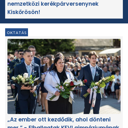
nemzetközi kerékpárversenynek
Kiskőrösön!
OKTATÁS
„Az ember ott kezdődik, ahol dönteni
mer.” - Elballagtak KEVI gimnáziumának