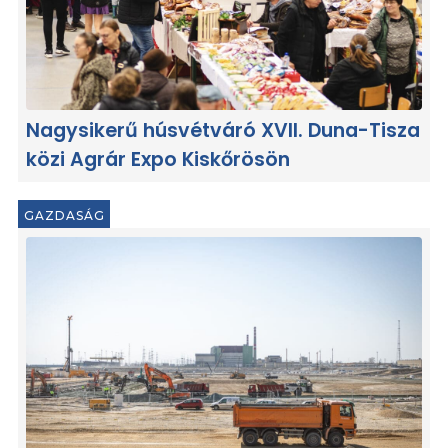
Nagysikerű húsvétváró XVII. Duna-Tisza
közi Agrár Expo Kiskőrösön
GAZDASÁG