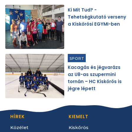
Ki Mit Tud? -
Tehetségkutató verseny
a Kiskőrösi EGYMI-ben
SPORT
Kacagás és jégvarázs
az U8-as szupermini
tornán – HC Kiskőrös is
jégre lépett
HÍREK
KIEMELT
Közélet
Kiskőrös