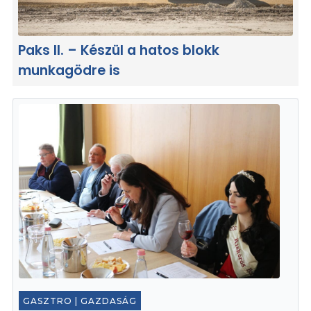
Paks II. – Készül a hatos blokk
munkagödre is
GASZTRO
|
GAZDASÁG