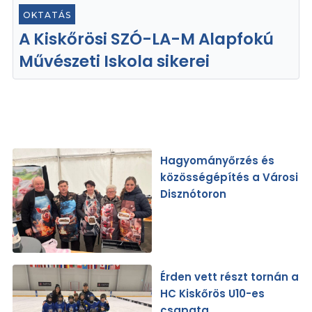
OKTATÁS
A Kiskőrösi SZÓ-LA-M Alapfokú
Művészeti Iskola sikerei
Hagyományőrzés és
közösségépítés a Városi
Disznótoron
Érden vett részt tornán a
HC Kiskőrös U10-es
csapata