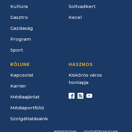
Kultúra
Soltvadkert
Gasztro
Kecel
Gazdaság
Program
Sport
RÓLUNK
HASZNOS
Kapcsolat
Kiskőrös város
honlapja
Karrier
Médiaajánlat
Médiaportfólió
Szolgáltatásaink
IMPRESSZUM
ADATVÉDELMI ELVEK