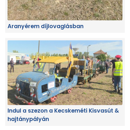
Aranyérem díjlovaglásban
Indul a szezon a Kecskeméti Kisvasút &
hajtánypályán