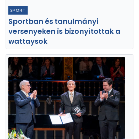
SPORT
Sportban és tanulmányi
versenyeken is bizonyítottak a
wattaysok