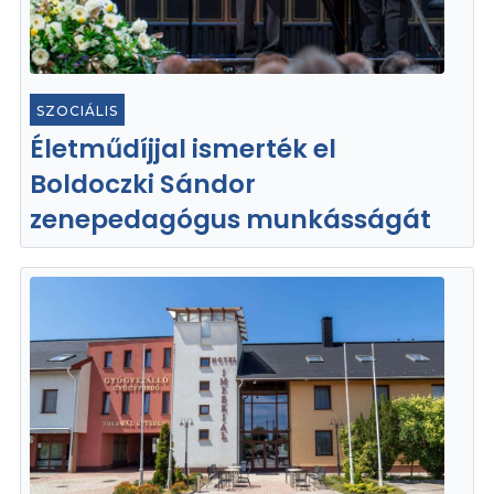
SZOCIÁLIS
Életműdíjjal ismerték el
Boldoczki Sándor
zenepedagógus munkásságát