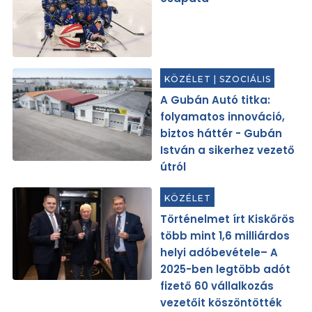
KÖZÉLET
|
SZOCIÁLIS
A Gubán Autó titka:
folyamatos innováció,
biztos háttér - Gubán
István a sikerhez vezető
útról
KÖZÉLET
Történelmet írt Kiskőrös
több mint 1,6 milliárdos
helyi adóbevétele– A
2025-ben legtöbb adót
fizető 60 vállalkozás
vezetőit köszöntötték