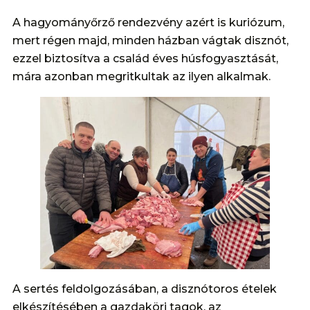
A hagyományőrző rendezvény azért is kuriózum,
mert régen majd, minden házban vágtak disznót,
ezzel biztosítva a család éves húsfogyasztását,
mára azonban megritkultak az ilyen alkalmak.
A sertés feldolgozásában, a disznótoros ételek
elkészítésében a gazdaköri tagok, az