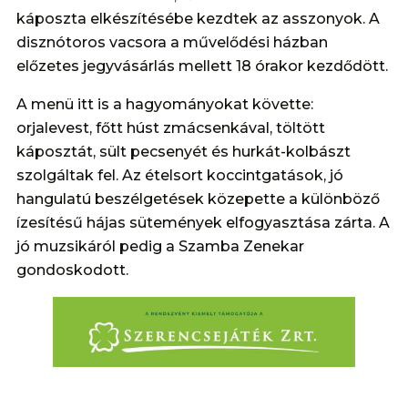
káposzta elkészítésébe kezdtek az asszonyok. A
disznótoros vacsora a művelődési házban
előzetes jegyvásárlás mellett 18 órakor kezdődött.
A menü itt is a hagyományokat követte:
orjalevest, főtt húst zmácsenkával, töltött
káposztát, sült pecsenyét és hurkát-kolbászt
szolgáltak fel. Az ételsort koccintgatások, jó
hangulatú beszélgetések közepette a különböző
ízesítésű hájas sütemények elfogyasztása zárta. A
jó muzsikáról pedig a Szamba Zenekar
gondoskodott.