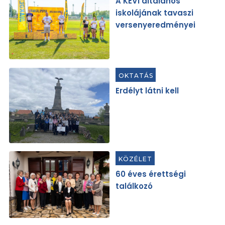
A KEVI általános
iskolájának tavaszi
versenyeredményei
OKTATÁS
Erdélyt látni kell
KÖZÉLET
60 éves érettségi
találkozó