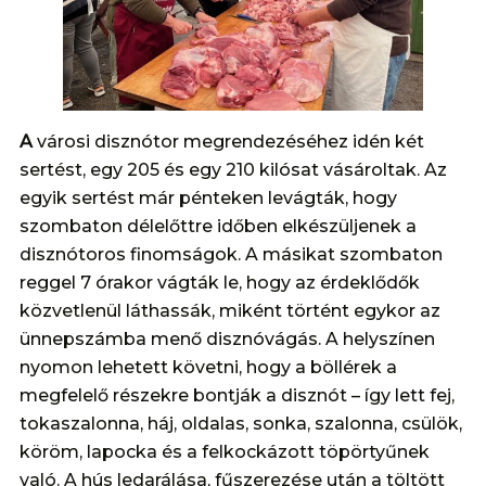
A
városi disznótor megrendezéséhez idén két
sertést, egy 205 és egy 210 kilósat vásároltak. Az
egyik sertést már pénteken levágták, hogy
szombaton délelőttre időben elkészüljenek a
disznótoros finomságok. A másikat szombaton
reggel 7 órakor vágták le, hogy az érdeklődők
közvetlenül láthassák, miként történt egykor az
ünnepszámba menő disznóvágás. A helyszínen
nyomon lehetett követni, hogy a böllérek a
megfelelő részekre bontják a disznót – így lett fej,
tokaszalonna, háj, oldalas, sonka, szalonna, csülök,
köröm, lapocka és a felkockázott töpörtyűnek
való. A hús ledarálása, fűszerezése után a töltött