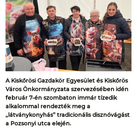
A Kiskőrösi Gazdakör Egyesület és Kiskőrös
Város Önkormányzata szervezésében idén
február 7-én szombaton immár tízedik
alkalommal rendezték meg a
„látványkonyhás” tradicionális disznóvágást
a Pozsonyi utca elején.