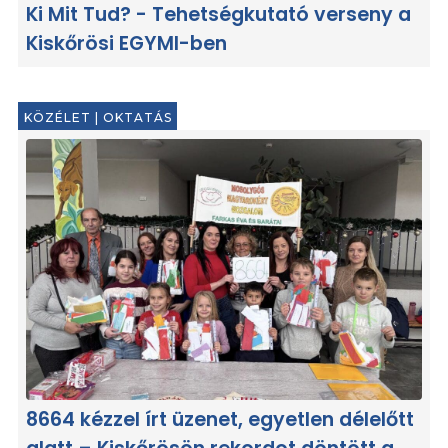
Ki Mit Tud? - Tehetségkutató verseny a
Kiskőrösi EGYMI-ben
KÖZÉLET
|
OKTATÁS
8664 kézzel írt üzenet, egyetlen délelőtt