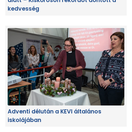
alatt – Kiskőrösön rekordot döntött a
kedvesség
Adventi délután a KEVI általános
iskolájában