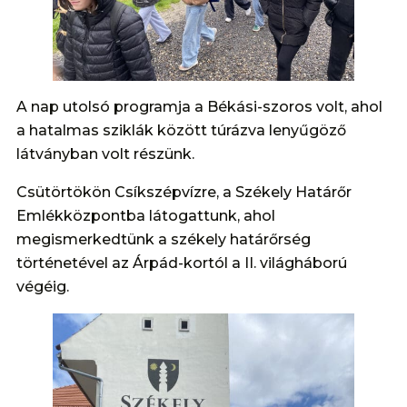
A nap utolsó programja a Békási-szoros volt, ahol
a hatalmas sziklák között túrázva lenyűgöző
látványban volt részünk.
Csütörtökön Csíkszépvízre, a Székely Határőr
Emlékközpontba látogattunk, ahol
megismerkedtünk a székely határőrség
történetével az Árpád-kortól a II. világháború
végéig.