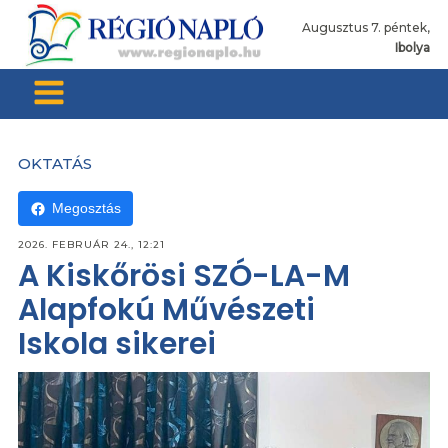
Augusztus 7. péntek,
Ibolya
OKTATÁS
Megosztás
2026. FEBRUÁR 24., 12:21
A Kiskőrösi SZÓ-LA-M
Alapfokú Művészeti
Iskola sikerei