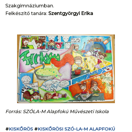
Szakgimnáziumban.
Felkészítő tanára:
Szentgyörgyi Erika
Forrás: SZÓLA-M Alapfokú Művészeti Iskola
#
KISKŐRÖS
#
KISKŐRÖSI SZÓ-LA-M ALAPFOKÚ