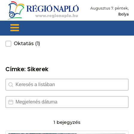
Augusztus 7. péntek,
Ibolya
Kategoria
Oktatás
(1)
Címke:
Sikerek
Search content
Dátum választó
Date
1 bejegyzés