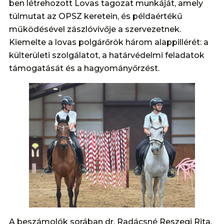
ben létrehozott Lovas tagozat munkáját, amely
túlmutat az OPSZ keretein, és példaértékű
működésével zászlóvivője a szervezetnek.
Kiemelte a lovas polgárőrök három alappillérét: a
külterületi szolgálatot, a határvédelmi feladatok
támogatását és a hagyományőrzést.
A beszámolók sorában dr. Radácsné Reszegi Rita,