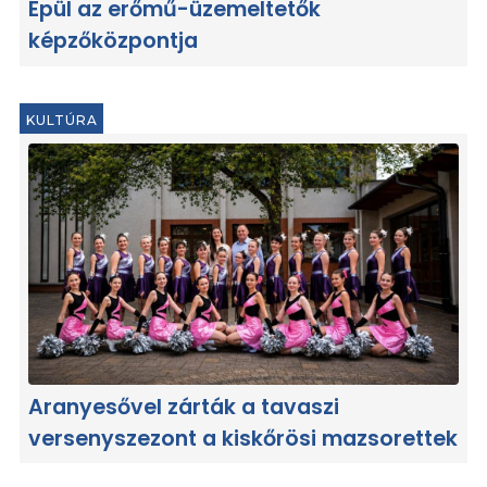
Épül az erőmű-üzemeltetők
képzőközpontja
KULTÚRA
Aranyesővel zárták a tavaszi
versenyszezont a kiskőrösi mazsorettek