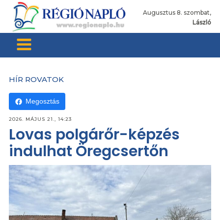
Augusztus 8. szombat,
László
HÍR ROVATOK
Megosztás
2026. MÁJUS 21., 14:23
Lovas polgárőr-képzés
indulhat Öregcsertőn