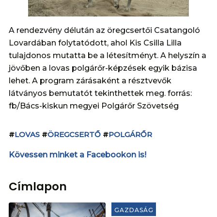
A rendezvény délután az öregcsertői Csatangoló
Lovardában folytatódott, ahol Kis Csilla Lilla
tulajdonos mutatta be a létesítményt. A helyszín a
jövőben a lovas polgárőr-képzések egyik bázisa
lehet. A program zárásaként a résztvevők
látványos bemutatót tekinthettek meg. forrás:
fb/Bács-kiskun megyei Polgárőr Szövetség
#
LOVAS
#
ÖREGCSERTŐ
#
POLGÁRŐR
Kövessen minket a Facebookon is!
Címlapon
GAZDASÁG