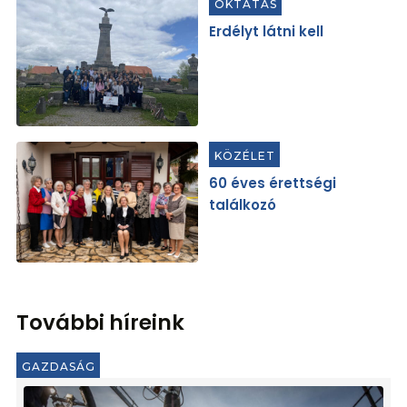
OKTATÁS
Erdélyt látni kell
KÖZÉLET
60 éves érettségi
találkozó
További híreink
GAZDASÁG