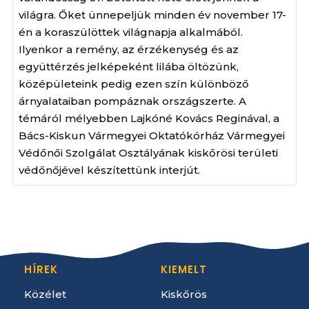
világra. Őket ünnepeljük minden év november 17-
én a koraszülöttek világnapja alkalmából.
Ilyenkor a remény, az érzékenység és az
együttérzés jelképeként lilába öltözünk,
középületeink pedig ezen szín különböző
árnyalataiban pompáznak országszerte. A
témáról mélyebben Lajkóné Kovács Reginával, a
Bács-Kiskun Vármegyei Oktatókórház Vármegyei
Védőnői Szolgálat Osztályának kiskőrösi területi
védőnőjével készítettünk interjút.
HÍREK
KIEMELT
Közélet
Kiskőrös