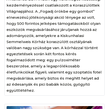
kezdeményezéssel csatlakozott a Koraszülöttek
Világnapjához. A „Fogadj örökbe egy gombot”
elnevezésű jótékonysági akció lényege az volt,
hogy 500 forintos jelképes támogatásokból olyan
eszközök megvásárlásához járuljanak hozzá az
adományozók, amelyekre a Kiskunhalasi
Semmelweis Kórház koraszülött osztályának
valóban nagy szüksége van. A kórházzal történt
egyeztetések során két fontos kérés
fogalmazódott meg: egy pulzoximéter
beszerzése, amely a legaprólékosabb
életfunkciókat figyeli, valamint egy szoptatós fotel
megvásárlása, amely biztos és meghitt helyet ad
az édesanyák és pici babáik közös, gyógyító
együttlétéhez.