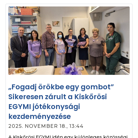
„Fogadj örökbe egy gombot”
Sikeresen zárult a Kiskőrösi
EGYMI jótékonysági
kezdeményezése
2025. NOVEMBER 18., 13:44
A Kiskőrösi EGYMI idén egy különleges közösségi