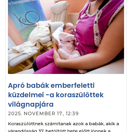
Apró babák emberfeletti
küzdelmei -a koraszülöttek
világnapjára
2025. NOVEMBER 17., 12:39
Koraszülöttnek számítanak azok a babák, akik a
várandósság 37. betöltött hete előtt jönnek a