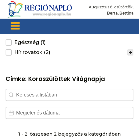
Augusztus 6. csütörtök,
Berta, Bettina
Kategoria
Egészség
(1)
Hír rovatok
(2)
Címke:
Koraszülöttek Világnapja
Search content
Dátum választó
Date
1 - 2, összesen 2 bejegyzés a kategóriában