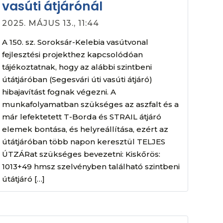
vasúti átjárónál
2025. MÁJUS 13., 11:44
A 150. sz. Soroksár-Kelebia vasútvonal
fejlesztési projekthez kapcsolódóan
tájékoztatnak, hogy az alábbi szintbeni
útátjáróban (Segesvári úti vasúti átjáró)
hibajavítást fognak végezni. A
munkafolyamatban szükséges az aszfalt és a
már lefektetett T-Borda és STRAIL átjáró
elemek bontása, és helyreállítása, ezért az
útátjáróban több napon keresztül TELJES
ÚTZÁRat szükséges bevezetni: Kiskőrös:
1013+49 hmsz szelvényben található szintbeni
útátjáró […]