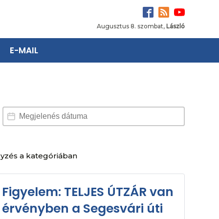
Augusztus 8. szombat,
László
E-MAIL
Dátum választó
Date
egyzés a kategóriában
Figyelem: TELJES ÚTZÁR van
érvényben a Segesvári úti