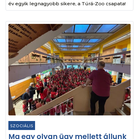
év egyik legnagyobb sikere, a Túrá-Zoo csapata!
SZOCIÁLIS
Ma egy olyan ügy mellett állunk