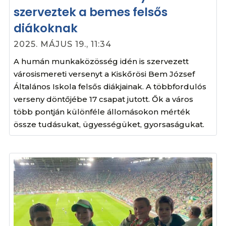
szerveztek a bemes felsős
diákoknak
2025. MÁJUS 19., 11:34
A humán munkaközösség idén is szervezett
városismereti versenyt a Kiskőrösi Bem József
Általános Iskola felsős diákjainak. A többfordulós
verseny döntőjébe 17 csapat jutott. Ők a város
több pontján különféle állomásokon mérték
össze tudásukat, ügyességüket, gyorsaságukat.