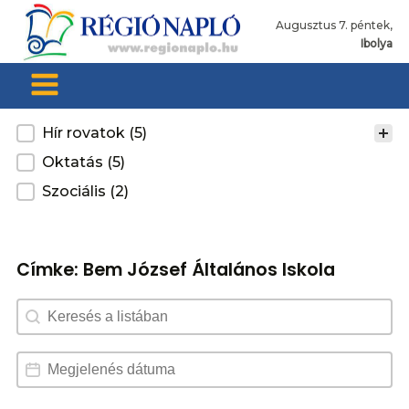
Augusztus 7. péntek,
Ibolya
Kategoria
Hír rovatok
(5)
Oktatás
(5)
Szociális
(2)
Címke:
Bem József Általános Iskola
Search content
Dátum választó
Date