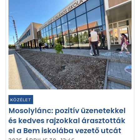
KÖZÉLET
Mosolylánc: pozitív üzenetekkel
és kedves rajzokkal árasztották
el a Bem iskolába vezető utcát