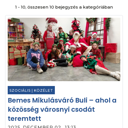
1 - 10, összesen 10 bejegyzés a kategóriában
SZOCIÁLIS
|
KÖZÉLET
Bemes Mikulásváró Buli – ahol a
közösség városnyi csodát
teremtett
2025. DECEMBER 02., 13:13