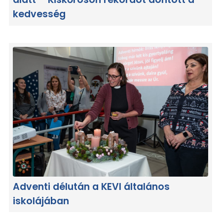
alatt – Kiskőrösön rekordot döntött a
kedvesség
Adventi délután a KEVI általános
iskolájában