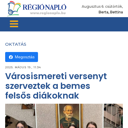
Augusztus 6. csütörtök,
Berta, Bettina
OKTATÁS
Megosztás
2025. MÁJUS 19., 11:34
Városismereti versenyt
szerveztek a bemes
felsős diákoknak