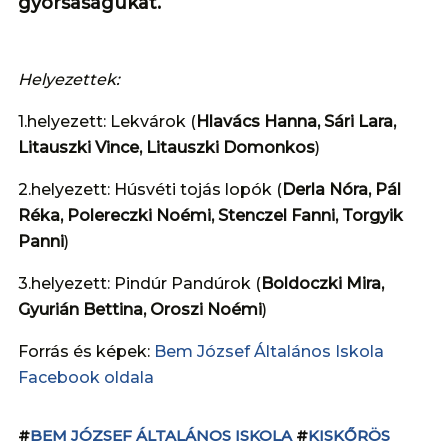
gyorsaságukat.
Helyezettek:
1.helyezett: Lekvárok (
Hlavács Hanna, Sári Lara,
Litauszki Vince, Litauszki Domonkos
)
2.helyezett: Húsvéti tojás lopók (
Derla Nóra, Pál
Réka, Polereczki Noémi, Stenczel Fanni, Torgyik
Panni
)
3.helyezett: Pindúr Pandúrok (
Boldoczki Mira,
Gyurián Bettina, Oroszi Noémi
)
Forrás és képek:
Bem József Általános Iskola
Facebook oldala
#
BEM JÓZSEF ÁLTALÁNOS ISKOLA
#
KISKŐRÖS