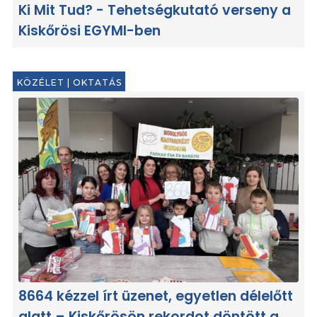
Ki Mit Tud? - Tehetségkutató verseny a
Kiskőrösi EGYMI-ben
KÖZÉLET
|
OKTATÁS
8664 kézzel írt üzenet, egyetlen délelőtt