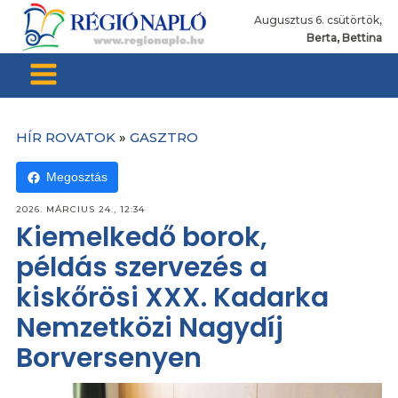
Augusztus 6. csütörtök,
Berta, Bettina
HÍR ROVATOK
»
GASZTRO
Megosztás
2026. MÁRCIUS 24., 12:34
Kiemelkedő borok,
példás szervezés a
kiskőrösi XXX. Kadarka
Nemzetközi Nagydíj
Borversenyen