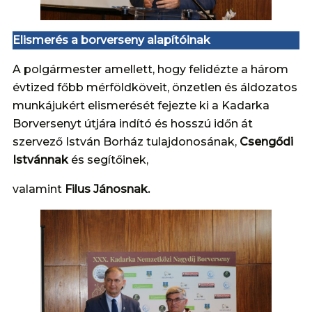
Elismerés a borverseny alapítóinak
A polgármester amellett, hogy felidézte a három
évtized főbb mérföldköveit, önzetlen és áldozatos
munkájukért elismerését fejezte ki a Kadarka
Borversenyt útjára indító és hosszú időn át
szervező István Borház tulajdonosának,
Csengődi
Istvánnak
és segítőinek,
valamint
Filus Jánosnak.