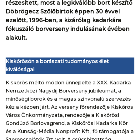
részesített, most a legkiválóbb bort készítő
Döbrögecz Szőlőbirtok éppen 30 évvel
ezelőtt, 1996-ban, a kizárólag kadarkára
fókuszáló borverseny indulásának évében
alakult.
Kiskőrösön a borászati tudományos élet
kiválóságai
Kiskőrös méltó módon ünnepelte a XXX. Kadarka
Nemzetközi Nagydíj Borverseny jubileumát, a
minőségi borok és a magas színvonalú szervezés
kéz a kézben járt. Az verseny főrendezője Kiskőrös
Város Önkormányzata, rendezője a Kiskőrösi
Gondűző Borlovagrend, a Kiskőrösi Kadarka Kör
és a Kunság-Média Nonprofit Kft., fő támogatója a
Szerencsejáték Zrt. volt. A csúcsbizottság