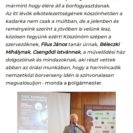
mármint hogy élére áll a borfogyasztásnak.
Az itt lévők elkötelezettségének köszönhetően a
kadarka nem csak a múltban, de a jelenben és
reményeink szerint a jövőben is velünk lesz,
közösen tegyünk ezért!
Köszönöm szépen a
szervezőknek,
Filus János
tanár úrnak,
Béleczki
Mihálynak
,
Csengődi Istvánnak
, a művelődési ház
dolgozóinak és mindazoknak, aki részt vettek
abban az óriási munkában, hogy a harmincadik
nemzetközi borverseny idén is színvonalasan
megvalósuljon
- monda a polgármester.