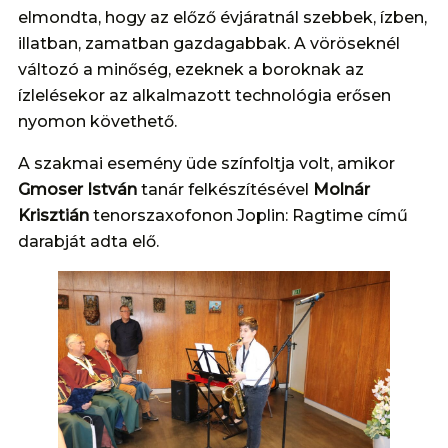
elmondta, hogy az előző évjáratnál szebbek, ízben,
illatban, zamatban gazdagabbak. A vöröseknél
változó a minőség, ezeknek a boroknak az
ízlelésekor az alkalmazott technológia erősen
nyomon követhető.
A szakmai esemény üde színfoltja volt, amikor
Gmoser István
tanár felkészítésével
Molnár
Krisztián
tenorszaxofonon Joplin: Ragtime című
darabját adta elő.