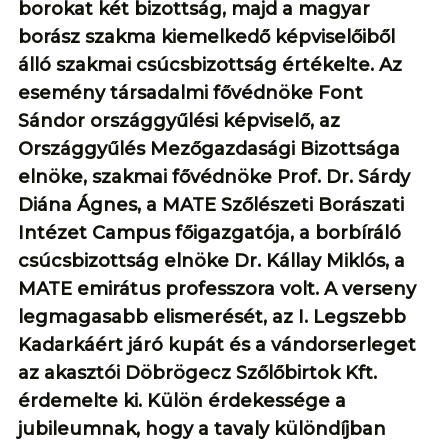
borokat két bizottság, majd a magyar
borász szakma kiemelkedő képviselőiből
álló szakmai csúcsbizottság értékelte. Az
esemény társadalmi fővédnöke Font
Sándor országgyűlési képviselő, az
Országgyűlés Mezőgazdasági Bizottsága
elnöke, szakmai fővédnöke Prof. Dr. Sárdy
Diána Ágnes, a MATE Szőlészeti Borászati
Intézet Campus főigazgatója, a borbíráló
csúcsbizottság elnöke Dr. Kállay Miklós, a
MATE emirátus professzora volt. A verseny
legmagasabb elismerését, az I. Legszebb
Kadarkáért járó kupát és a vándorserleget
az akasztói Döbrögecz Szőlőbirtok Kft.
érdemelte ki. Külön érdekessége a
jubileumnak, hogy a tavaly különdíjban