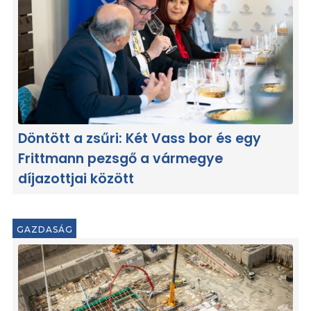
Döntött a zsűri: Két Vass bor és egy
Frittmann pezsgő a vármegye
díjazottjai között
GAZDASÁG