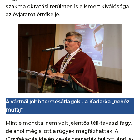
szakma oktatási területen is elismert kiválósága
az évjáratot értékelje.
A vártnál jobb termésátlagok - a Kadarka „nehéz
műfaj”
Mint elmondta, nem volt jelentős téli-tavaszi fagy,
de ahol mégis, ott a rügyek megfázhattak. A
rügyfakadás idején kevés csapadék hullott, április-