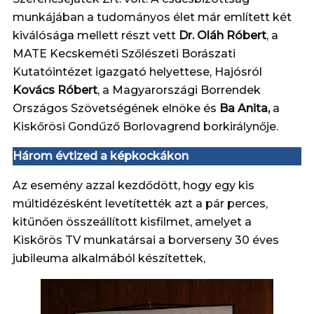
munkájában a tudományos élet már említett két
kiválósága mellett részt vett
Dr. Oláh Róbert
, a
MATE Kecskeméti Szőlészeti Borászati
Kutatóintézet igazgató helyettese, Hajósról
Kovács Róbert
, a Magyarországi Borrendek
Országos Szövetségének elnöke és
Ba Anita,
a
Kiskőrösi Gondűző Borlovagrend borkirálynője.
Három évtized a képkockákon
Az esemény azzal kezdődött, hogy egy kis
múltidézésként levetítették azt a pár perces,
kitűnően összeállított kisfilmet, amelyet a
Kiskőrös TV munkatársai a borverseny 30 éves
jubileuma alkalmából készítettek,