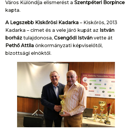
Város Különdíja elismerést a
Szentpéteri Borpince
kapta.
A Legszebb Kiskőrösi Kadarka
– Kiskőrös, 2013
Kadarka – címet és a vele járó kupát az
István
borház
tulajdonosa,
Csengődi István
vette át
Pethő Attila
önkormányzati képviselőtől,
bizottsági elnöktől.