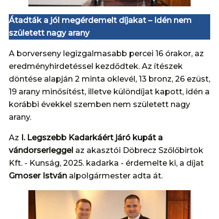
Átadták a jól megérdemelt díjakat – Idén nem
született nagy arany
A borverseny legizgalmasabb percei 16 órakor, az
eredményhirdetéssel kezdődtek. Az ítészek
döntése alapján 2 minta oklevél, 13 bronz, 26 ezüst,
19 arany minősítést, illetve különdíjat kapott, idén a
korábbi évekkel szemben nem született nagy
arany.
Az
I. Legszebb Kadarkáért járó kupát a
vándorserleggel
az akasztói Döbrecz Szőlőbirtok
Kft. - Kunság, 2025. kadarka - érdemelte ki, a díjat
Gmoser István
alpolgármester adta át.