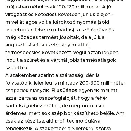
májusban néhol csak 100-120 milliméter. A jó
virágzást és kötődést követően június elején -
mivel átlagos volt a károkozó nyomás (zöld
cserebogár, fekete rothadás)- a szőlőművelők
még közepes termést jósoltak, de a júliusi,
augusztusi kritikus vízhiány miatt új
termésbecslés következett. Végül aztán időben
indult a szüret és a vártnál jobb termésátlagok
születtek.
A szakember szerint a szárazság idén is
folytatódik, jelenleg is mintegy 200-300 milliméter
csapadék hiányzik.
Filus János
egyebek mellett
azzal zárta az összefoglalóját, hogy a fehér
kadarka „nehéz műfaj”, de megfontolásra
érdemes, mert sok szép bor készíthető belőle. Ám
csak az készítse, aki profi technológiával
rendelkezik. A szakember a Sillerekről szólva