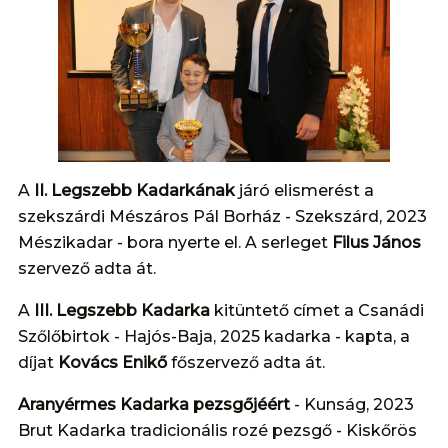
A
II. Legszebb Kadarkának
járó elismerést a
szekszárdi Mészáros Pál Borház - Szekszárd, 2023
Mészikadar - bora nyerte el. A serleget
Filus János
szervező adta át.
A
III. Legszebb Kadarka
kitüntető címet a Csanádi
Szőlőbirtok - Hajós-Baja, 2025 kadarka - kapta, a
díjat
Kovács Enikő
főszervező adta át.
Aranyérmes Kadarka pezsgőjéért
- Kunság, 2023
Brut Kadarka tradicionális rozé pezsgő - Kiskőrös