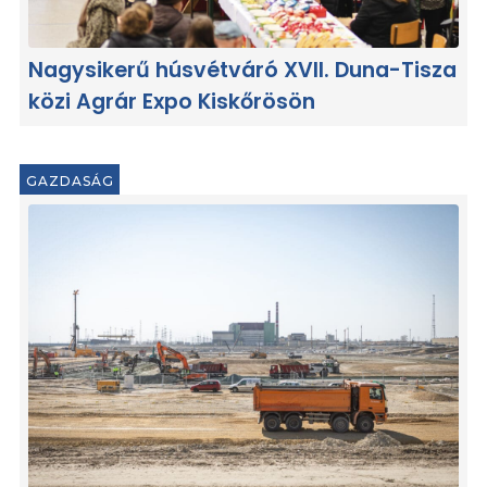
Nagysikerű húsvétváró XVII. Duna-Tisza
közi Agrár Expo Kiskőrösön
GAZDASÁG