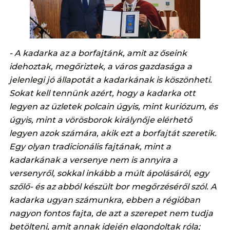
- A kadarka az a borfajtánk, amit az őseink
idehoztak, megőriztek, a város gazdasága a
jelenlegi jó állapotát a kadarkának is köszönheti.
Sokat kell tennünk azért, hogy a kadarka ott
legyen az üzletek polcain úgyis, mint kuriózum, és
úgyis, mint a vörösborok királynője elérhető
legyen azok számára, akik ezt a borfajtát szeretik.
Egy olyan tradicionális fajtának, mint a
kadarkának a versenye nem is annyira a
versenyről, sokkal inkább a múlt ápolásáról, egy
szőlő- és az abból készült bor megőrzéséről szól. A
kadarka ugyan számunkra, ebben a régióban
nagyon fontos fajta, de azt a szerepet nem tudja
betölteni, amit annak idején elgondoltak róla;