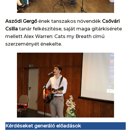
Aszódi Gergő
ének tanszakos növendék
Csővári
Csilla
tanár felkészítése, saját maga gitárkísérete
mellett Alex Warren: Cats my Breath című
szerzeményét énekelte.
Kérdéseket generáló előadások