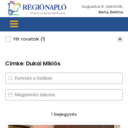
Augusztus 6. csütörtök,
Berta, Bettina
Kategoria
Hír rovatok
(1)
Címke:
Dukai Miklós
Search content
Dátum választó
Date
1 bejegyzés