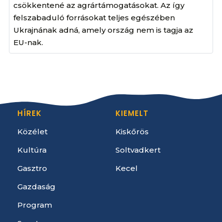
csökkentené az agrártámogatásokat. Az így
felszabaduló forrásokat teljes egészében
Ukrajnának adná, amely ország nem is tagja az
EU-nak.
HÍREK
KIEMELT
Közélet
Kiskőrös
Kultúra
Soltvadkert
Gasztro
Kecel
Gazdaság
Program