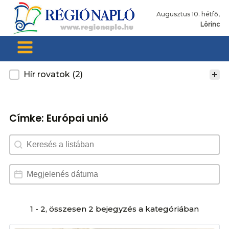
Augusztus 10. hétfő,
Lörinc
Kategoria
Hír rovatok
(2)
Címke:
Európai unió
Search content
Dátum választó
Date
1 - 2, összesen 2 bejegyzés a kategóriában