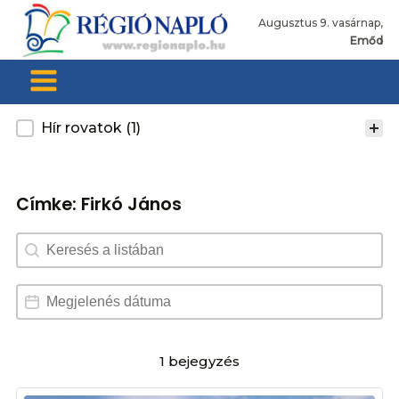
Augusztus 9. vasárnap,
Emőd
Kategoria
Hír rovatok
(1)
Címke:
Firkó János
Search content
Dátum választó
Date
1 bejegyzés