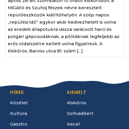
április 26-án, szombaton 10 órától Kiskőrösön, a
MiGálló és Szuhoj fészek névre keresztelt
repülőeszközök kiállítóhelyén. A szép napos
„repülési idő” egykor akár kedvezhetett is volna
az eredeti állapotukra vissza varácsolt harci és
polgári gépcsodáknak, a pilótáknak legfeljebb az
erős oldalszélre kellett volna figyelniük. A
Kiskőrös, Baross utca 81. szám […]
HÍREK
KIEMELT
Közélet
Kiskőrös
Kultúra
Soltvadkert
Gasztro
Kecel