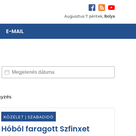
Augusztus 7. péntek,
Ibolya
E-MAIL
Dátum választó
Date
gyzés
KÖZÉLET
|
SZABADIDŐ
Hóból faragott Szfinxet