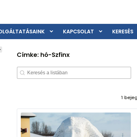
OLGÁLTATÁSAINK
KAPCSOLAT
KERESÉS
Címke:
hó-Szfinx
Search content
1 beje