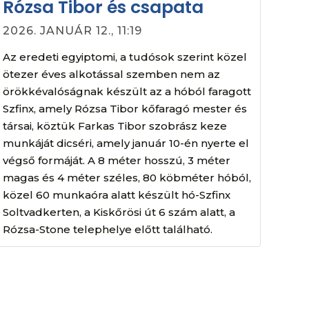
Rózsa Tibor és csapata
2026. JANUÁR 12., 11:19
Az eredeti egyiptomi, a tudósok szerint közel
ötezer éves alkotással szemben nem az
örökkévalóságnak készült az a hóból faragott
Szfinx, amely Rózsa Tibor kőfaragó mester és
társai, köztük Farkas Tibor szobrász keze
munkáját dicséri, amely január 10-én nyerte el
végső formáját. A 8 méter hosszú, 3 méter
magas és 4 méter széles, 80 köbméter hóból,
közel 60 munkaóra alatt készült hó-Szfinx
Soltvadkerten, a Kiskőrösi út 6 szám alatt, a
Rózsa-Stone telephelye előtt található.