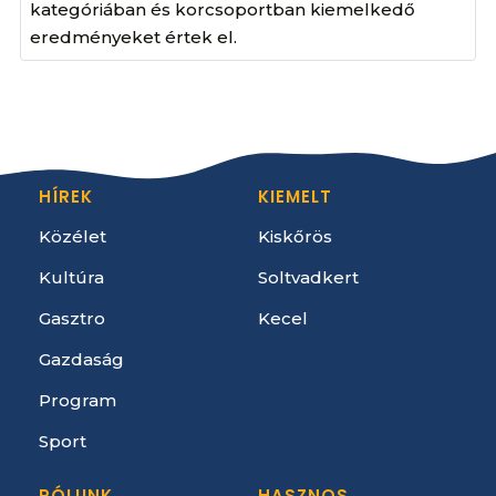
kategóriában és korcsoportban kiemelkedő
eredményeket értek el.
HÍREK
KIEMELT
Közélet
Kiskőrös
Kultúra
Soltvadkert
Gasztro
Kecel
Gazdaság
Program
Sport
RÓLUNK
HASZNOS