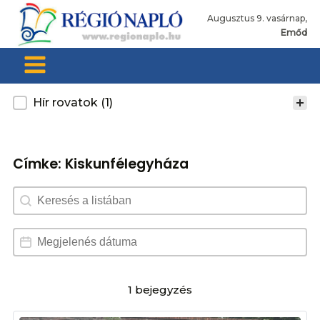
Augusztus 9. vasárnap,
Emőd
Kategoria
Hír rovatok
(1)
Címke:
Kiskunfélegyháza
Search content
Dátum választó
Date
1 bejegyzés