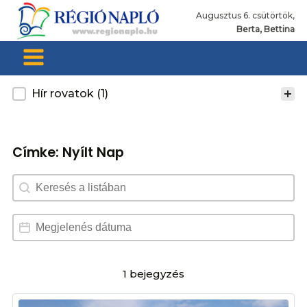
Augusztus 6. csütörtök,
Berta, Bettina
Kategoria
Hír rovatok
(1)
Címke:
Nyílt Nap
Search content
Dátum választó
Date
1 bejegyzés