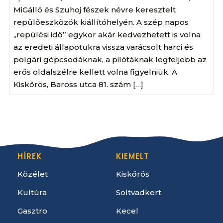
MiGálló és Szuhoj fészek névre keresztelt
repülőeszközök kiállítóhelyén. A szép napos
„repülési idő” egykor akár kedvezhetett is volna
az eredeti állapotukra vissza varácsolt harci és
polgári gépcsodáknak, a pilótáknak legfeljebb az
erős oldalszélre kellett volna figyelniük. A
Kiskőrös, Baross utca 81. szám […]
HÍREK
KIEMELT
Közélet
Kiskőrös
Kultúra
Soltvadkert
Gasztro
Kecel