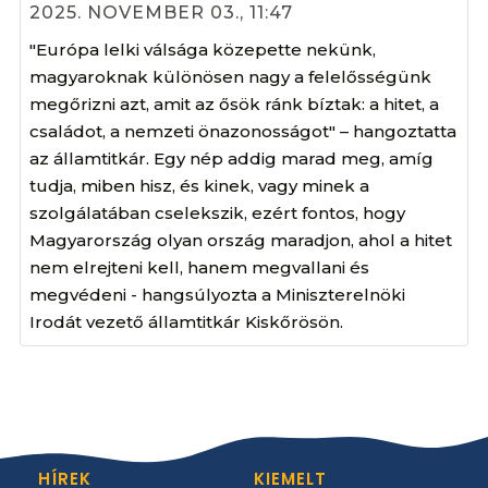
2025. NOVEMBER 03., 11:47
"Európa lelki válsága közepette nekünk,
magyaroknak különösen nagy a felelősségünk
megőrizni azt, amit az ősök ránk bíztak: a hitet, a
családot, a nemzeti önazonosságot" – hangoztatta
az államtitkár. Egy nép addig marad meg, amíg
tudja, miben hisz, és kinek, vagy minek a
szolgálatában cselekszik, ezért fontos, hogy
Magyarország olyan ország maradjon, ahol a hitet
nem elrejteni kell, hanem megvallani és
megvédeni - hangsúlyozta a Miniszterelnöki
Irodát vezető államtitkár Kiskőrösön.
HÍREK
KIEMELT