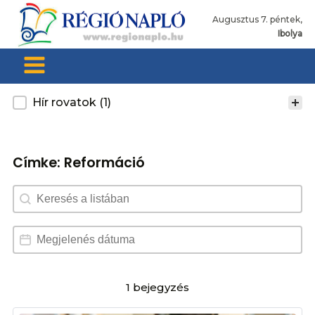
Augusztus 7. péntek,
Ibolya
Kategoria
Hír rovatok
(1)
Címke:
Reformáció
Search content
Dátum választó
Date
1 bejegyzés