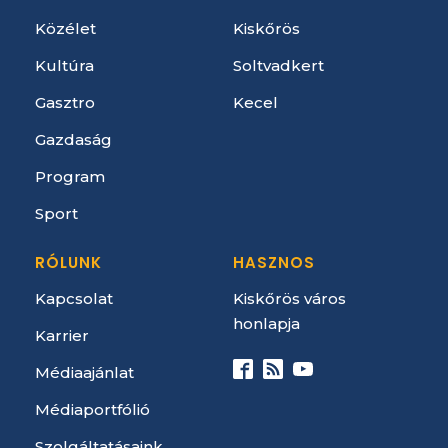
Közélet
Kiskőrös
Kultúra
Soltvadkert
Gasztro
Kecel
Gazdaság
Program
Sport
RÓLUNK
HASZNOS
Kapcsolat
Kiskőrös város
honlapja
Karrier
Médiaajánlat
Médiaportfólió
Szolgáltatásaink