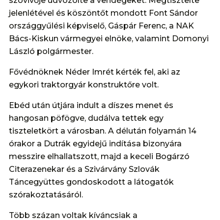
szóvivője üdvözölte a vendégeket. Megtisztelte
jelenlétével és köszöntőt mondott Font Sándor
országgyűlési képviselő, Gáspár Ferenc, a NAK
Bács-Kiskun vármegyei elnöke, valamint Domonyi
László polgármester.
Fővédnöknek Néder Imrét kérték fel, aki az
egykori traktorgyár konstruktőre volt.
Ebéd után útjára indult a díszes menet és
hangosan pöfögve, dudálva tettek egy
tiszteletkört a városban. A délután folyamán 14
órakor a Dutrák egyidejű indítása bizonyára
messzire elhallatszott, majd a keceli Bogárzó
Citerazenekar és a Szivárvány Szlovák
Táncegyüttes gondoskodott a látogatók
szórakoztatásáról.
Több százan voltak kíváncsiak a