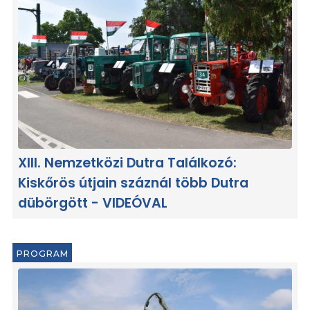
XIII. Nemzetközi Dutra Találkozó:
Kiskőrös útjain száznál több Dutra
dübörgött - VIDEÓVAL
PROGRAM