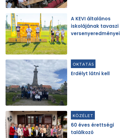
A KEVI általános
iskolájának tavaszi
versenyeredményei
OKTATÁS
Erdélyt látni kell
KÖZÉLET
60 éves érettségi
találkozó