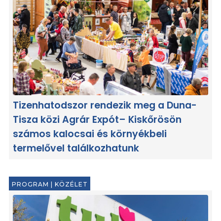
Tizenhatodszor rendezik meg a Duna-
Tisza közi Agrár Expót– Kiskőrösön
számos kalocsai és környékbeli
termelővel találkozhatunk
PROGRAM
|
KÖZÉLET