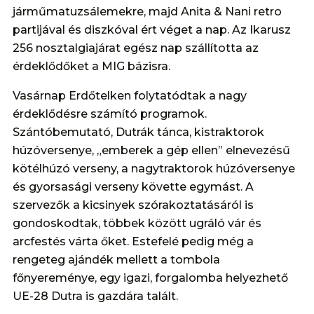
járműmatuzsálemekre, majd Anita & Nani retro
partijával és diszkóval ért véget a nap. Az Ikarusz
256 nosztalgiajárat egész nap szállította az
érdeklődőket a MIG bázisra.
Vasárnap Erdőtelken folytatódtak a nagy
érdeklődésre számító programok.
Szántóbemutató, Dutrák tánca, kistraktorok
húzóversenye, „emberek a gép ellen” elnevezésű
kötélhúzó verseny, a nagytraktorok húzóversenye
és gyorsasági verseny követte egymást. A
szervezők a kicsinyek szórakoztatásáról is
gondoskodtak, többek között ugráló vár és
arcfestés várta őket. Estefelé pedig még a
rengeteg ajándék mellett a tombola
főnyereménye, egy igazi, forgalomba helyezhető
UE-28 Dutra is gazdára talált.