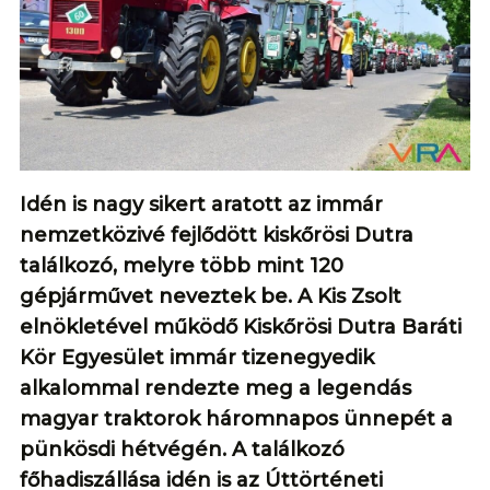
Idén is nagy sikert aratott az immár
nemzetközivé fejlődött kiskőrösi Dutra
találkozó, melyre több mint 120
gépjárművet neveztek be. A Kis Zsolt
elnökletével működő Kiskőrösi Dutra Baráti
Kör Egyesület immár tizenegyedik
alkalommal rendezte meg a legendás
magyar traktorok háromnapos ünnepét a
pünkösdi hétvégén. A találkozó
főhadiszállása idén is az Úttörténeti