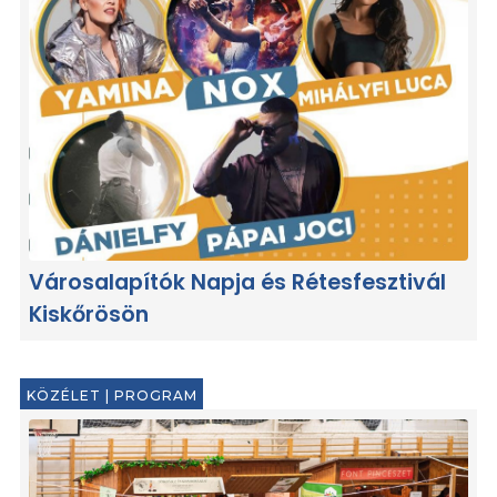
Városalapítók Napja és Rétesfesztivál
Kiskőrösön
KÖZÉLET
|
PROGRAM