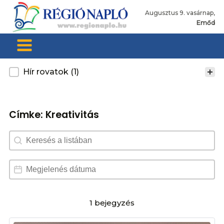
Augusztus 9. vasárnap,
Emőd
Kategoria
Hír rovatok
(1)
Címke:
Kreativitás
Search content
Dátum választó
Date
1 bejegyzés