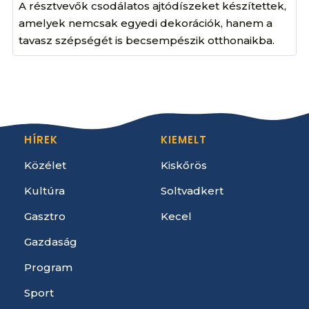
A résztvevők csodálatos ajtódíszeket készítettek,
amelyek nemcsak egyedi dekorációk, hanem a
tavasz szépségét is becsempészik otthonaikba.
HÍREK
KIEMELT
Közélet
Kiskőrös
Kultúra
Soltvadkert
Gasztro
Kecel
Gazdaság
Program
Sport