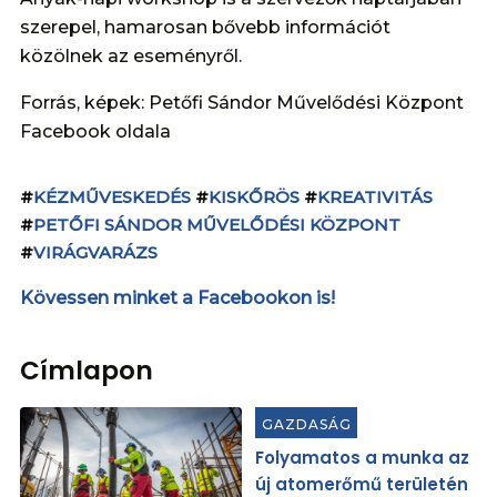
szerepel, hamarosan bővebb információt
közölnek az eseményről.
Forrás, képek: Petőfi Sándor Művelődési Központ
Facebook oldala
#
KÉZMŰVESKEDÉS
#
KISKŐRÖS
#
KREATIVITÁS
#
PETŐFI SÁNDOR MŰVELŐDÉSI KÖZPONT
#
VIRÁGVARÁZS
Kövessen minket a Facebookon is!
Címlapon
GAZDASÁG
Folyamatos a munka az
új atomerőmű területén