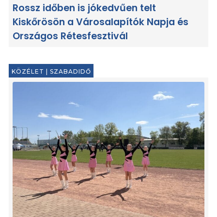
Rossz időben is jókedvűen telt
Kiskőrösön a Városalapítók Napja és
Országos Rétesfesztivál
KÖZÉLET
|
SZABADIDŐ