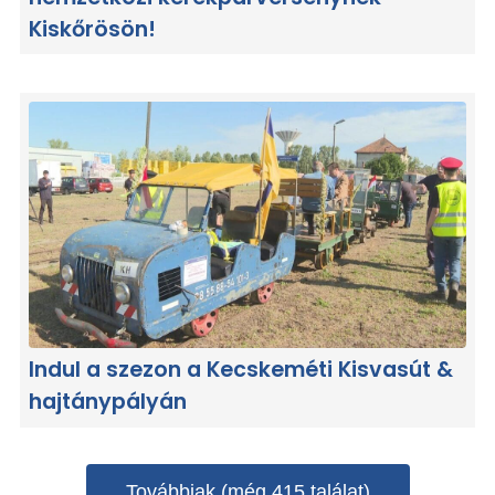
Kiskőrösön!
Indul a szezon a Kecskeméti Kisvasút &
hajtánypályán
Továbbiak (még 415 találat)