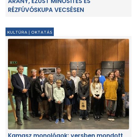
ARANY, EZÜST MINŐSÍTÉS ÉS
RÉZFÚVÓSKUPA VECSÉSEN
KULTÚRA
|
OKTATÁS
Kamasz monológok: versben mondott