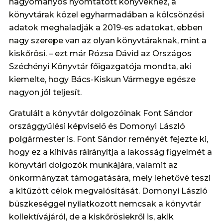
hagyományos nyomtatott könyvekhez, a
könyvtárak közel egyharmadában a kölcsönzési
adatok meghaladják a 2019-es adatokat, ebben
nagy szerepe van az olyan könyvtáraknak, mint a
kiskőrösi. – ezt már Rózsa Dávid az Országos
Széchényi Könyvtár főigazgatója mondta, aki
kiemelte, hogy Bács-Kiskun Vármegye egésze
nagyon jól teljesít.
Gratulált a könyvtár dolgozóinak Font Sándor
országgyűlési képviselő és Domonyi László
polgármester is. Font Sándor reményét fejezte ki,
hogy ez a kihívás ráirányítja a lakosság figyelmét a
könyvtári dolgozók munkájára, valamit az
önkormányzat támogatására, mely lehetővé teszi
a kitűzött célok megvalósítását. Domonyi László
büszkeséggel nyilatkozott nemcsak a könyvtár
kollektívájáról, de a kiskőrösiekről is, akik