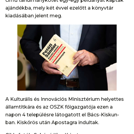
című tanulmánykötet egy-egy példányát kapták
ajándékba, mely két évvel ezelőtt a könyvtár
kiadásában jelent meg.
A Kulturális és Innovációs Minisztérium helyettes
államtitkára és az OSZK főigazgatója ezen a
napon 4 településre látogatott el Bács-Kiskun-
ban. Kiskőrös után Apostagra indultak.