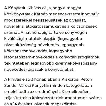
A Könyvtári Kihívás célja, hogy a magyar
közkönyvtárak Kárpát-medence-szerte innovatív
módszerekkel népszerűsítsék az olvasást,
növeljék a látogatószámukat és a kölcsönzések
számát. A hat hónapig tartó verseny végén
kiválósági mutatók alapján (legnagyobb
olvasóközönség-növekedés, legnagyobb
kölcsönzésnövekedés, legnagyobb
látogatószám-növekedés a könyvtári programok
tekintetében, legnagyobb gyermekolvasószám-
növekedés) díjazzák a könyvtárakat.
A kihívás első 3 hónapjában a Kiskőrösi Petőfi
Sándor Városi Könyvtár minden kategóriában
emelni tudta az eredményeit. Kiemelkedően
teljesítettek a kölcsönzött dokumentumok száma
és a 14 év alatti olvasók megszólítása