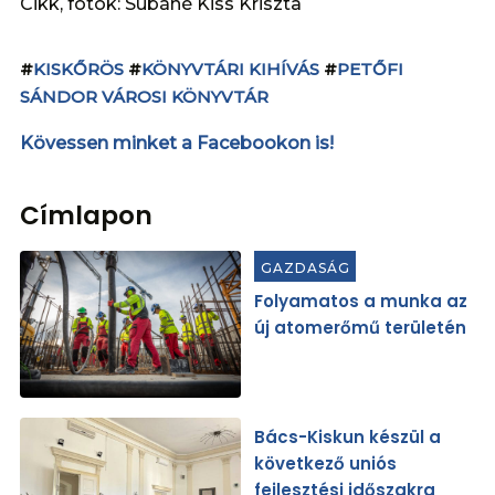
Cikk, fotók: Subáné Kiss Kriszta
#
KISKŐRÖS
#
KÖNYVTÁRI KIHÍVÁS
#
PETŐFI
SÁNDOR VÁROSI KÖNYVTÁR
Kövessen minket a Facebookon is!
Címlapon
GAZDASÁG
Folyamatos a munka az
új atomerőmű területén
Bács-Kiskun készül a
következő uniós
fejlesztési időszakra