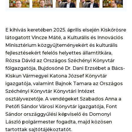
E kihívás keretében 2025. április elsején Kiskőrösre
látogatott Vincze Máté, a Kulturális és Innovációs
Minisztérium közgyűjteményekért és kulturális
fejlesztésekért felelős helyettes államtitkára,
Rózsa Dávid az Országos Széchényi Könyvtár
főigazgatója, Bujdosóné Dr. Dani Erzsébet a Bács-
Kiskun Vármegyei Katona József Könyvtár
igazgatója, valamint Bajnok Tamara az Országos
Széchényi Könyvtár Könyvtári Intézet
osztályvezetője. A vendégeket Szabados Anna a
Petőfi Sándor Városi Könyvtár igazgatója, Font
Sándor országgyűlési képviselő és Domonyi
László polgármester fogadta, majd közösen
tartottak sajtótájékoztatót.