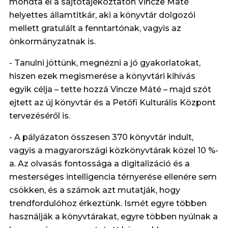
mondta el a sajtótájékoztatón Vincze Máté
helyettes államtitkár, aki a könyvtár dolgozói
mellett gratulált a fenntartónak, vagyis az
önkormányzatnak is.
- Tanulni jöttünk, megnézni a jó gyakorlatokat,
hiszen ezek megismerése a könyvtári kihívás
egyik célja – tette hozzá Vincze Máté – majd szót
ejtett az új könyvtár és a Petőfi Kulturális Központ
tervezéséről is.
- A pályázaton összesen 370 könyvtár indult,
vagyis a magyarországi közkönyvtárak közel 10 %-
a. Az olvasás fontossága a digitalizáció és a
mesterséges intelligencia térnyerése ellenére sem
csökken, és a számok azt mutatják, hogy
trendfordulóhoz érkeztünk. Ismét egyre többen
használják a könyvtárakat, egyre többen nyúlnak a