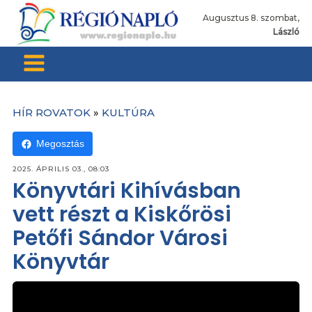
Augusztus 8. szombat,
László
HÍR ROVATOK
»
KULTÚRA
Megosztás
2025. ÁPRILIS 03., 08:03
Könyvtári Kihívásban
vett részt a Kiskőrösi
Petőfi Sándor Városi
Könyvtár