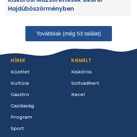
Hajdúböszörményben
Továbbiak (még 53 találat)
HÍREK
KIEMELT
Közélet
Kiskőrös
Kultúra
Soltvadkert
Gasztro
Kecel
Gazdaság
Program
Sport