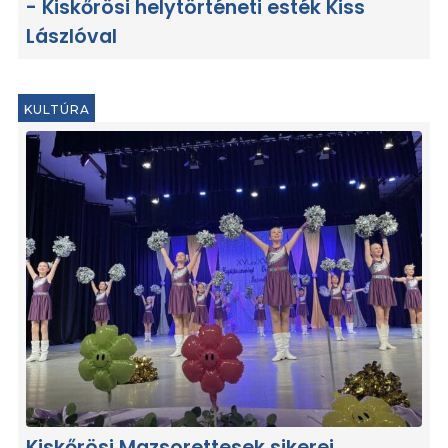
- Kiskőrösi helytörténeti esték Kiss
Lászlóval
KULTÚRA
Kiskőrösi Mazsorettesek sikerei