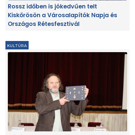
Rossz időben is jókedvűen telt
Kiskőrösön a Városalapítók Napja és
Országos Rétesfesztivál
KULTÚRA