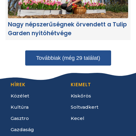
Nagy népszerűségnek örvendett a Tulip
Garden nyitóhétvége
Továbbiak (még 29 találat)
HÍREK
KIEMELT
Közélet
Kiskőrös
Kultúra
Soltvadkert
Gasztro
Kecel
Gazdaság