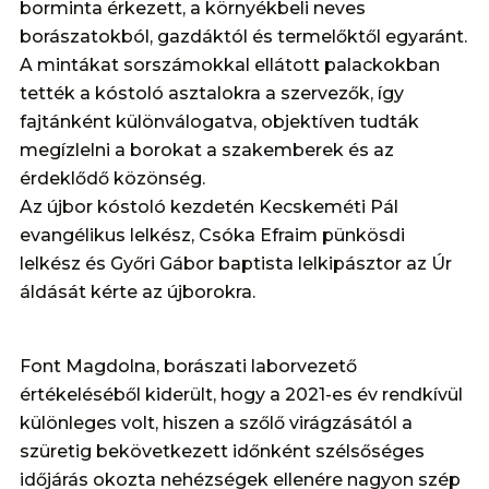
borminta érkezett, a környékbeli neves
borászatokból, gazdáktól és termelőktől egyaránt.
A mintákat sorszámokkal ellátott palackokban
tették a kóstoló asztalokra a szervezők, így
fajtánként különválogatva, objektíven tudták
megízlelni a borokat a szakemberek és az
érdeklődő közönség.
Az újbor kóstoló kezdetén Kecskeméti Pál
evangélikus lelkész, Csóka Efraim pünkösdi
lelkész és Győri Gábor baptista lelkipásztor az Úr
áldását kérte az újborokra.
Font Magdolna, borászati laborvezető
értékeléséből kiderült, hogy a 2021-es év rendkívül
különleges volt, hiszen a szőlő virágzásától a
szüretig bekövetkezett időnként szélsőséges
időjárás okozta nehézségek ellenére nagyon szép