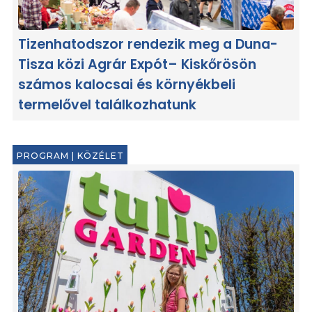
Tizenhatodszor rendezik meg a Duna-
Tisza közi Agrár Expót– Kiskőrösön
számos kalocsai és környékbeli
termelővel találkozhatunk
PROGRAM
|
KÖZÉLET