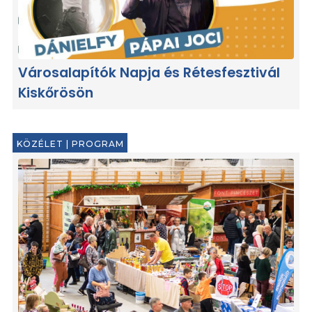
Városalapítók Napja és Rétesfesztivál
Kiskőrösön
KÖZÉLET
|
PROGRAM