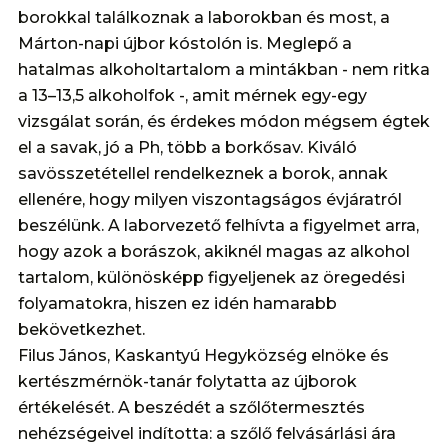
borokkal találkoznak a laborokban és most, a
Márton-napi újbor kóstolón is. Meglepő a
hatalmas alkoholtartalom a mintákban - nem ritka
a 13–13,5 alkoholfok -, amit mérnek egy-egy
vizsgálat során, és érdekes módon mégsem égtek
el a savak, jó a Ph, több a borkősav. Kiváló
savösszetétellel rendelkeznek a borok, annak
ellenére, hogy milyen viszontagságos évjáratról
beszélünk. A laborvezető felhívta a figyelmet arra,
hogy azok a borászok, akiknél magas az alkohol
tartalom, különösképp figyeljenek az öregedési
folyamatokra, hiszen ez idén hamarabb
bekövetkezhet.
Filus János, Kaskantyú Hegyközség elnöke és
kertészmérnök-tanár folytatta az újborok
értékelését. A beszédét a szőlőtermesztés
nehézségeivel indította: a szőlő felvásárlási ára