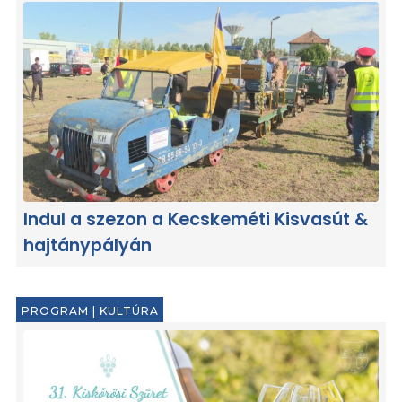
Indul a szezon a Kecskeméti Kisvasút &
hajtánypályán
PROGRAM
|
KULTÚRA