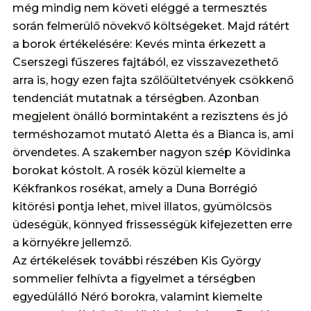
még mindig nem követi eléggé a termesztés
során felmerülő növekvő költségeket. Majd rátért
a borok értékelésére: Kevés minta érkezett a
Cserszegi fűszeres fajtából, ez visszavezethető
arra is, hogy ezen fajta szőlőültetvények csökkenő
tendenciát mutatnak a térségben. Azonban
megjelent önálló bormintaként a rezisztens és jó
terméshozamot mutató Aletta és a Bianca is, ami
örvendetes. A szakember nagyon szép Kövidinka
borokat kóstolt. A rosék közül kiemelte a
Kékfrankos rosékat, amely a Duna Borrégió
kitörési pontja lehet, mivel illatos, gyümölcsös
üdeségük, könnyed frissességük kifejezetten erre
a környékre jellemző.
Az értékelések további részében Kis György
sommelier felhívta a figyelmet a térségben
egyedülálló Néró borokra, valamint kiemelte