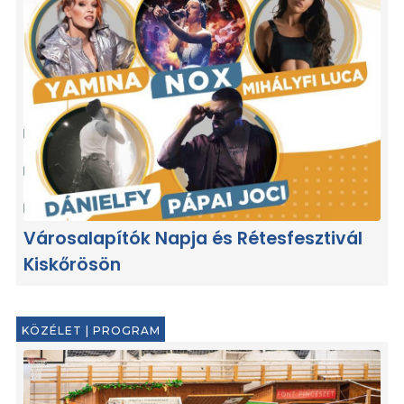
Városalapítók Napja és Rétesfesztivál
Kiskőrösön
KÖZÉLET
|
PROGRAM