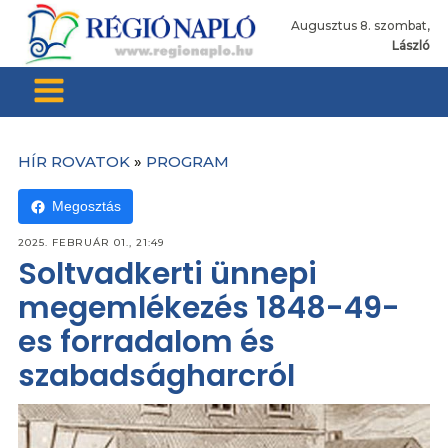
Augusztus 8. szombat,
László
HÍR ROVATOK
»
PROGRAM
Megosztás
2025. FEBRUÁR 01., 21:49
Soltvadkerti ünnepi
megemlékezés 1848-49-
es forradalom és
szabadságharcról