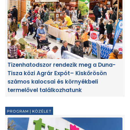
Tizenhatodszor rendezik meg a Duna-
Tisza közi Agrár Expót– Kiskőrösön
számos kalocsai és környékbeli
termelővel találkozhatunk
PROGRAM
|
KÖZÉLET