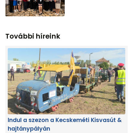
További híreink
Indul a szezon a Kecskeméti Kisvasút &
hajtánypályán