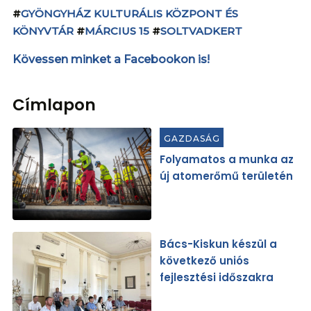
#
GYÖNGYHÁZ KULTURÁLIS KÖZPONT ÉS
KÖNYVTÁR
#
MÁRCIUS 15
#
SOLTVADKERT
Kövessen minket a Facebookon is!
Címlapon
GAZDASÁG
Folyamatos a munka az
új atomerőmű területén
Bács-Kiskun készül a
következő uniós
fejlesztési időszakra