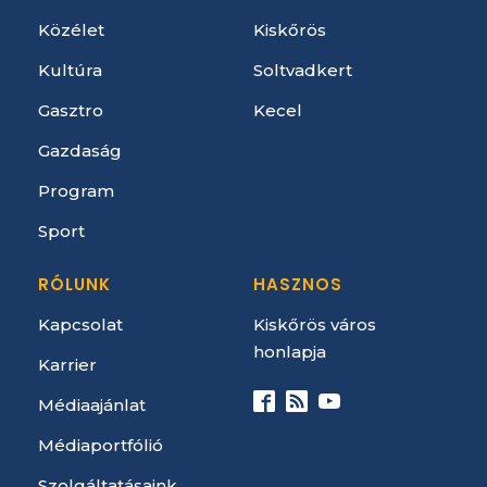
Közélet
Kiskőrös
Kultúra
Soltvadkert
Gasztro
Kecel
Gazdaság
Program
Sport
RÓLUNK
HASZNOS
Kapcsolat
Kiskőrös város
honlapja
Karrier
Médiaajánlat
Médiaportfólió
Szolgáltatásaink