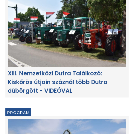
XIII. Nemzetközi Dutra Találkozó:
Kiskőrös útjain száznál több Dutra
dübörgött - VIDEÓVAL
PROGRAM