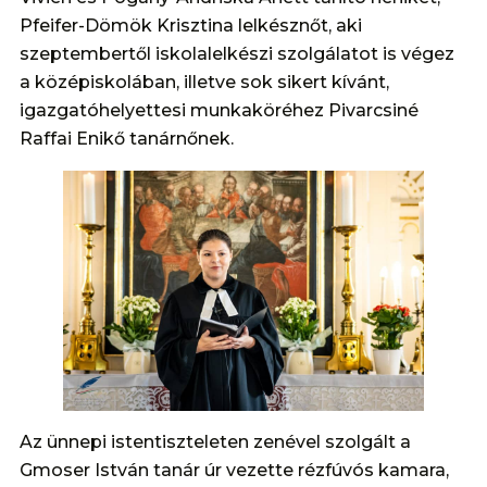
Pfeifer-Dömök Krisztina lelkésznőt, aki
szeptembertől iskolalelkészi szolgálatot is végez
a középiskolában, illetve sok sikert kívánt,
igazgatóhelyettesi munkaköréhez Pivarcsiné
Raffai Enikő tanárnőnek.
Az ünnepi istentiszteleten zenével szolgált a
Gmoser István tanár úr vezette rézfúvós kamara,