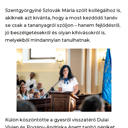
Szentgyörgyiné Szlovák Mária szólt kollégáihoz is,
akiknek azt kívánta, hogy a most kezdődő tanév
se csak a tananyagról szóljon – hanem fejlődésről,
jó beszélgetésekről és olyan kihívásokról is,
melyekből mindannyian tanulhatnak.
Külön köszöntötte a gyesről visszatérő Dulai
Vivien és Pogány-Andriska Anett tanító néniket,