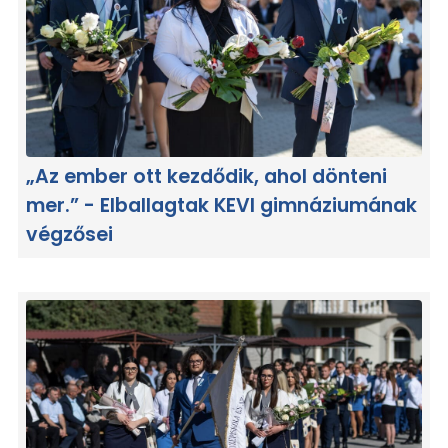
„Az ember ott kezdődik, ahol dönteni
mer.” - Elballagtak KEVI gimnáziumának
végzősei