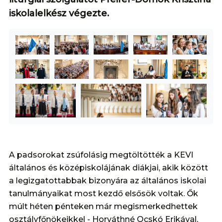
iskolalelkész végezte.
A padsorokat zsúfolásig megtöltötték a KEVI
általános és középiskolájának diákjai, akik között
a legizgatottabbak bizonyára az általános iskolai
tanulmányaikat most kezdő elsősök voltak. Ők
múlt héten pénteken már megismerkedhettek
osztályfőnökeikkel - Horváthné Ocskó Erikával,