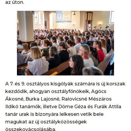
az úton.
A 7. és 9. osztályos kisgólyák számára is új korszak
kezdődik, ahogyan osztályfőnökeik, Agócs
Ákosné, Burka Lajosné, Ralovicsné Mészáros
Ildikó tanárnők, illetve Döme Géza és Furák Attila
tanár urak is bizonyára lelkesen vetik bele
magukat az új osztályközösségek
összekovácsolásába.