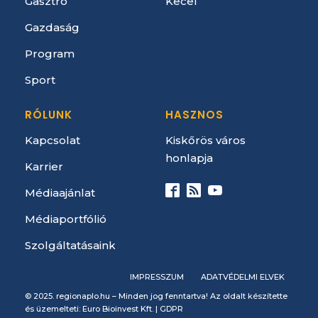
Gasztro
Kecel
Gazdaság
Program
Sport
RÓLUNK
HASZNOS
Kapcsolat
Kiskőrös város
honlapja
Karrier
Médiaajánlat
Médiaportfólió
Szolgáltatásaink
IMPRESSZUM
ADATVÉDELMI ELVEK
© 2025. regionaplo.hu – Minden jog fenntartva! Az oldalt készítette
és üzemelteti: Euro Bioinvest Kft. |
GDPR