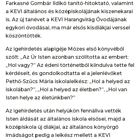
Farkasné Gombár Ildikó tanító-hitoktató, valamint
a KEVI általános és középiskolájának kiszenekarai
is. Az új tanévet a KEVI Harangvirág Óvodájának
egykori óvodásai, ma már elsős kisdiákjai verssel
köszöntötték.
Az igehirdetés alapigéje Mózes első könyvéből
szólt: „Az Úr Isten azonban szólította az embert:
„Hol vagy?” Az édeni történetből kiindulva tette fel
kérdéseit, és gondolkodtatta el a jelenlévőket
Pethő-Szűcs Mária iskolalelkész: „Hol a helyed az
iskolában?”, „Hol a helyed az életben?”, „Hol van
Isten helye az életünkben?”
Az igehirdetés után helyükön fennállva vették
Isten áldását az általános iskola elsősei, majd a
középiskola új diákjai, az általános könyörgő
imádságot pedig a lelkész mellett a KEVI