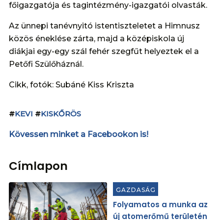
főigazgatója és tagintézmény-igazgatói olvasták.
Az ünnepi tanévnyitó istentiszteletet a Himnusz
közös éneklése zárta, majd a középiskola új
diákjai egy-egy szál fehér szegfűt helyeztek el a
Petőfi Szülőháznál.
Cikk, fotók: Subáné Kiss Kriszta
#
KEVI
#
KISKŐRÖS
Kövessen minket a Facebookon is!
Címlapon
GAZDASÁG
Folyamatos a munka az
új atomerőmű területén