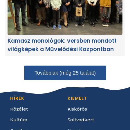
Kamasz monológok: versben mondott
világképek a Művelődési Központban
Továbbiak (még 25 találat)
HÍREK
KIEMELT
Közélet
Kiskőrös
Kultúra
Soltvadkert