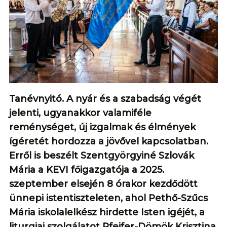
Tanévnyitó. A nyár és a szabadság végét
jelenti, ugyanakkor valamiféle
reménységet, új izgalmak és élmények
ígéretét hordozza a jövővel kapcsolatban.
Erről is beszélt Szentgyörgyiné Szlovák
Mária a KEVI főigazgatója a 2025.
szeptember elsején 8 órakor kezdődött
ünnepi istentiszteleten, ahol Pethő-Szűcs
Mária iskolalelkész hirdette Isten igéjét, a
liturgiai szolgálatot Pfeifer-Dömök Krisztina