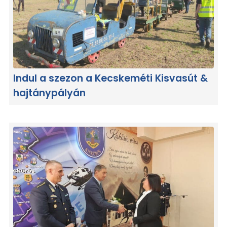
Indul a szezon a Kecskeméti Kisvasút &
hajtánypályán