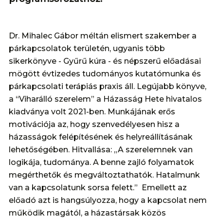
Dr. Mihalec Gábor méltán elismert szakember a
párkapcsolatok területén, ugyanis több
sikerkönyve - Gyűrű kúra - és népszerű előadásai
mögött évtizedes tudományos kutatómunka és
párkapcsolati terápiás praxis áll. Legújabb könyve,
a “Viharálló szerelem” a Házasság Hete hivatalos
kiadványa volt 2021-ben. Munkájának erős
motivációja az, hogy szenvedélyesen hisz a
házasságok felépítésének és helyreállításának
lehetőségében. Hitvallása: „A szerelemnek van
logikája, tudománya. A benne zajló folyamatok
megérthetők és megváltoztathatók. Hatalmunk
van a kapcsolatunk sorsa felett.” Emellett az
előadó azt is hangsúlyozza, hogy a kapcsolat nem
működik magától, a házastársak közös