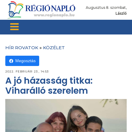
Augusztus 8. szombat,
László
HÍR ROVATOK
»
KÖZÉLET
Megosztás
2022. FEBRUÁR 23., 14:53
A jó házasság titka:
Viharálló szerelem