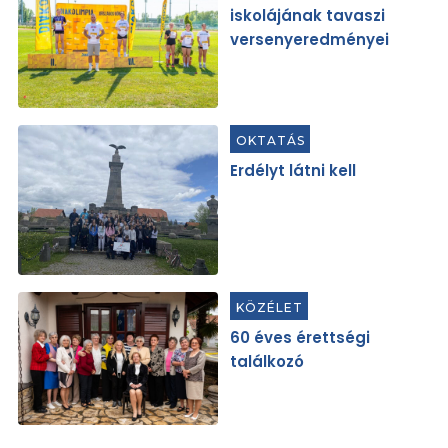
iskolájának tavaszi
versenyeredményei
OKTATÁS
Erdélyt látni kell
KÖZÉLET
60 éves érettségi
találkozó