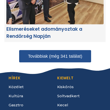
Elismeréseket adományoztak a
Rendőrség Napján
Továbbiak (még 341 találat)
HÍREK
KIEMELT
Közélet
Kiskőrös
Kultúra
Soltvadkert
Gasztro
Kecel