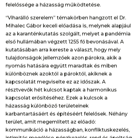
felelőssége a házasság működtetése.
“Viharálló szerelem” témakörben hangzott el Dr.
Mihalec Gábor keceli előadása is, melynek alapjául
az a karanténkutatás szolgált, melyet a pandémia
első hullámában végzett 1255 fő bevonásával. A
kutatásában arra kereste a választ, hogy mely
tulajdonságok jellemzőek azon párokra, akik a
nyomás hatására együtt maradtak és miben
különböznek azoktól a pároktól, akiknek a
kapcsolatát megviselte ez az időszak. A
résztvevők hét kulcsot kaptak a harmonikus
kapcsolat erősítéséhez. Ezek a kulcsok a
házasság különböző területeinek
karbantartásáért és építéséért felelősek. Néhány
terület, amit megemlített az előadó:
kommunikáció a házasságban, konfliktuskezelés,
intimitás megélése, pénzkezelés, rend és ápoltság