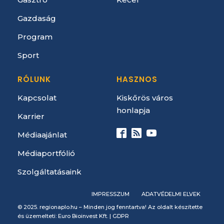
Gazdaság
Program
Sport
RÓLUNK
HASZNOS
Kapcsolat
Kiskőrös város
honlapja
Karrier
Médiaajánlat
Médiaportfólió
Szolgáltatásaink
IMPRESSZUM
ADATVÉDELMI ELVEK
© 2025. regionaplo.hu – Minden jog fenntartva! Az oldalt készítette
és üzemelteti: Euro Bioinvest Kft. |
GDPR