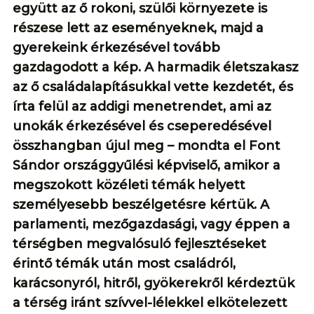
együtt az ő rokoni, szülői környezete is
részese lett az eseményeknek, majd a
gyerekeink érkezésével tovább
gazdagodott a kép. A harmadik életszakasz
az ő családalapításukkal vette kezdetét, és
írta felül az addigi menetrendet, ami az
unokák érkezésével és cseperedésével
összhangban újul meg – mondta el Font
Sándor országgyűlési képviselő, amikor a
megszokott közéleti témák helyett
személyesebb beszélgetésre kértük. A
parlamenti, mezőgazdasági, vagy éppen a
térségben megvalósuló fejlesztéseket
érintő témák után most családról,
karácsonyról, hitről, gyökerekről kérdeztük
a térség iránt szívvel-lélekkel elkötelezett