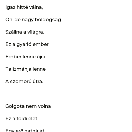
Igaz hitté válna,
Óh, de nagy boldogság
Szállna a világra.
Ez a gyarló ember
Ember lenne újra,
Talizmánja lenne
A szomorú útra.
Golgota nem volna
Ez a földi élet,
Egy erő hatná át