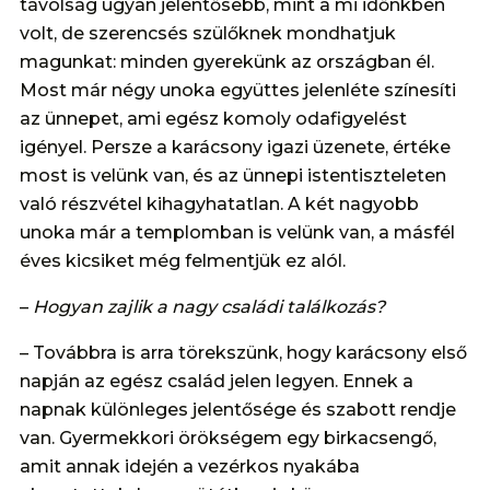
távolság ugyan jelentősebb, mint a mi időnkben
volt, de szerencsés szülőknek mondhatjuk
magunkat: minden gyerekünk az országban él.
Most már négy unoka együttes jelenléte színesíti
az ünnepet, ami egész komoly odafigyelést
igényel. Persze a karácsony igazi üzenete, értéke
most is velünk van, és az ünnepi istentiszteleten
való részvétel kihagyhatatlan. A két nagyobb
unoka már a templomban is velünk van, a másfél
éves kicsiket még felmentjük ez alól.
–
Hogyan zajlik a nagy családi találkozás?
– Továbbra is arra törekszünk, hogy karácsony első
napján az egész család jelen legyen. Ennek a
napnak különleges jelentősége és szabott rendje
van. Gyermekkori örökségem egy birkacsengő,
amit annak idején a vezérkos nyakába