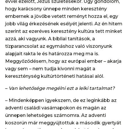
évvel ezelőtt, Jézus születésekor. Úgy gondolom,
hogy karácsony ünnepe minden keresztény
embernek a jövőbe vetett reményt hozza el, egy
jobb világ érkezésének esélyét jelenti. Az én hitem
szerint az ezeréves keresztény kultúra tett minket
azzá, aki vagyunk. A bibliai tanítások, a
tízparancsolat az egymáshoz való viszonyunk
alapjait rakta le és határozza meg ma is.
Meggyőződésem, hogy az európai ember – akarja
vagy sem – nem tudja kivonni magát a
kereszténység kultúrtörténeti hatásai alól.
–
Van lehetősége megélni ezt a lelki tartalmat?
– Mindenképpen igyekszem, de ez leginkább az
adventi családi vasárnapokon és magán az
ünnepen lehetséges számomra. Az adventi
koszorún már meggyújtottuk a második gyertyát