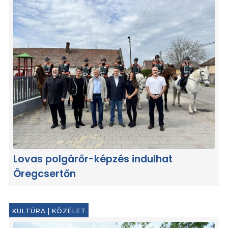
Lovas polgárőr-képzés indulhat
Öregcsertőn
KULTÚRA
|
KÖZÉLET