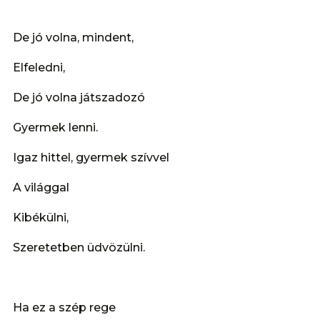
De jó volna, mindent,
Elfeledni,
De jó volna játszadozó
Gyermek lenni.
Igaz hittel, gyermek szívvel
A világgal
Kibékülni,
Szeretetben üdvözülni.
Ha ez a szép rege