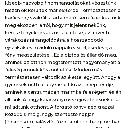
kisebb-nagyobb finomhangolásokat végeztünk,
hiszen ők kerültek már előtérbe. Természetesen a
karácsony szakrális tartalmáról sem feledkeztünk
meg eközben: arról, hogy mit jelent nekünk,
keresztényeknek Jézus születése, az adventi
várakozás ráhangolódása, a hosszabbodó
éjszakák és rövidülő nappalok kiteljesedése, a
fény megszületése… Ez a biztos és állandó mag,
aminek az otthon megteremtett hagyományait a
feleségemnek köszönhetjük. Minden más
természetesen változik az élettel együtt. Ahogy a
gyerekek nőttek, úgy simult ki az ünnep rendje,
aminek a centrumában már mi: a feleségem és én
álltunk. A nagy karácsonyi összejöveteleknek már
mi adtunk otthont. A forgatókönyv pedig azzal
kezdődik máig, hogy szenteste napján
jön apósom halászlét főzni, amíg mi templomban