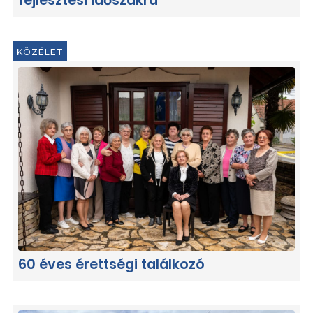
fejlesztési időszakra
KÖZÉLET
60 éves érettségi találkozó