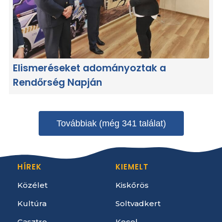
Elismeréseket adományoztak a
Rendőrség Napján
Továbbiak (még 341 találat)
HÍREK
KIEMELT
Közélet
Kiskőrös
Kultúra
Soltvadkert
Gasztro
Kecel