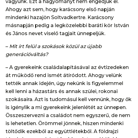
vagyunk. Ezt a hagyományt nem engedjük el.
Ahogy azt sem, hogy karácsony első napján
mindenki hazajön Soltvadkertre. Karácsony
másnapján pedig a legközelebbi baráti kör István
és János nevet viselő tagjait ünnepeljük.
–
Mit írt felül a szokások közül az újabb
generációváltás?
– A gyerekeink családalapításával az évtizedeken
át működő rend ismét átíródott. Ahogy velünk
tették annak idején, úgy nekünk is figyelemmel
kell lenni a házastárs és annak szülei, rokonai
szokásaira. Azt is tudomásul kell vennünk, hogy ők
is igénylik a mi gyerekeink jelenlétét az ünnepen.
Összeszervezni a családot nem egyszerű, de nem
is lehetetlen. Örömmel jönnek, hiszen mindenki
töltődik ezekből az együttlétekből. A földrajzi