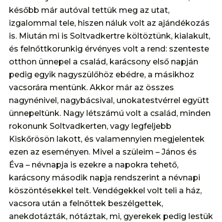
később már autóval tettük meg az utat,
izgalommal tele, hiszen náluk volt az ajándékozás
is. Miután mi is Soltvadkertre költöztünk, kialakult,
és felnőttkorunkig érvényes volt a rend: szenteste
otthon ünnepel a család, karácsony első napján
pedig egyik nagyszülőhöz ebédre, a másikhoz
vacsorára mentünk. Akkor már az összes
nagynénivel, nagybácsival, unokatestvérrel együtt
ünnepeltünk. Nagy létszámú volt a család, minden
rokonunk Soltvadkerten, vagy legfeljebb
Kiskőrösön lakott, és valamennyien megjelentek
ezen az eseményen. Mivel a szüleim – János és
Éva – névnapja is ezekre a napokra tehető,
karácsony második napja rendszerint a névnapi
köszöntésekkel telt. Vendégekkel volt teli a ház,
vacsora után a felnőttek beszélgettek,
anekdotázták, nótáztak, mi, gyerekek pedig lestük