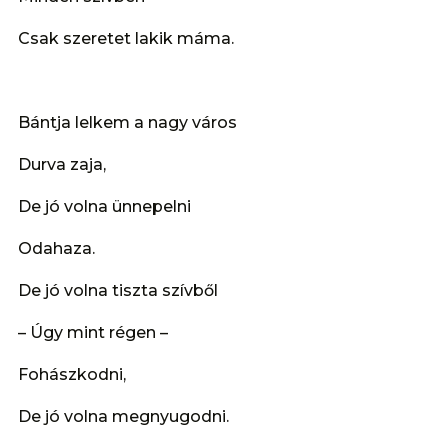
Csak szeretet lakik máma.
Bántja lelkem a nagy város
Durva zaja,
De jó volna ünnepelni
Odahaza.
De jó volna tiszta szívből
– Úgy mint régen –
Fohászkodni,
De jó volna megnyugodni.