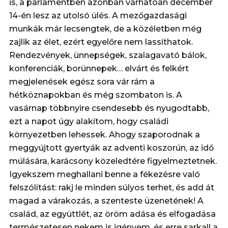
is, a parlamentben azonban várhatóan december
14-én lesz az utolsó ülés. A mezőgazdasági
munkák már lecsengtek, de a közéletben még
zajlik az élet, ezért egyelőre nem lassíthatok.
Rendezvények, ünnepségek, szalagavató bálok,
konferenciák, borünnepek… elvárt és felkért
megjelenések egész sora vár rám a
hétköznapokban és még szombaton is. A
vasárnap többnyire csendesebb és nyugodtabb,
ezt a napot úgy alakítom, hogy családi
környezetben lehessek. Ahogy szaporodnak a
meggyújtott gyertyák az adventi koszorún, az idő
múlására, karácsony közeledtére figyelmeztetnek.
Igyekszem meghallani benne a fékezésre való
felszólítást: rakj le minden súlyos terhet, és add át
magad a várakozás, a szenteste üzenetének! A
család, az együttlét, az öröm adása és elfogadása
természetesen nekem is igényem, és erre sarkall a