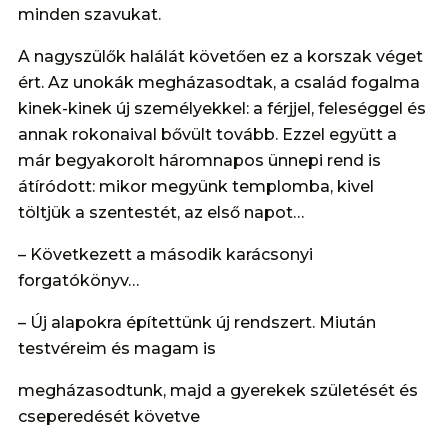
minden szavukat.
A nagyszülők halálát követően ez a korszak véget
ért. Az unokák megházasodtak, a család fogalma
kinek-kinek új személyekkel: a férjjel, feleséggel és
annak rokonaival bővült tovább. Ezzel együtt a
már begyakorolt háromnapos ünnepi rend is
átíródott: mikor megyünk templomba, kivel
töltjük a szentestét, az első napot…
– Következett a második karácsonyi
forgatókönyv…
– Új alapokra építettünk új rendszert. Miután
testvéreim és magam is
megházasodtunk, majd a gyerekek születését és
cseperedését követve