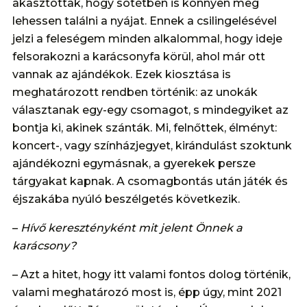
akasztottak, hogy sötétben is könnyen meg
lehessen találni a nyájat. Ennek a csilingelésével
jelzi a feleségem minden alkalommal, hogy ideje
felsorakozni a karácsonyfa körül, ahol már ott
vannak az ajándékok. Ezek kiosztása is
meghatározott rendben történik: az unokák
választanak egy-egy csomagot, s mindegyiket az
bontja ki, akinek szánták. Mi, felnőttek, élményt:
koncert-, vagy színházjegyet, kirándulást szoktunk
ajándékozni egymásnak, a gyerekek persze
tárgyakat kapnak. A csomagbontás után játék és
éjszakába nyúló beszélgetés következik.
–
Hívő keresztényként mit jelent Önnek a
karácsony?
– Azt a hitet, hogy itt valami fontos dolog történik,
valami meghatározó most is, épp úgy, mint 2021