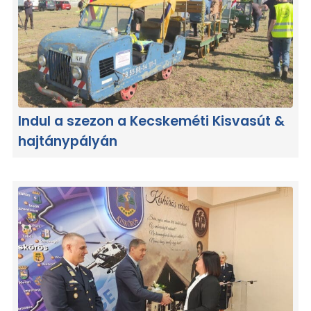
Indul a szezon a Kecskeméti Kisvasút &
hajtánypályán