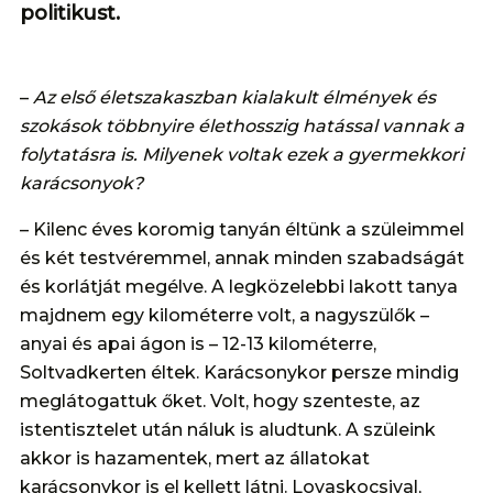
politikust.
–
Az első életszakaszban kialakult élmények és
szokások többnyire élethosszig hatással vannak a
folytatásra is. Milyenek voltak ezek a gyermekkori
karácsonyok?
– Kilenc éves koromig tanyán éltünk a szüleimmel
és két testvéremmel, annak minden szabadságát
és korlátját megélve. A legközelebbi lakott tanya
majdnem egy kilométerre volt, a nagyszülők –
anyai és apai ágon is – 12-13 kilométerre,
Soltvadkerten éltek. Karácsonykor persze mindig
meglátogattuk őket. Volt, hogy szenteste, az
istentisztelet után náluk is aludtunk. A szüleink
akkor is hazamentek, mert az állatokat
karácsonykor is el kellett látni. Lovaskocsival,