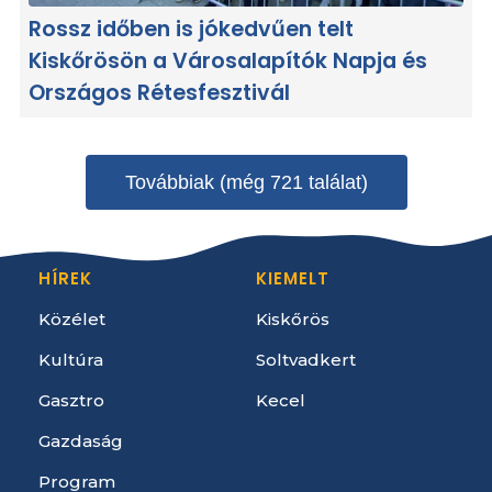
Rossz időben is jókedvűen telt
Kiskőrösön a Városalapítók Napja és
Országos Rétesfesztivál
Továbbiak (még 721 találat)
HÍREK
KIEMELT
Közélet
Kiskőrös
Kultúra
Soltvadkert
Gasztro
Kecel
Gazdaság
Program