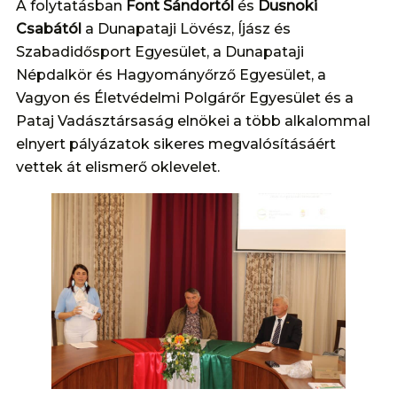
A folytatásban
Font Sándortól
és
Dusnoki
Csabától
a Dunapataji Lövész, Íjász és
Szabadidősport Egyesület, a Dunapataji
Népdalkör és Hagyományőrző Egyesület, a
Vagyon és Életvédelmi Polgárőr Egyesület és a
Pataj Vadásztársaság elnökei a több alkalommal
elnyert pályázatok sikeres megvalósításáért
vettek át elismerő oklevelet.