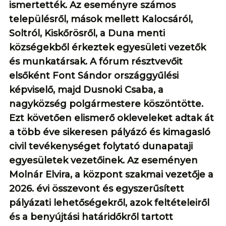
ismertették. Az eseményre számos
településről, mások mellett Kalocsáról,
Soltról, Kiskőrösről, a Duna menti
községekből érkeztek egyesületi vezetők
és munkatársak. A fórum résztvevőit
elsőként Font Sándor országgyűlési
képviselő, majd Dusnoki Csaba, a
nagyközség polgármestere köszöntötte.
Ezt követően elismerő okleveleket adtak át
a több éve sikeresen pályázó és kimagasló
civil tevékenységet folytató dunapataji
egyesületek vezetőinek. Az eseményen
Molnár Elvira, a központ szakmai vezetője a
2026. évi összevont és egyszerűsített
pályázati lehetőségekről, azok feltételeiről
és a benyújtási határidőkről tartott