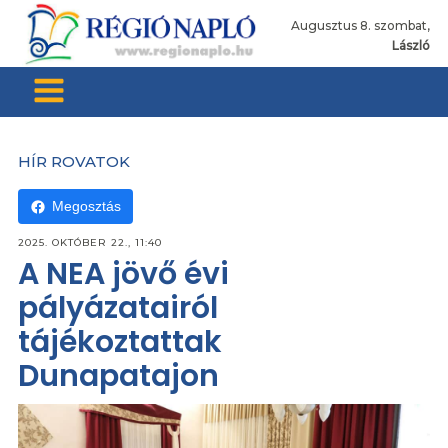
Augusztus 8. szombat,
László
HÍR ROVATOK
Megosztás
2025. OKTÓBER 22., 11:40
A NEA jövő évi
pályázatairól
tájékoztattak
Dunapatajon