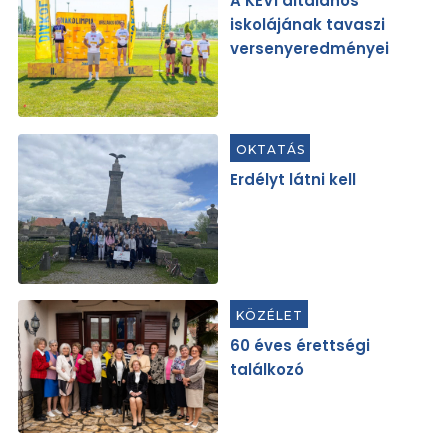
A KEVI általános
iskolájának tavaszi
versenyeredményei
OKTATÁS
Erdélyt látni kell
KÖZÉLET
60 éves érettségi
találkozó