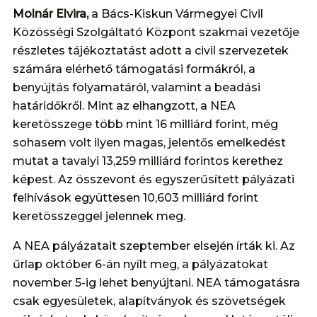
Molnár Elvira,
a Bács-Kiskun Vármegyei Civil
Közösségi Szolgáltató Központ szakmai vezetője
részletes tájékoztatást adott a civil szervezetek
számára elérhető támogatási formákról, a
benyújtás folyamatáról, valamint a beadási
határidőkről. Mint az elhangzott, a NEA
keretösszege több mint 16 milliárd forint, még
sohasem volt ilyen magas, jelentős emelkedést
mutat a tavalyi 13,259 milliárd forintos kerethez
képest. Az összevont és egyszerűsített pályázati
felhívások együttesen 10,603 milliárd forint
keretösszeggel jelennek meg.
A NEA pályázatait szeptember elsején írták ki. Az
űrlap október 6-án nyílt meg, a pályázatokat
november 5-ig lehet benyújtani. NEA támogatásra
csak egyesületek, alapítványok és szövetségek