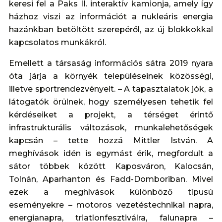
keresi fel a Paks II. interaktív kamionja, amely így
házhoz viszi az információt a nukleáris energia
hazánkban betöltött szerepéről, az új blokkokkal
kapcsolatos munkákról.
Emellett a társaság információs sátra 2019 nyara
óta járja a környék településeinek közösségi,
illetve sportrendezvényeit. – A tapasztalatok jók, a
látogatók örülnek, hogy személyesen tehetik fel
kérdéseiket a projekt, a térséget érintő
infrastrukturális változások, munkalehetőségek
kapcsán – tette hozzá Mittler István. A
meghívások idén is egymást érik, megfordult a
sátor többek között Kaposváron, Kalocsán,
Tolnán, Aparhanton és Fadd-Domboriban. Mivel
ezek a meghívások különböző típusú
eseményekre – motoros vezetéstechnikai napra,
energianapra, triatlonfesztiválra, falunapra –