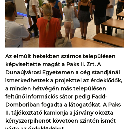
Az elmúlt hetekben számos településen
képviseltette magát a Paks II. Zrt. A
Dunaújvárosi Egyetemen a cég standjánál
ismerkedhettek a projekttel az érdeklődők,
a minden hétvégén más településen
feltűnő információs sátor pedig Fadd-
Domboriban fogadta a látogatókat. A Paks
II. tájékoztató kamionja a járvány okozta
kényszerpihenőt követően szintén ismét
várta az érdeklődőket.