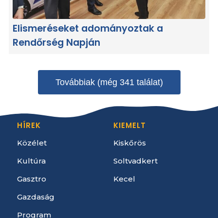
Elismeréseket adományoztak a
Rendőrség Napján
Továbbiak (még 341 találat)
HÍREK
KIEMELT
Közélet
Kiskőrös
Kultúra
Soltvadkert
Gasztro
Kecel
Gazdaság
Program