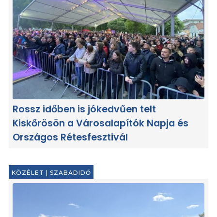
Rossz időben is jókedvűen telt
Kiskőrösön a Városalapítók Napja és
Országos Rétesfesztivál
KÖZÉLET
|
SZABADIDŐ