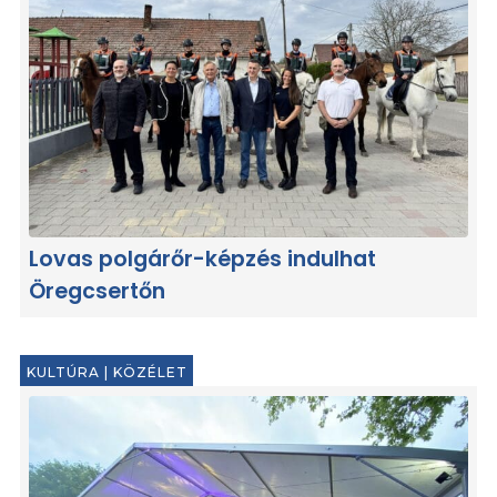
Lovas polgárőr-képzés indulhat
Öregcsertőn
KULTÚRA
|
KÖZÉLET