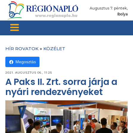
Augusztus 7. péntek,
Ibolya
HÍR ROVATOK
»
KÖZÉLET
Megosztás
2021. AUGUSZTUS 06., 11:25
A Paks II. Zrt. sorra járja a
nyári rendezvényeket