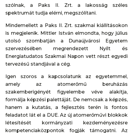
szólnak, a Paks II. Zrt. a lakosság széles
spektrumát tudja elérni, megszólítani.
Mindemellett a Paks II. Zrt. szakmai kiállításokon
is megjelenik. Mittler István elmondta, hogy július
utolsó szombatján a Dunaújvárosi Egyetem
szervezésében megrendezett Nyílt és
Energiatudatos Szakmai Napon vett részt egyedi
tervezésű standjával a cég.
Igen szoros a kapcsolatunk az egyetemmel,
amely az atomerőmű beruházás
szakemberigényét figyelembe véve alakítja,
formálja képzési palettáját. De nemcsak a képzés,
hanem a kutatás, a fejlesztés terén is fontos
feladatot lát el a DUE. Az új atomerőművi blokkok
létesítését kormányzati kezdeményezésre
kompetenciaközpontok fogják támogatni. Az