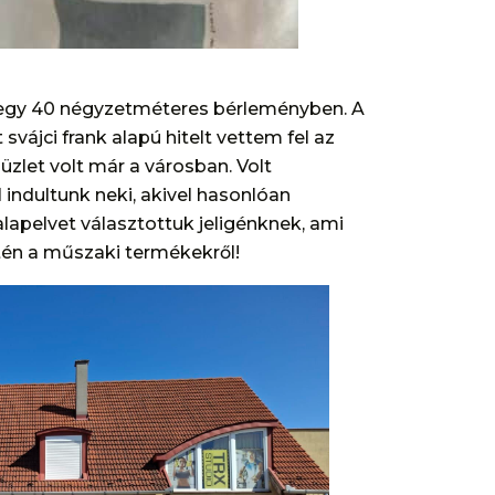
 egy 40 négyzetméteres bérleményben. A
svájci frank alapú hitelt vettem fel az
zlet volt már a városban. Volt
indultunk neki, akivel hasonlóan
lapelvet választottuk jeligénknek, ami
én a műszaki termékekről!