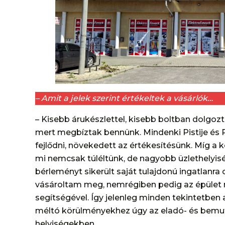
– Amit a jelek szerint értékeltek a vásárlók…
– Kisebb árukészlettel, kisebb boltban dolgoz
mert megbíztak bennünk. Mindenki Pistije és 
fejlődni, növekedett az értékesítésünk. Míg a 
mi nemcsak túléltünk, de nagyobb üzlethelyis
bérleményt sikerült saját tulajdonú ingatlanra c
vásároltam meg, nemrégiben pedig az épület m
segítségével. Így jelenleg minden tekintetben 
méltó körülményekhez úgy az eladó- és bemut
helyiségekben.