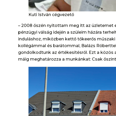
Kuti István cégvezető
– 2008 őszén nyitottam meg itt az üzletemet
pénzügyi válság idején a szüleim házára terhelt 
induláshoz, miközben kettő tőkeerős műszaki ü
kollégámmal és barátommal, Balázs Róberttel 
gondolkodtunk az értékesítésről. Ezt a közös a
máig meghatározza a munkánkat: Csak őszint