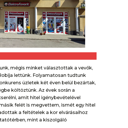
tunk, mégis minket választottak a vevők,
Robija lettünk. Folyamatosan tudtunk
konkurens üzletek két éven belül bezártak,
égbe költöztünk. Az évek során a
serélni, amit hitel igénybevételével
ásik felét is megvettem, ismét egy hitel
adottak a feltételek a kor elvárásaihoz
atótérben, mint a kiszolgáló