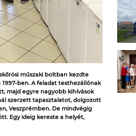
skőrösi műszaki boltban kezdte
g 1997-ben. A feladat testhezállónak
ett, majd egyre nagyobb kihívások
l szerzett tapasztalatot, dolgozott
en, Veszprémben. De mindvégig
tt. Egy ideig kereste a helyét,