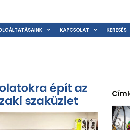
OLGÁLTATÁSAINK
KAPCSOLAT
KERESÉS
latokra épít az
Cím
zaki szaküzlet