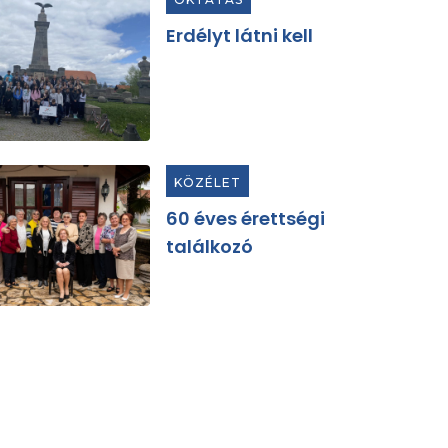
Erdélyt látni kell
KÖZÉLET
60 éves érettségi
találkozó