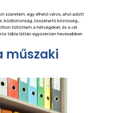
on szeretem, egy élhető város, ahol adott
ák, közbiztonság, összetartó közösség…
thon töltöttem a hétvégéket, és a cél
őrös tábla láttán egyszerűen hevesebben
a műszaki