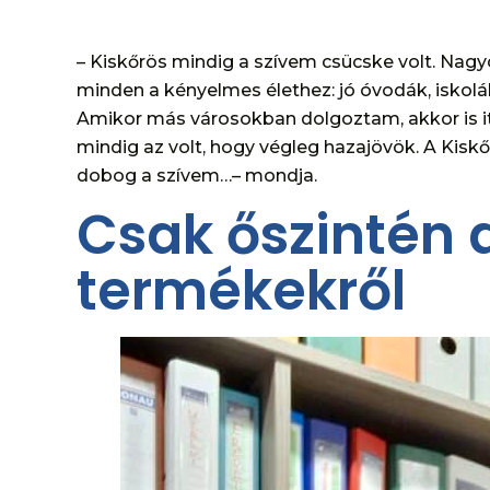
– Kiskőrös mindig a szívem csücske volt. Nagy
minden a kényelmes élethez: jó óvodák, iskol
Amikor más városokban dolgoztam, akkor is it
mindig az volt, hogy végleg hazajövök. A Kisk
dobog a szívem…– mondja.
Csak őszintén 
termékekről