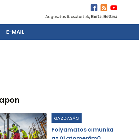
Augusztus 6. csütörtök,
Berta, Bettina
E-MAIL
lapon
GAZDASÁG
Folyamatos a munka
az új atomerőmű