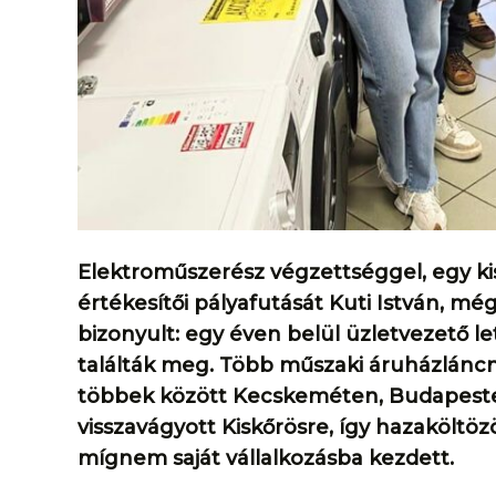
Elektroműszerész végzettséggel, egy ki
értékesítői pályafutását Kuti István, mé
bizonyult: egy éven belül üzletvezető l
találták meg. Több műszaki áruházláncná
többek között Kecskeméten, Budapest
visszavágyott Kiskőrösre, így hazaköltözö
mígnem saját vállalkozásba kezdett.