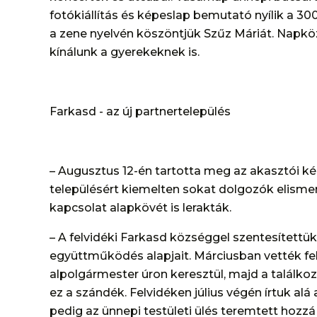
fotókiállítás és képeslap bemutató nyílik a 3
a zene nyelvén köszöntjük Szűz Máriát. Na
kínálunk a gyerekeknek is.
Farkasd - az új partnertelepülés
– Augusztus 12-én tartotta meg az akasztói kép
településért kiemelten sokat dolgozók elismer
kapcsolat alapkövét is lerakták.
– A felvidéki Farkasd községgel szentesítettük
együttműködés alapjait. Márciusban vették fel
alpolgármester úron keresztül, majd a talál
ez a szándék. Felvidéken július végén írtuk a
pedig az ünnepi testületi ülés teremtett hoz