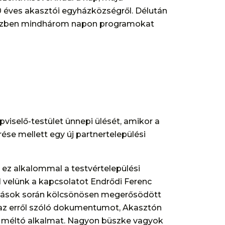
00 éves akasztói egyházközségről. Délután
pközben mindhárom napon programokat
viselő-testület ünnepi ülését, amikor a
ése mellett egy új partnertelepülési
 ez alkalommal a testvértelepülési
 velünk a kapcsolatot Endrődi Ferenc
kozások során kölcsönösen megerősödött
lá az erről szóló dokumentumot, Akasztón
zá méltó alkalmat. Nagyon büszke vagyok