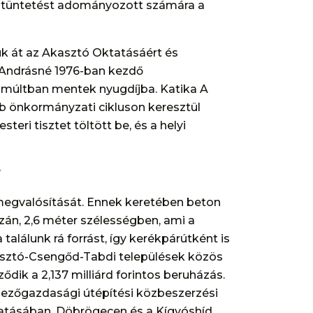
kitüntetést adományozott számára a
k át az Akasztó Oktatásáért és
i Andrásné 1976-ban kezdő
múltban mentek nyugdíjba. Katika A
bb önkormányzati cikluson keresztül
eri tisztet töltött be, és a helyi
?
 megvalósítását. Ennek keretében beton
szán, 2,6 méter szélességben, ami a
találunk rá forrást, így kerékpárútként is
kasztó-Csengőd-Tabdi települések közös
ődik a 2,137 milliárd forintos beruházás.
 mezőgazdasági útépítési közbeszerzési
lytatásában, Döbrögecen és a Kígyóshíd