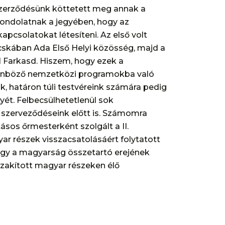
 szerződésünk köttetett meg annak a
ondolatnak a jegyében, hogy az
apcsolatokat létesíteni. Az első volt
cskában Ada Első Helyi közösség, majd a
l Farkasd. Hiszem, hogy ezek a
lönböző nemzetközi programokba való
nak, határon túli testvéreink számára pedig
yét. Felbecsülhetetlenül sok
l szerveződéseink előtt is. Számomra
os őrmesterként szolgált a II.
yar részek visszacsatolásáért folytatott
gy a magyarság összetartó erejének
szakított magyar részeken élő