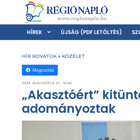
HÍREK
ÚJSÁG (PDF LETÖLTÉS)
SZ
HÍR ROVATOK
»
KÖZÉLET
Megosztás
2023. AUGUSZTUS 21., 10:44
„Akasztóért” kitün
adományoztak