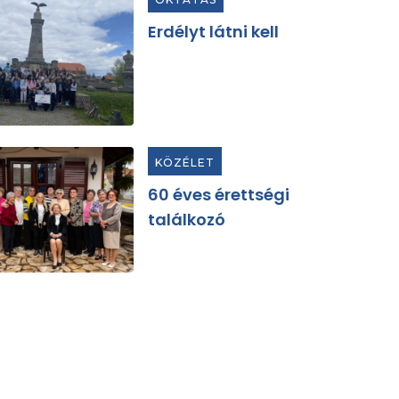
Erdélyt látni kell
KÖZÉLET
60 éves érettségi
találkozó