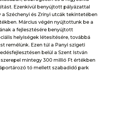
jítást. Ezenkívül benyújtott pályázattal
a Széchenyi és Zrínyi utcák tekintetében
 értékben. Március végén nyújtottunk be a
ának a fejlesztésére benyújtott
iális helyiségek létesítésére, továbbá
st remélünk. Ezen túl a Panyi szigeti
edésfejlesztésen belül a Szent István
e szerepel mintegy 300 millió Ft értékben
 záportározó tó mellett szabadidő park