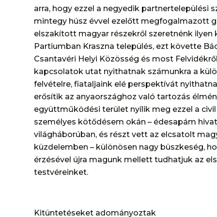
arra, hogy ezzel a negyedik partnertelepülési
mintegy húsz évvel ezelőtt megfogalmazott g
elszakított magyar részekről szeretnénk ilyen k
Partiumban Kraszna település, ezt követte Bá
Csantavéri Helyi Közösség és most Felvidékrő
kapcsolatok utat nyithatnak számunkra a kü
felvételre, fiataljaink elé perspektívát nyithat
erősítik az anyaországhoz való tartozás élmén
együttműködési terület nyílik meg ezzel a civi
személyes kötődésem okán – édesapám hivatás
világháborúban, és részt vett az elcsatolt mag
küzdelemben – különösen nagy büszkeség, ho
érzésével újra magunk mellett tudhatjuk az el
testvéreinket.
Kitüntetéseket adományoztak