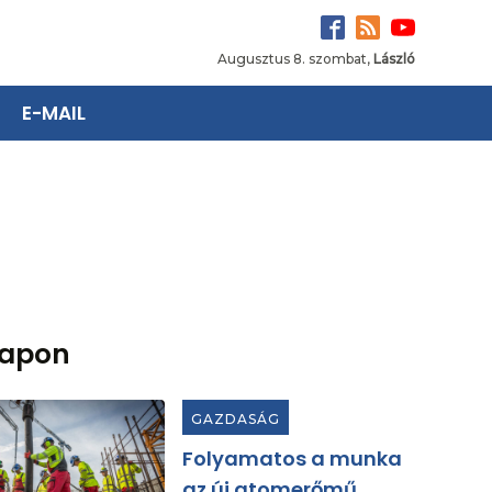
Augusztus 8. szombat,
László
E-MAIL
lapon
GAZDASÁG
Folyamatos a munka
az új atomerőmű