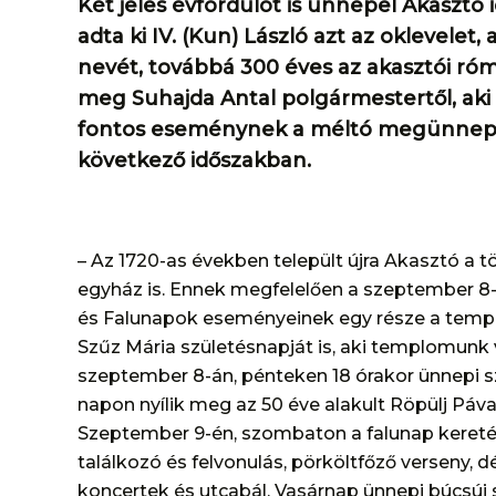
Két jeles évfordulót is ünnepel Akasztó 
adta ki IV. (Kun) László azt az oklevelet,
nevét, továbbá 300 éves az akasztói ró
meg Suhajda Antal polgármestertől, aki 
fontos eseménynek a méltó megünneplé
következő időszakban.
– Az 1720-as években települt újra Akasztó a tö
egyház is. Ennek megfelelően a szeptember 8-
és Falunapok eseményeinek egy része a templ
Szűz Mária születésnapját is, aki templomun
szeptember 8-án, pénteken 18 órakor ünnepi s
napon nyílik meg az 50 éve alakult Röpülj Páva! 
Szeptember 9-én, szombaton a falunap kereté
találkozó és felvonulás, pörköltfőző verseny, dé
koncertek és utcabál. Vasárnap ünnepi búcsúi 