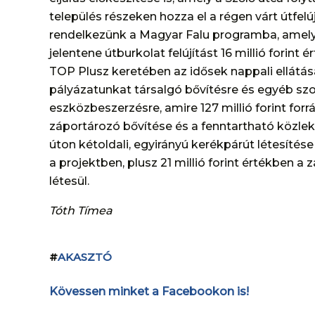
település részeken hozza el a régen várt útfelú
rendelkezünk a Magyar Falu programba, amely 
jelentene útburkolat felújítást 16 millió forint
TOP Plusz keretében az idősek nappali ellátás
pályázatunkat társalgó bővítésre és egyéb szoc
eszközbeszerzésre, amire 127 millió forint forrá
záportározó bővítése és a fenntartható közlek
úton kétoldali, egyirányú kerékpárút létesítés
a projektben, plusz 21 millió forint értékben a
létesül.
Tóth Tímea
#
AKASZTÓ
Kövessen minket a Facebookon is!