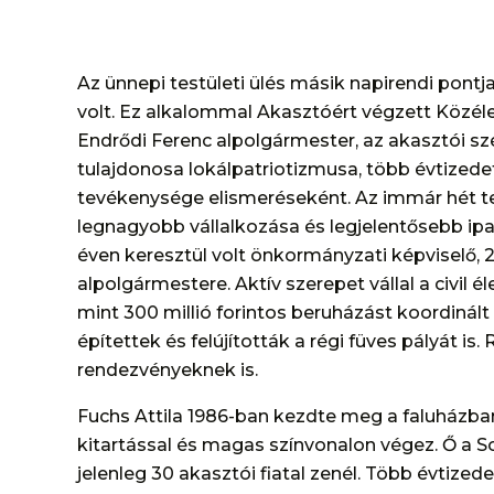
Az ünnepi testületi ülés másik napirendi pont
volt. Ez alkalommal Akasztóért végzett Közéle
Endrődi Ferenc alpolgármester, az akasztói sz
tulajdonosa lokálpatriotizmusa, több évtizedet
tevékenysége elismeréseként. Az immár hét te
legnagyobb vállalkozása és legjelentősebb ipar
éven keresztül volt önkormányzati képviselő, 2
alpolgármestere. Aktív szerepet vállal a civil 
mint 300 millió forintos beruházást koordinál
építettek és felújították a régi füves pályát i
rendezvényeknek is.
Fuchs Attila 1986-ban kezdte meg a faluházban
kitartással és magas színvonalon végez. Ő a So
jelenleg 30 akasztói fiatal zenél. Több évtiz