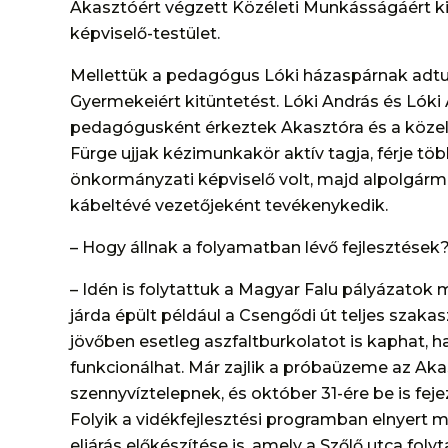
Akasztóért végzett Közéleti Munkásságáért 
képviselő-testület.
Mellettük a pedagógus Lóki házaspárnak adtu
Gyermekeiért kitüntetést. Lóki András és Lók
pedagógusként érkeztek Akasztóra és a közel
Fürge ujjak kézimunkakör aktív tagja, férje tö
önkormányzati képviselő volt, majd alpolgármest
kábeltévé vezetőjeként tevékenykedik.
– Hogy állnak a folyamatban lévő fejlesztések
– Idén is folytattuk a Magyar Falu pályázatok
járda épült például a Csengődi út teljes szaka
jövőben esetleg aszfaltburkolatot is kaphat, ha 
funkcionálhat. Már zajlik a próbaüzeme az A
szennyvíztelepnek, és október 31-ére be is fejez
Folyik a vidékfejlesztési programban elnyert
eljárás előkészítése is, amely a Szőlő utca fo