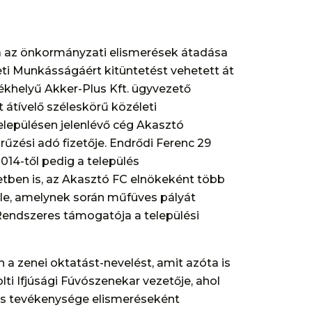
ja az önkormányzati elismerések átadása
ti Munkásságáért kitüntetést vehetett át
ékhelyű Akker-Plus Kft. ügyvezető
 átívelő széleskörű közéleti
lepülésen jelenlévő cég Akasztó
űzési adó fizetője. Endrődi Ferenc 29
014-től pedig a település
életben is, az Akasztó FC elnökeként több
t le, amelynek során műfüves pályát
s. Rendszeres támogatója a települési
 a zenei oktatást-nevelést, amit azóta is
lti Ifjúsági Fúvószenekar vezetője, ahol
edes tevékenysége elismeréseként