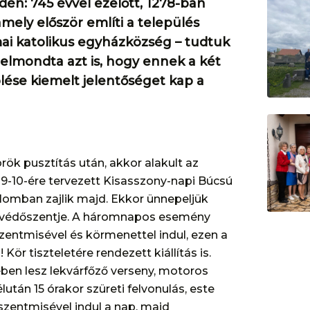
idén: 745 évvel ezelőtt, 1278-ban
 amely először említi a település
mai katolikus egyházközség – tudtuk
elmondta azt is, hogy ennek a két
se kiemelt jelentőséget kap a
rök pusztítás után, akkor alakult az
9-10-ére tervezett Kisasszony-napi Búcsú
omban zajlik majd. Ekkor ünnepeljük
k védőszentje. A háromnapos esemény
zentmisével és körmenettel indul, ezen a
Kör tiszteletére rendezett kiállítás is.
ben lesz lekvárfőző verseny, motoros
lután 15 órakor szüreti felvonulás, este
szentmisével indul a nap, majd