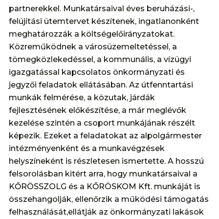
partnerekkel. Munkatársaival éves beruházási-,
felújítási ütemtervet készítenek, ingatlanonként
meghatározzák a költségelőirányzatokat.
Közreműködnek a városüzemeltetéssel, a
tömegközlekedéssel, a kommunális, a vízügyi
igazgatással kapcsolatos önkormányzati és
jegyzői feladatok ellátásában. Az útfenntartási
munkák felmérése, a közutak, járdák
fejlesztésének előkészítése, a már meglévők
kezelése szintén a csoport munkájának részélt
képezik. Ezeket a feladatokat az alpolgármester
intézményenként és a munkavégzések
helyszíneként is részletesen ismertette. A hosszú
felsorolásban kitért arra, hogy munkatársaival a
KŐRÖSSZOLG és a KŐRÖSKOM Kft. munkáját is
összehangolják, ellenőrzik a működési támogatás
felhasználását,ellátják az önkormányzati lakások