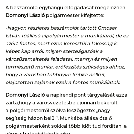
A beszámoló egyhangú elfogadását megelőzően
Domonyi László
polgármester kifejtette:
-Nagyon részletes beszámolót tartott Gmoser
István főállású alpolgármester a munkájáról, de ez
azért fontos, mert ezen keresztül a lakosság is
képet kap arról, milyen szerteágazóak a
városüzemeltetés feladatai, mennyi és milyen
természetű munka, erőfeszítés szükséges ahhoz,
hogy a városban többnyire kritika nélkül,
olajozottan zajlanak ezek a fontos munkálatok
.
Domonyi László
a napirendi pont tárgyalását azzal
zárta,hogy a városvezetésbe újonnan bekerült
alpolgármesterről szólva leszögezte: „nagy
segítség házon belül”. Munkába állása óta ő
polgármesterként sokkal több időt tud fordítani a
város stratégiai kérdéseire.