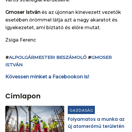
Gmoser István
és az újonnan kinevezett vezetők
esetében örömmel látja azt a nagy akaratot és
igyekezetet, ami bíztató és előre mutat.
Zsiga Ferenc
#
ALPOLGÁRMESTERI BESZÁMOLÓ
#
GMOSER
ISTVÁN
Kövessen minket a Facebookon is!
Címlapon
GAZDASÁG
Folyamatos a munka az
új atomerőmű területén