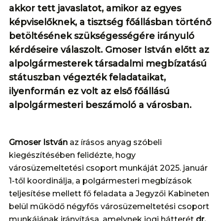
akkor tett javaslatot, amikor az egyes
képviselőknek, a tisztség főállásban történő
betöltésének szükségességére irányuló
kérdéseire válaszolt. Gmoser István előtt az
alpolgármesterek társadalmi megbízatású
státuszban végezték feladataikat,
ilyenformán ez volt az első főállású
alpolgármesteri beszámoló a városban.
Gmoser István
az írásos anyag szóbeli
kiegészítésében felidézte, hogy
városüzemeltetési csoport munkáját 2025. január
1-től koordinálja, a polgármesteri megbízások
teljesítése mellett fő feladata a Jegyzői Kabineten
belül működő négyfős városüzemeltetési csoport
munkájának irányítása, amelynek jogi hátterét
dr.