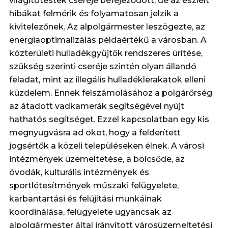
világítótestek cseréje befejeződött, de az észlelt
hibákat felmérik és folyamatosan jelzik a
kivitelezőnek. Az alpolgármester leszögezte, az
energiaoptimalizálás példaértékű a városban. A
közterületi hulladékgyűjtők rendszeres ürítése,
szükség szerinti cseréje szintén olyan állandó
feladat, mint az illegális hulladéklerakatok elleni
küzdelem. Ennek felszámolásához a polgárőrség
az átadott vadkamerák segítségével nyújt
hathatós segítséget. Ezzel kapcsolatban egy kis
megnyugvásra ad okot, hogy a felderített
jogsértők a közeli településeken élnek. A városi
intézmények üzemeltetése, a bölcsőde, az
óvodák, kulturális intézmények és
sportlétesítmények műszaki felügyelete,
karbantartási és felújítási munkáinak
koordinálása, felügyelete ugyancsak az
alpolgármester által irányított városüzemeltetési