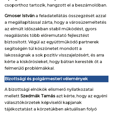
csoporthoz tartozik, hangzott el a beszámolóban.
Gmoser István
a feladatellátás összegzését azzal
a megállapítással zárta, hogy a városüzemeltetés
az elmúlt időszakban stabil működést, gyors
reagálástés több előremutató fejlesztést
biztosított. Végül az együttműködő partnerek
segítségén túl köszönetet mondott a
lakosságnak a sok pozitív visszajelzésért, és arra
kérte a kiskőrösieket, hogy bátran keresték őt a
felmerülő problémákkal.
Bizottsági és polgármesteri vélemények
A bizottsági elnökök elismerő nyilatkozatai
mellett
Szedmák Tamás
azt kérte, hogy az egyéni
választókörzetek képviselői kapjanak
tájékoztatást a körzetükben aktuálisan folyó