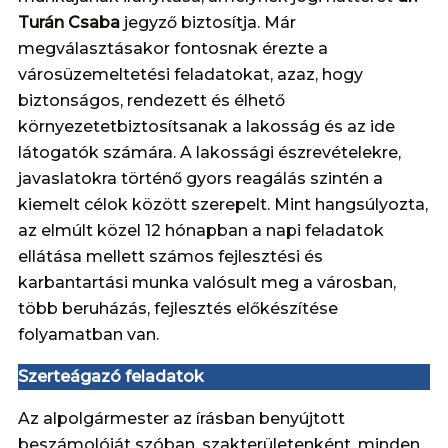
Turán Csaba
jegyző biztosítja. Már
megválasztásakor fontosnak érezte a
városüzemeltetési feladatokat, azaz, hogy
biztonságos, rendezett és élhető
környezetetbiztosítsanak a lakosság és az ide
látogatók számára. A lakossági észrevételekre,
javaslatokra történő gyors reagálás szintén a
kiemelt célok között szerepelt. Mint hangsúlyozta,
az elmúlt közel 12 hónapban a napi feladatok
ellátása mellett számos fejlesztési és
karbantartási munka valósult meg a városban,
több beruházás, fejlesztés előkészítése
folyamatban van.
Szerteágazó feladatok
Az alpolgármester az írásban benyújtott
beszámolóját szóban, szakterületenként, minden