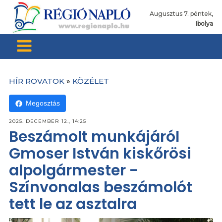
Augusztus 7. péntek,
Ibolya
HÍR ROVATOK
»
KÖZÉLET
Megosztás
2025. DECEMBER 12., 14:25
Beszámolt munkájáról
Gmoser István kiskőrösi
alpolgármester -
Színvonalas beszámolót
tett le az asztalra