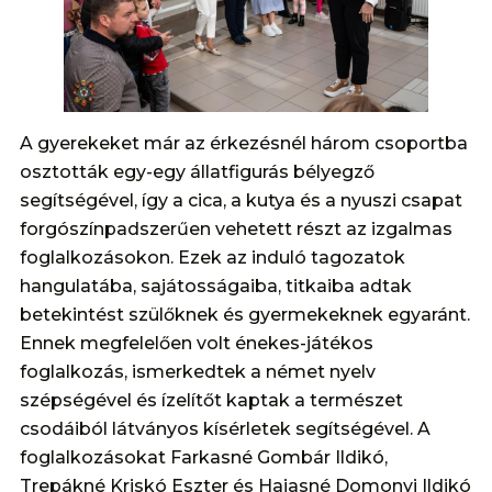
A gyerekeket már az érkezésnél három csoportba
osztották egy-egy állatfigurás bélyegző
segítségével, így a cica, a kutya és a nyuszi csapat
forgószínpadszerűen vehetett részt az izgalmas
foglalkozásokon. Ezek az induló tagozatok
hangulatába, sajátosságaiba, titkaiba adtak
betekintést szülőknek és gyermekeknek egyaránt.
Ennek megfelelően volt énekes-játékos
foglalkozás, ismerkedtek a német nyelv
szépségével és ízelítőt kaptak a természet
csodáiból látványos kísérletek segítségével. A
foglalkozásokat Farkasné Gombár Ildikó,
Trepákné Kriskó Eszter és Hajasné Domonyi Ildikó