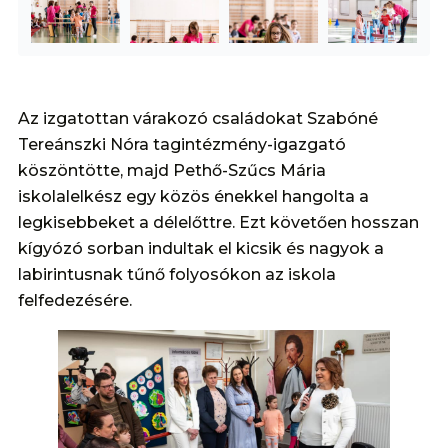
Az izgatottan várakozó családokat Szabóné
Tereánszki Nóra tagintézmény-igazgató
köszöntötte, majd Pethő-Szűcs Mária
iskolalelkész egy közös énekkel hangolta a
legkisebbeket a délelőttre. Ezt követően hosszan
kígyózó sorban indultak el kicsik és nagyok a
labirintusnak tűnő folyosókon az iskola
felfedezésére.