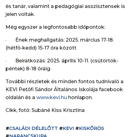
és tanár, valamint a pedagógiai asszisztensek is
jelen voltak.
Még egyszer a legfontosabb időpontok:
· Ének meghallgatás: 2025. március 17-18.
(hétfő-kedd) 15-17 óra között
· Beiratkozás: 2025. április 10-11. (csütörtök-
péntek) 8-18 óráig.
További részletek és minden fontos tudnivaló a
KEVI Petőfi Sándor Általános Iskolája facebook
oldalán és a
www.kevi.hu
honlapon.
Cikk, fotó: Subáné Kiss Krisztina
#
CSALÁDI DÉLELŐTT
#
KEVI
#
KISKŐRÖS
#
NARANCSKUPA