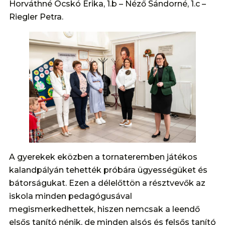
Horváthné Ocskó Erika, 1.b – Néző Sándorné, 1.c –
Riegler Petra.
A gyerekek eközben a tornateremben játékos
kalandpályán tehették próbára ügyességüket és
bátorságukat. Ezen a délelőttön a résztvevők az
iskola minden pedagógusával
megismerkedhettek, hiszen nemcsak a leendő
elsős tanító nénik, de minden alsós és felsős tanító