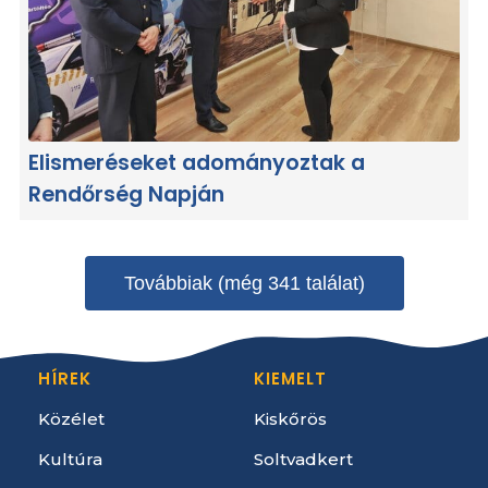
Elismeréseket adományoztak a
Rendőrség Napján
Továbbiak (még 341 találat)
HÍREK
KIEMELT
Közélet
Kiskőrös
Kultúra
Soltvadkert