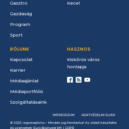
Gasztro
Kecel
Gazdaság
Program
Sport
RÓLUNK
HASZNOS
Kapcsolat
Kiskőrös város
honlapja
Karrier
Médiaajánlat
Médiaportfólió
Szolgáltatásaink
IMPRESSZUM
ADATVÉDELMI ELVEK
© 2025. regionaplo.hu – Minden jog fenntartva! Az oldalt készítette
és üzemelteti: Euro Bioinvest Kft. |
GDPR