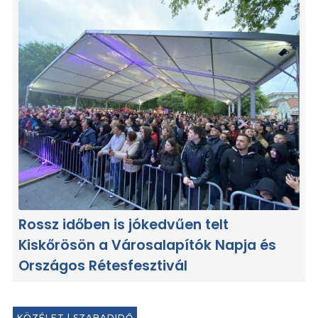
Rossz időben is jókedvűen telt
Kiskőrösön a Városalapítók Napja és
Országos Rétesfesztivál
KÖZÉLET
|
SZABADIDŐ