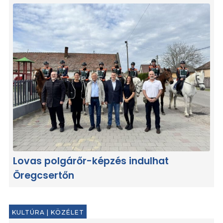
Lovas polgárőr-képzés indulhat
Öregcsertőn
KULTÚRA
|
KÖZÉLET