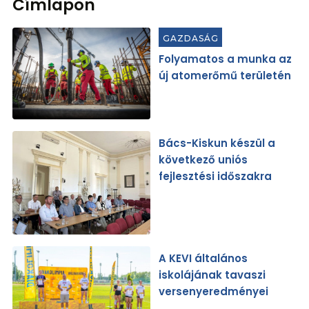
Címlapon
GAZDASÁG
Folyamatos a munka az
új atomerőmű területén
Bács-Kiskun készül a
következő uniós
fejlesztési időszakra
A KEVI általános
iskolájának tavaszi
versenyeredményei