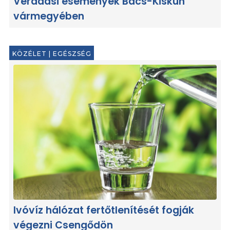
Véradási események Bács-Kiskun
vármegyében
KÖZÉLET
|
EGÉSZSÉG
Ivóvíz hálózat fertőtlenítését fogják
végezni Csengődön