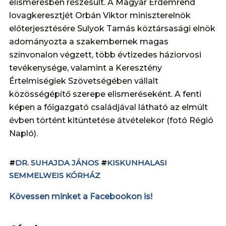
elismerésben részesült. A Magyar Érdemrend
lovagkeresztjét Orbán Viktor miniszterelnök
előterjesztésére Sulyok Tamás köztársasági elnök
adományozta a szakembernek magas
színvonalon végzett, több évtizedes háziorvosi
tevékenysége, valamint a Keresztény
Értelmiségiek Szövetségében vállalt
közösségépítő szerepe elismeréseként. A fenti
képen a főigazgató családjával látható az elmúlt
évben történt kitüntetése átvételekor (fotó Régió
Napló).
#
DR. SUHAJDA JÁNOS
#
KISKUNHALASI
SEMMELWEIS KÓRHÁZ
Kövessen minket a Facebookon is!