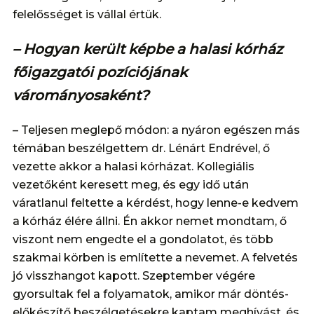
felelősséget is vállal értük.
– Hogyan került képbe a halasi kórház
főigazgatói pozíciójának
várományosaként?
– Teljesen meglepő módon: a nyáron egészen más
témában beszélgettem dr. Lénárt Endrével, ő
vezette akkor a halasi kórházat. Kollegiális
vezetőként keresett meg, és egy idő után
váratlanul feltette a kérdést, hogy lenne-e kedvem
a kórház élére állni. Én akkor nemet mondtam, ő
viszont nem engedte el a gondolatot, és több
szakmai körben is említette a nevemet. A felvetés
jó visszhangot kapott. Szeptember végére
gyorsultak fel a folyamatok, amikor már döntés-
előkészítő beszélgetésekre kaptam meghívást, és