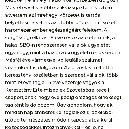
kezdtem el a helyi háziorvosi körzetben dolgozni.
Másfél évvel később szakvizsgáztam, közben
átvettem az imrehegyi körzetet is tartós
helyettesítéssel, és az utóbbi időben már közel
háromezer ember egészségéért feleltem. A
sürgősségi ellátás 18 éve része az életemnek, a
halasi SBO-n rendszeresen vállalok ügyeletet
ugyanúgy, mint a háziorvosi ügyeleti rendszerben.
Másfél éve vármegyei kollegiális szakmai
vezetőként is dolgozom. Az orvoslás mellett a
keresztény közéletben is szerepet vállalok: több
mint 19 éve tagja, 13 éve vezetője vagyok a
Keresztény Értelmiségiek Szövetsége keceli
csoportjának, négy éve pedig országos elnökségi
tagként is dolgozom. Úgy gondolom, hogy aki
minden nap emberekkel foglalkozik, az előbb-
utóbb természetes módon kapcsolatba kerül
közösségekkel, intézményekkel – és jó, ha