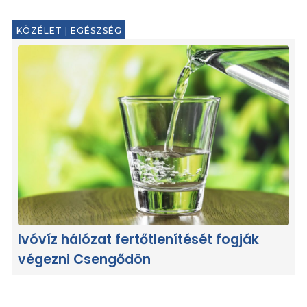
KÖZÉLET
|
EGÉSZSÉG
Ivóvíz hálózat fertőtlenítését fogják
végezni Csengődön