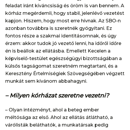
feladat iránt kíváncsiság és öröm is van bennem. A
kórház megérdemli, hogy stabil, jelenlévő vezetést
kapjon. Hiszem, hogy most erre hívnak. Az SBO-n
azonban továbbra is szeretnék gyógyítani. Ez
fontos része a szakmai identitásomnak, és úgy
érzem: akkor tudok jó vezető lenni, ha időről időre
én is beállok az ellátásba. Emellett Kecelen a
képviselő-testület egészségügyi bizottságában a
külsős tagságomat szeretném megtartani, és a
Keresztény Értelmiségiek Szövegségében végzett
munkát sem kívánom abbahagyni.
– Milyen kórházat szeretne vezetni?
– Olyan intézményt, ahol a beteg ember
méltósága az első. Ahol az ellátás átlátható, a
várólisták beláthatók, a munkatársak pedig