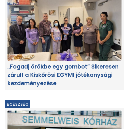
„Fogadj örökbe egy gombot” Sikeresen
zárult a Kiskőrösi EGYMI jótékonysági
kezdeményezése
EGÉSZSÉG