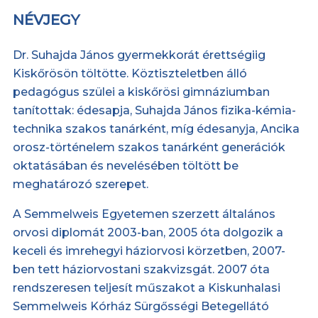
NÉVJEGY
Dr. Suhajda János gyermekkorát érettségiig
Kiskőrösön töltötte. Köztiszteletben álló
pedagógus szülei a kiskőrösi gimnáziumban
tanítottak: édesapja, Suhajda János fizika-kémia-
technika szakos tanárként, míg édesanyja, Ancika
orosz-történelem szakos tanárként generációk
oktatásában és nevelésében töltött be
meghatározó szerepet.
A Semmelweis Egyetemen szerzett általános
orvosi diplomát 2003-ban, 2005 óta dolgozik a
keceli és imrehegyi háziorvosi körzetben, 2007-
ben tett háziorvostani szakvizsgát. 2007 óta
rendszeresen teljesít műszakot a Kiskunhalasi
Semmelweis Kórház Sürgősségi Betegellátó