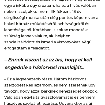
egyre inkább úgy éreztem: ha ez a hívás valóban
nekem szól, akkor nem illik fékezni. 18 év
sürgősségi munka után elég pontos képem van a
halasi kórház működéséről, nehézségeiről és
lehetőségeiről. Korábban is sokan mondták:
szükség lenne valakire, aki helyben
szocializálódott és ismeri a viszonyokat. Végül
elfogadtam a feladatot.
– Ennek viszont az az ára, hogy el kell
engednie a háziorvosi munkáját…
– Ez a legnehezebb része. Három háziorvosi
szerződést kell lezárnom, és nem szeretnék úgy
távozni, hogy azzal bárkinek nehézséget okozok.
Valójában egyfajta gyászfolyamat is ez bennem:
húszéves szolgálat lezárása. Ugyanakkor az új