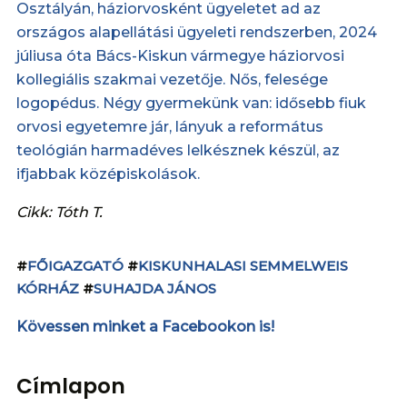
Osztályán, háziorvosként ügyeletet ad az
országos alapellátási ügyeleti rendszerben, 2024
júliusa óta Bács-Kiskun vármegye háziorvosi
kollegiális szakmai vezetője. Nős, felesége
logopédus. Négy gyermekünk van: idősebb fiuk
orvosi egyetemre jár, lányuk a református
teológián harmadéves lelkésznek készül, az
ifjabbak középiskolások.
Cikk: Tóth T.
#
FŐIGAZGATÓ
#
KISKUNHALASI SEMMELWEIS
KÓRHÁZ
#
SUHAJDA JÁNOS
Kövessen minket a Facebookon is!
Címlapon