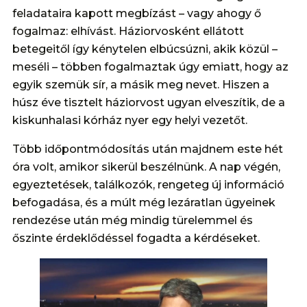
feladataira kapott megbízást – vagy ahogy ő
fogalmaz: elhívást. Háziorvosként ellátott
betegeitől így kénytelen elbúcsúzni, akik közül –
meséli – többen fogalmaztak úgy emiatt, hogy az
egyik szemük sír, a másik meg nevet. Hiszen a
húsz éve tisztelt háziorvost ugyan elveszítik, de a
kiskunhalasi kórház nyer egy helyi vezetőt.
Több időpontmódosítás után majdnem este hét
óra volt, amikor sikerül beszélnünk. A nap végén,
egyeztetések, találkozók, rengeteg új információ
befogadása, és a múlt még lezáratlan ügyeinek
rendezése után még mindig türelemmel és
őszinte érdeklődéssel fogadta a kérdéseket.