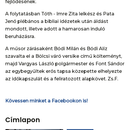
fejlődésének.
A folytatásban Tóth - Imre Zita lelkész és Pata
Jenő plébános a bibliai idézetek után áldást
mondott, illetve adott a hamarosan induló
beruházásra.
A műsor zárásaként Bódi Milán és Bódi Alíz
szavalta el a Bölcsi váró versike című költeményt,
majd Vargyas László polgármester és Font Sándor
az egybegyűltek erős tapsa közepette elhelyezte
az időkapszulát és a feliratozott alapkövet. Zs.F.
Kövessen minket a Facebookon is!
Címlapon