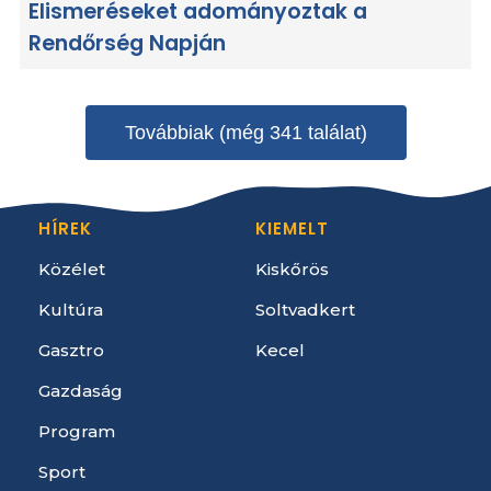
Elismeréseket adományoztak a
Rendőrség Napján
Továbbiak (még 341 találat)
HÍREK
KIEMELT
Közélet
Kiskőrös
Kultúra
Soltvadkert
Gasztro
Kecel
Gazdaság
Program
Sport