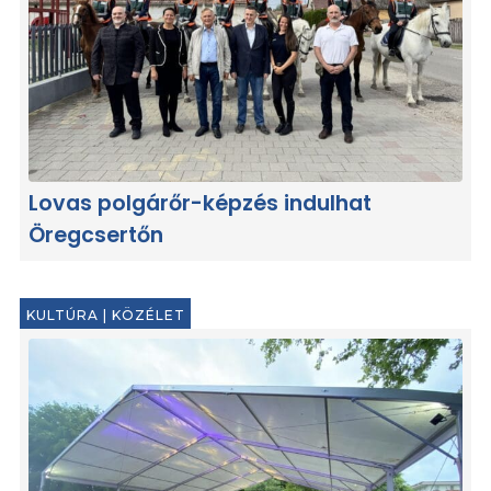
Lovas polgárőr-képzés indulhat
Öregcsertőn
KULTÚRA
|
KÖZÉLET