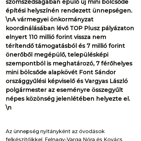
szomszédságában épülő új mini bölcsőde
építési helyszínén rendezett ünnepségen.
\nA vármegyei önkormányzat
koordinálásában lévő TOP Plusz pályázaton
elnyert 110 millió forint vissza nem
térítendő támogatásból és 7 millió forint
önerőből megépülő, településképi
szempontból is meghatározó, 7 férőhelyes
mini bölcsőde alapkövét Font Sándor
országgyűlési képviselő és Vargyas László
polgármester az eseményre összegyűlt
népes közönség jelenlétében helyezte el.
\n
Az ünnepség nyitányként az óvodások
felkészítőikkel, Felnagy-Varga Nóra és Kovács