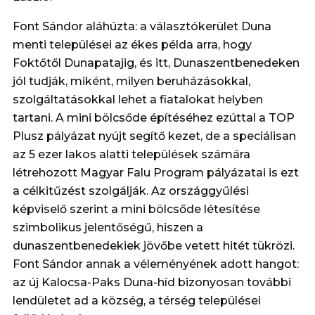
Font Sándor aláhúzta: a választókerület Duna
menti települései az ékes példa arra, hogy
Foktőtől Dunapatajig, és itt, Dunaszentbenedeken
jól tudják, miként, milyen beruházásokkal,
szolgáltatásokkal lehet a fiatalokat helyben
tartani. A mini bölcsőde építéséhez ezúttal a TOP
Plusz pályázat nyújt segítő kezet, de a speciálisan
az 5 ezer lakos alatti települések számára
létrehozott Magyar Falu Program pályázatai is ezt
a célkitűzést szolgálják. Az országgyűlési
képviselő szerint a mini bölcsőde létesítése
szimbolikus jelentőségű, hiszen a
dunaszentbenedekiek jövőbe vetett hitét tükrözi.
Font Sándor annak a véleményének adott hangot:
az új Kalocsa-Paks Duna-híd bizonyosan további
lendületet ad a község, a térség települései