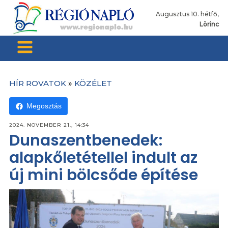
Augusztus 10. hétfő,
Lörinc
HÍR ROVATOK
»
KÖZÉLET
Megosztás
2024. NOVEMBER 21., 14:34
Dunaszentbenedek:
alapkőletétellel indult az
új mini bölcsőde építése