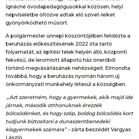
Ignácné óvodapedagógusokkal közösen, helyi
népviseletbe öltözve adtak elő szívet-lelket
gyönyörködtető műsort.
A polgármester ünnepi köszöntőjében felidézte a
beruházás előkészítésének 2022 óta tartó
folyamatát, az építési telek helyén álló, központi
fekvésű, de leromlott állapotú ház önerőből
történő megvásárlásának nehézségeit. Elmondta
továbbá, hogy a beruházás nyomán három új
önkormányzati munkahely létesül a községben.
„Azt szeretném, hogy a gyermekek, akik majd ide
járnak, második otthonuknak érezzék
bölcsődénket, és hogy szép, boldog bölcsődés kort
tudjunk biztosítani a dunaszentbenedeki
kisgyermekek számára” –
zárta beszédét Vargyas
László.