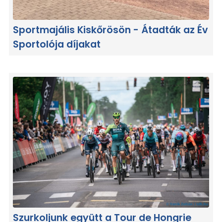
Sportmajális Kiskőrösön - Átadták az Év
Sportolója díjakat
Szurkoljunk együtt a Tour de Hongrie