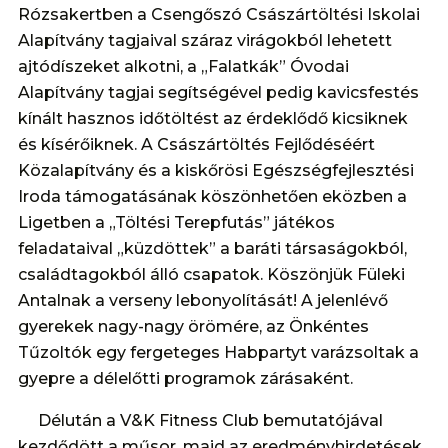
Rózsakertben a Csengőszó Császártöltési Iskolai
Alapítvány tagjaival száraz virágokból lehetett
ajtódíszeket alkotni, a „Falatkák” Óvodai
Alapítvány tagjai segítségével pedig kavicsfestés
kínált hasznos időtöltést az érdeklődő kicsiknek
és kísérőiknek. A Császártöltés Fejlődéséért
Közalapítvány és a kiskőrösi Egészségfejlesztési
Iroda támogatásának köszönhetően eközben a
Ligetben a „Töltési Terepfutás” játékos
feladataival „küzdöttek” a baráti társaságokból,
családtagokból álló csapatok. Köszönjük Füleki
Antalnak a verseny lebonyolítását! A jelenlévő
gyerekek nagy-nagy örömére, az Önkéntes
Tűzoltók egy fergeteges Habpartyt varázsoltak a
gyepre a délelőtti programok zárásaként.
Délután a V&K Fitness Club bemutatójával
kezdődött a műsor, majd az eredményhirdetések