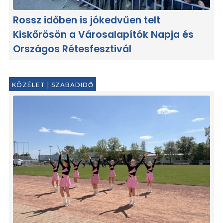
Rossz időben is jókedvűen telt
Kiskőrösön a Városalapítók Napja és
Országos Rétesfesztivál
KÖZÉLET
|
SZABADIDŐ