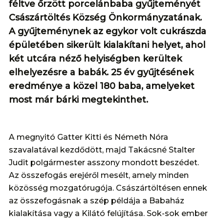
féltve őrzött porcelánbaba gyűjteményét
Császártöltés Község Önkormányzatának.
A gyűjteménynek az egykor volt cukrászda
épületében sikerült kialakítani helyet, ahol
két utcára néző helyiségben kerültek
elhelyezésre a babák. 25 év gyűjtésének
eredménye a közel 180 baba, amelyeket
most már bárki megtekinthet.
A megnyitó Gatter Kitti és Németh Nóra
szavalatával kezdődött, majd Takácsné Stalter
Judit polgármester asszony mondott beszédet.
Az összefogás erejéről mesélt, amely minden
közösség mozgatórugója. Császártöltésen ennek
az összefogásnak a szép példája a Babaház
kialakítása vagy a Kilátó felújítása. Sok-sok ember