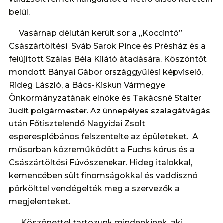
belül.
Vasárnap délután került sor a „Koccintó”
Császártöltési Sváb Sarok Pince és Présház és a
felújított Szálas Béla Kilátó átadására. Köszöntőt
mondott Bányai Gábor országgyűlési képviselő,
Rideg László, a Bács-Kiskun Vármegye
Önkormányzatának elnöke és Takácsné Stalter
Judit polgármester. Az ünnepélyes szalagátvágás
után Főtisztelendő Nagyidai Zsolt
esperesplébános felszentelte az épületeket. A
műsorban közreműködött a Fuchs kórus és a
Császártöltési Fúvószenekar. Hideg italokkal,
kemencében sült finomságokkal és vaddisznó
pörkölttel vendégelték meg a szervezők a
megjelenteket.
Köszönettel tartozunk mindenkinek, aki