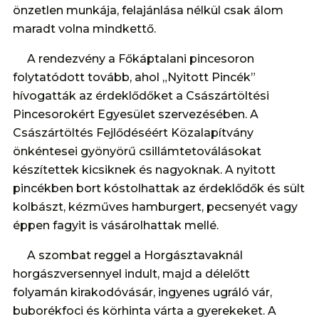
önzetlen munkája, felajánlása nélkül csak álom
maradt volna mindkettő.
A rendezvény a Főkáptalani pincesoron
folytatódott tovább, ahol „Nyitott Pincék”
hívogatták az érdeklődőket a Császártöltési
Pincesorokért Egyesület szervezésében. A
Császártöltés Fejlődéséért Közalapítvány
önkéntesei gyönyörű csillámtetoválásokat
készítettek kicsiknek és nagyoknak. A nyitott
pincékben bort kóstolhattak az érdeklődők és sült
kolbászt, kézműves hamburgert, pecsenyét vagy
éppen fagyit is vásárolhattak mellé.
A szombat reggel a Horgásztavaknál
horgászversennyel indult, majd a délelőtt
folyamán kirakodóvásár, ingyenes ugráló vár,
buborékfoci és körhinta várta a gyerekeket. A