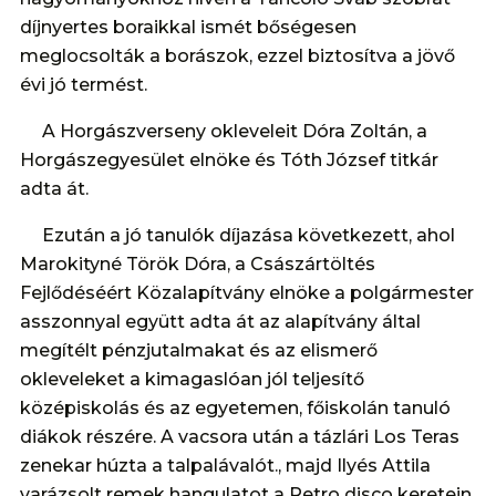
díjnyertes boraikkal ismét bőségesen
meglocsolták a borászok, ezzel biztosítva a jövő
évi jó termést.
A Horgászverseny okleveleit Dóra Zoltán, a
Horgászegyesület elnöke és Tóth József titkár
adta át.
Ezután a jó tanulók díjazása következett, ahol
Marokityné Török Dóra, a Császártöltés
Fejlődéséért Közalapítvány elnöke a polgármester
asszonnyal együtt adta át az alapítvány által
megítélt pénzjutalmakat és az elismerő
okleveleket a kimagaslóan jól teljesítő
középiskolás és az egyetemen, főiskolán tanuló
diákok részére. A vacsora után a tázlári Los Teras
zenekar húzta a talpalávalót., majd Ilyés Attila
varázsolt remek hangulatot a Retro disco keretein