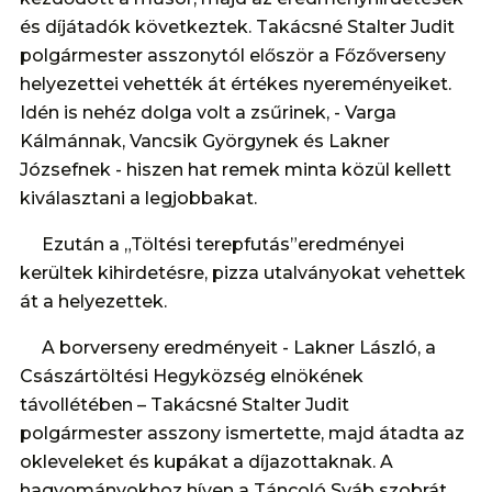
és díjátadók következtek. Takácsné Stalter Judit
polgármester asszonytól először a Főzőverseny
helyezettei vehették át értékes nyereményeiket.
Idén is nehéz dolga volt a zsűrinek, - Varga
Kálmánnak, Vancsik Györgynek és Lakner
Józsefnek - hiszen hat remek minta közül kellett
kiválasztani a legjobbakat.
Ezután a „Töltési terepfutás”eredményei
kerültek kihirdetésre, pizza utalványokat vehettek
át a helyezettek.
A borverseny eredményeit - Lakner László, a
Császártöltési Hegyközség elnökének
távollétében – Takácsné Stalter Judit
polgármester asszony ismertette, majd átadta az
okleveleket és kupákat a díjazottaknak. A
hagyományokhoz híven a Táncoló Sváb szobrát