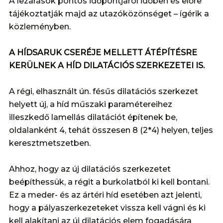
A lezárások pontos időpontjáról időben és előre
tájékoztatják majd az utazóközönséget – ígérik a
közleményben.
A HÍDSARUK CSERÉJE MELLETT ÁTÉPÍTÉSRE
KERÜLNEK A HÍD DILATÁCIÓS SZERKEZETEI IS.
A régi, elhasznált ún. fésűs dilatációs szerkezet
helyett új, a híd műszaki paramétereihez
illeszkedő lamellás dilatációt építenek be,
oldalanként 4, tehát összesen 8 (2*4) helyen, teljes
keresztmetszetben.
Ahhoz, hogy az új dilatációs szerkezetet
beépíthessük, a régit a burkolatból ki kell bontani.
Ez a meder- és az ártéri híd esetében azt jelenti,
hogy a pályaszerkezeteket vissza kell vágni és ki
kell alakítani az új dilatációs elem fogadására