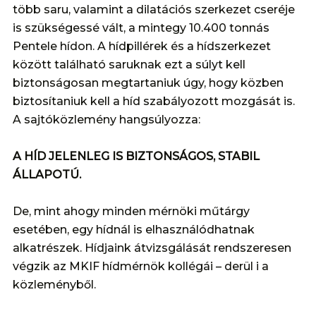
több saru, valamint a dilatációs szerkezet cseréje
is szükségessé vált, a mintegy 10.400 tonnás
Pentele hídon. A hídpillérek és a hídszerkezet
között található saruknak ezt a súlyt kell
biztonságosan megtartaniuk úgy, hogy közben
biztosítaniuk kell a híd szabályozott mozgását is.
A sajtóközlemény hangsúlyozza:
A HÍD JELENLEG IS BIZTONSÁGOS, STABIL
ÁLLAPOTÚ.
De, mint ahogy minden mérnöki műtárgy
esetében, egy hídnál is elhasználódhatnak
alkatrészek. Hídjaink átvizsgálását rendszeresen
végzik az MKIF hídmérnök kollégái – derül i a
közleményből.