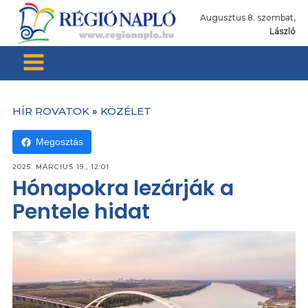
Augusztus 8. szombat,
László
HÍR ROVATOK
»
KÖZÉLET
Megosztás
2025. MÁRCIUS 19., 12:01
Hónapokra lezárják a
Pentele hidat