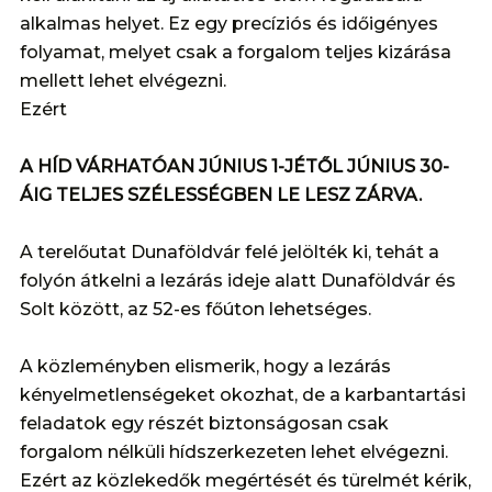
alkalmas helyet. Ez egy precíziós és időigényes
folyamat, melyet csak a forgalom teljes kizárása
mellett lehet elvégezni.
Ezért
A HÍD VÁRHATÓAN JÚNIUS 1-JÉTŐL JÚNIUS 30-
ÁIG TELJES SZÉLESSÉGBEN LE LESZ ZÁRVA.
A terelőutat Dunaföldvár felé jelölték ki, tehát a
folyón átkelni a lezárás ideje alatt Dunaföldvár és
Solt között, az 52-es főúton lehetséges.
A közleményben elismerik, hogy a lezárás
kényelmetlenségeket okozhat, de a karbantartási
feladatok egy részét biztonságosan csak
forgalom nélküli hídszerkezeten lehet elvégezni.
Ezért az közlekedők megértését és türelmét kérik,