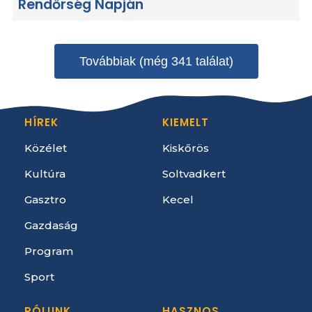
Rendőrség Napján
Továbbiak (még 341 találat)
HÍREK
KIEMELT
Közélet
Kiskőrös
Kultúra
Soltvadkert
Gasztro
Kecel
Gazdaság
Program
Sport
RÓLUNK
HASZNOS