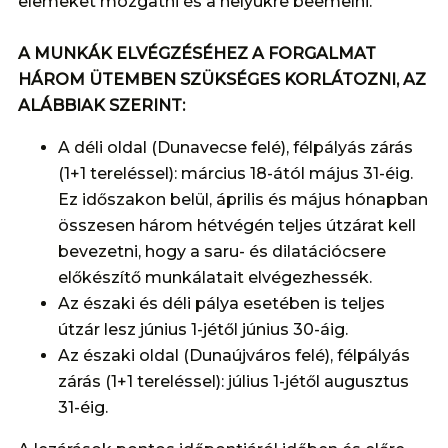
elemeket mozgatni és a helyükre beemelni.
A MUNKÁK ELVÉGZÉSÉHEZ A FORGALMAT
HÁROM ÜTEMBEN SZÜKSÉGES KORLÁTOZNI, AZ
ALÁBBIAK SZERINT:
A déli oldal (Dunavecse felé), félpályás zárás
(1+1 tereléssel): március 18-ától május 31-éig.
Ez időszakon belül, április és május hónapban
összesen három hétvégén teljes útzárat kell
bevezetni, hogy a saru- és dilatációcsere
előkészítő munkálatait elvégezhessék.
Az északi és déli pálya esetében is teljes
útzár lesz június 1-jétől június 30-áig.
Az északi oldal (Dunaújváros felé), félpályás
zárás (1+1 tereléssel): július 1-jétől augusztus
31-éig.