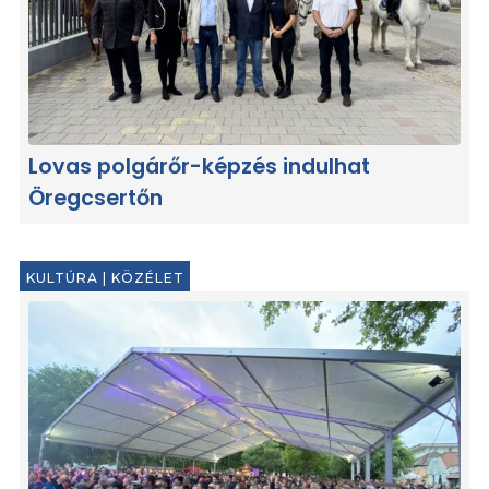
Lovas polgárőr-képzés indulhat
Öregcsertőn
KULTÚRA
|
KÖZÉLET