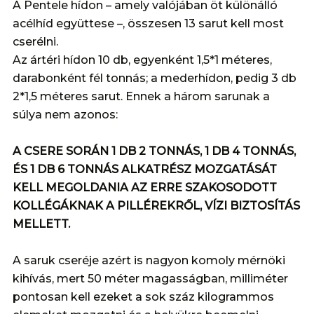
A Pentele hídon – amely valójában öt különálló
acélhíd együttese –, összesen 13 sarut kell most
cserélni.
Az ártéri hídon 10 db, egyenként 1,5*1 méteres,
darabonként fél tonnás; a mederhídon, pedig 3 db
2*1,5 méteres sarut. Ennek a három sarunak a
súlya nem azonos:
A CSERE SORÁN 1 DB 2 TONNÁS, 1 DB 4 TONNÁS,
ÉS 1 DB 6 TONNÁS ALKATRÉSZ MOZGATÁSÁT
KELL MEGOLDANIA AZ ERRE SZAKOSODOTT
KOLLÉGÁKNAK A PILLÉREKRŐL, VÍZI BIZTOSÍTÁS
MELLETT.
A saruk cseréje azért is nagyon komoly mérnöki
kihívás, mert 50 méter magasságban, milliméter
pontosan kell ezeket a sok száz kilogrammos