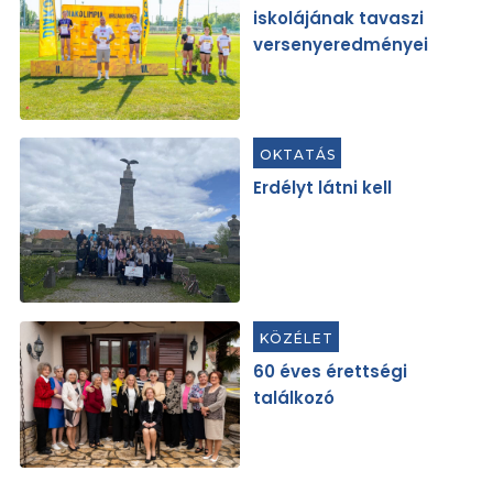
iskolájának tavaszi
versenyeredményei
OKTATÁS
Erdélyt látni kell
KÖZÉLET
60 éves érettségi
találkozó