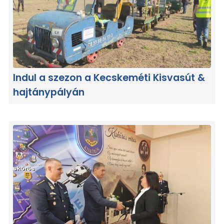
Indul a szezon a Kecskeméti Kisvasút &
hajtánypályán