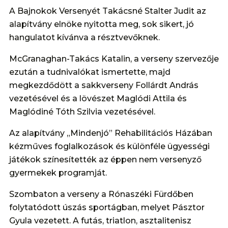
A Bajnokok Versenyét Takácsné Stalter Judit az
alapítvány elnöke nyitotta meg, sok sikert, jó
hangulatot kívánva a résztvevőknek.
McGranaghan-Takács Katalin, a verseny szervezője
ezután a tudnivalókat ismertette, majd
megkezdődött a sakkverseny Follárdt András
vezetésével és a lövészet Maglódi Attila és
Maglódiné Tóth Szilvia vezetésével.
Az alapítvány „Mindenjó” Rehabilitációs Házában
kézműves foglalkozások és különféle ügyességi
játékok színesítették az éppen nem versenyző
gyermekek programját.
Szombaton a verseny a Rónaszéki Fürdőben
folytatódott úszás sportágban, melyet Pásztor
Gyula vezetett. A futás, triatlon, asztalitenisz