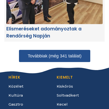
Elismeréseket adományoztak a
Rendőrség Napján
Továbbiak (még 341 találat)
HÍREK
KIEMELT
Közélet
Kiskőrös
Kultúra
Soltvadkert
Gasztro
Kecel