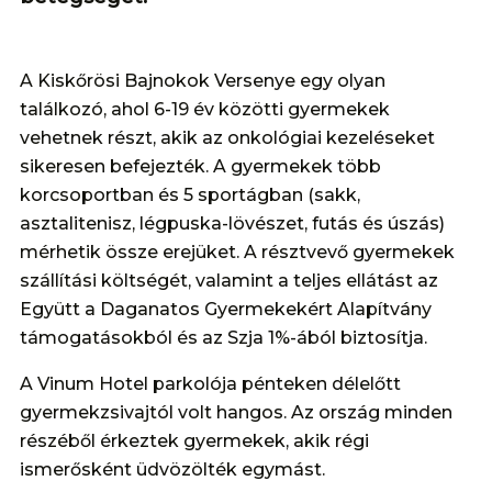
A Kiskőrösi Bajnokok Versenye egy olyan
találkozó, ahol 6-19 év közötti gyermekek
vehetnek részt, akik az onkológiai kezeléseket
sikeresen befejezték. A gyermekek több
korcsoportban és 5 sportágban (sakk,
asztalitenisz, légpuska-lövészet, futás és úszás)
mérhetik össze erejüket. A résztvevő gyermekek
szállítási költségét, valamint a teljes ellátást az
Együtt a Daganatos Gyermekekért Alapítvány
támogatásokból és az Szja 1%-ából biztosítja.
A Vinum Hotel parkolója pénteken délelőtt
gyermekzsivajtól volt hangos. Az ország minden
részéből érkeztek gyermekek, akik régi
ismerősként üdvözölték egymást.