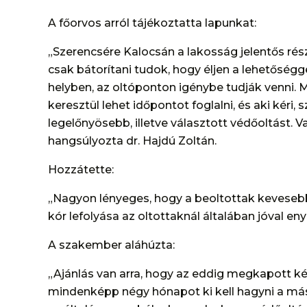
A főorvos arról tájékoztatta lapunkat:
„Szerencsére Kalocsán a lakosság jelentős rés
csak bátorítani tudok, hogy éljen a lehetőségge
helyben, az oltóponton igénybe tudják venni.
keresztül lehet időpontot foglalni, és aki kéri,
legelőnyösebb, illetve választott védőoltást. V
hangsúlyozta dr. Hajdú Zoltán.
Hozzátette:
„Nagyon lényeges, hogy a beoltottak kevesebb
kór lefolyása az oltottaknál általában jóval en
A szakember aláhúzta:
„Ajánlás van arra, hogy az eddig megkapott ké
mindenképp négy hónapot ki kell hagyni a más