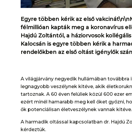
Egyre többen kérik az első vakcinát\n
félmillióan kapták meg a koronavírus ell
Hajdú Zoltántól, a háziorvosok kollégál
Kalocsán is egyre többen kérik a harmadi
rendelőkben az első oltást igénylők szá
A világjárvány negyedik hullámában továbbra i
legnagyobb veszélynek kitéve, akik életkoruk
tartoznak. A 60 éven felüliek közül 600 ezer 
ezért minél hamarabb meg kell őket győzni, hog
ők potenciálisan életveszélynek vannak kitéve.
A harmadik oltással kapcsolatban dr. Hajdú Zo
kérdeztük.