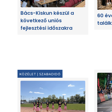
Bács-Kiskun készül a
60 év
következő uniós
talál
fejlesztési időszakra
KÖZÉLET
|
SZABADIDŐ