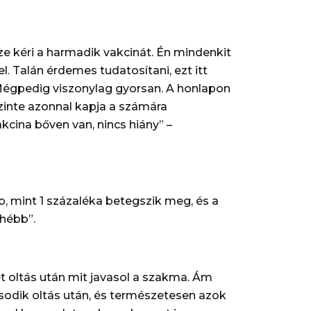
ze kéri a harmadik vakcinát. Én mindenkit
l. Talán érdemes tudatosítani, ezt itt
 Mégpedig viszonylag gyorsan. A honlapon
 szinte azonnal kapja a számára
akcina bőven van, nincs hiány” –
, mint 1 százaléka betegszik meg, és a
yhébb”.
t oltás után mit javasol a szakma. Ám
odik oltás után, és természetesen azok