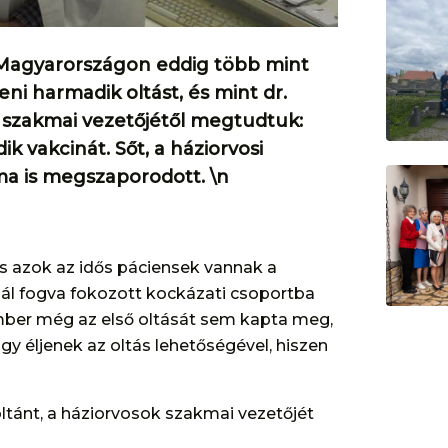
\nMagyarországon eddig több mint
eni harmadik oltást, és mint dr.
is szakmai vezetőjétől megtudtuk:
k vakcinát. Sőt, a háziorvosi
ma is megszaporodott. \n
s azok az idős páciensek vannak a
nál fogva fokozott kockázati csoportba
ember még az első oltását sem kapta meg,
y éljenek az oltás lehetőségével, hiszen
ltánt, a háziorvosok szakmai vezetőjét