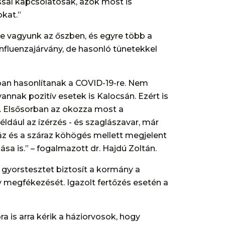
ssal kapcsolatosak, azok most is
okat.”
ne vagyunk az őszben, és egyre több a
nfluenzajárvány, de hasonló tünetekkel
yban hasonlítanak a COVID-19-re. Nem
annak pozitív esetek is Kalocsán. Ezért is
t. Elsősorban az okozza most a
éldául az ízérzés - és szaglászavar, már
 és a száraz köhögés mellett megjelent
ása is.” – fogalmazott dr. Hajdú Zoltán.
 gyorstesztet biztosít a kormány a
y megfékezését. Igazolt fertőzés esetén a
 is arra kérik a háziorvosok, hogy