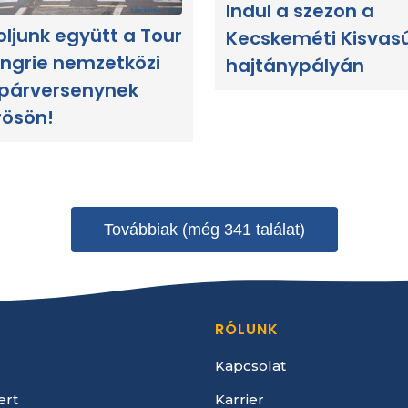
Indul a szezon a
oljunk együtt a Tour
Kecskeméti Kisvas
ngrie nemzetközi
hajtánypályán
párversenynek
rösön!
Továbbiak (még 341 találat)
RÓLUNK
Kapcsolat
ert
Karrier