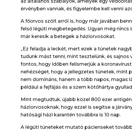
az általános szabályok, amelyek egy védőoltá
érvényben vannak, és figyelembe kell venni az
A főorvos szólt arról is, hogy már javában ben
felső légúti megbetegedés. Ugyan még nincs i
már keresik a betegek a háziorvosokat.
„Ez feladja a leckét, mert ezek a tünetek nag
tudunk mást tenni, mint tesztelünk, és sajnos v
fontos, hogy időben felismerjük a koronavírus
nehézséget, hogy a jellegzetes tünetek, mint p
nem domináns, hanem a több napos, magas láz
például a fejfájás és a szem kötőhártya gyullad
Mint megtudtuk, újabb közel 800 ezer antigén
háziorvosoknak, hogy ezzel is segítse a járván
hatósági házi karantén továbbra is 10 nap.
A légúti tüneteket mutató pácienseket továbbra