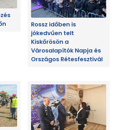
pzés
őn
Rossz időben is
jókedvűen telt
Kiskőrösön a
Városalapítók Napja és
Országos Rétesfesztivál