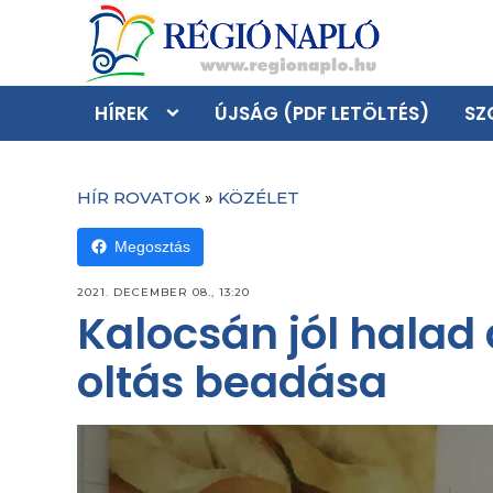
HÍREK
ÚJSÁG (PDF LETÖLTÉS)
SZ
HÍR ROVATOK
»
KÖZÉLET
Megosztás
2021. DECEMBER 08., 13:20
Kalocsán jól halad
oltás beadása