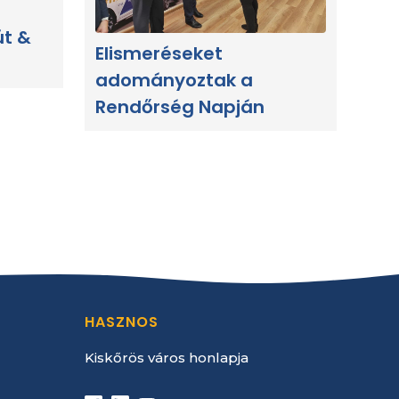
út &
Elismeréseket
adományoztak a
Rendőrség Napján
HASZNOS
Kiskőrös város honlapja