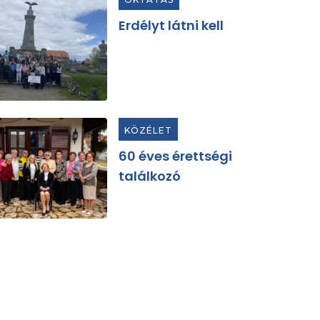
Erdélyt látni kell
KÖZÉLET
60 éves érettségi
találkozó