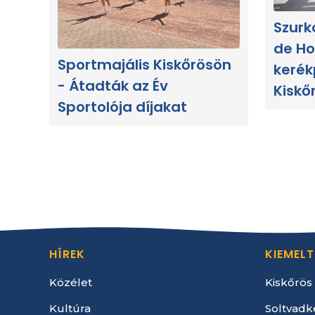
Szurk
de Ho
Sportmajális Kiskőrösön
kerék
- Átadták az Év
Kiskő
Sportolója díjakat
HÍREK
KIEMELT
Közélet
Kiskőrös
Kultúra
Soltvadk