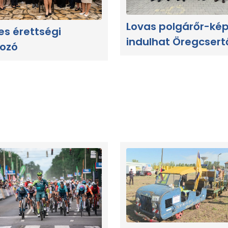
Lovas polgárőr-ké
es érettségi
indulhat Öregcsert
kozó