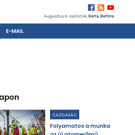
Augusztus 6. csütörtök,
Berta, Bettina
E-MAIL
lapon
GAZDASÁG
Folyamatos a munka
az új atomerőmű