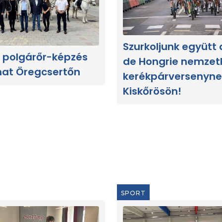
Szurkoljunk együtt 
 polgárőr-képzés
de Hongrie nemzet
hat Öregcsertőn
kerékpárversenyne
Kiskőrösön!
SPORT