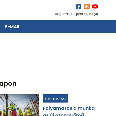
Augusztus 7. péntek,
Ibolya
E-MAIL
lapon
GAZDASÁG
Folyamatos a munka
az új atomerőmű