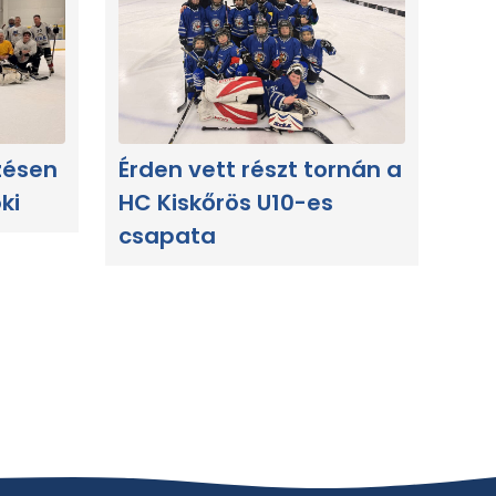
zésen
Érden vett részt tornán a
ki
HC Kiskőrös U10-es
csapata