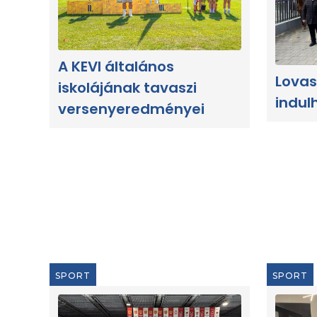
A KEVI általános
Lovas
iskolájának tavaszi
indul
versenyeredményei
SPORT
SPORT