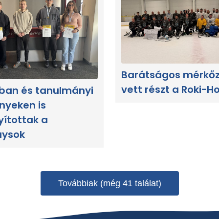
Barátságos mérkő
vett részt a Roki-Ho
ban és tanulmányi
nyeken is
yítottak a
aysok
Továbbiak (még 41 találat)