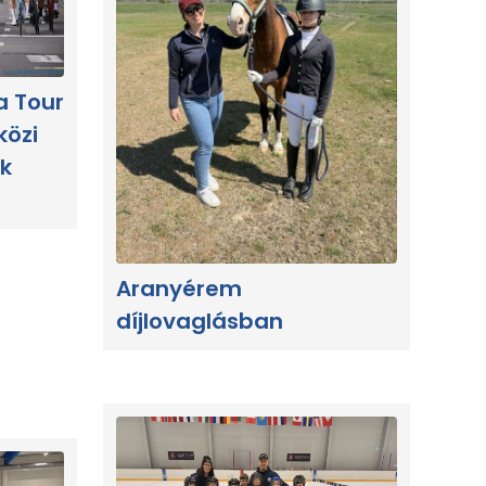
a Tour
közi
k
Aranyérem
díjlovaglásban