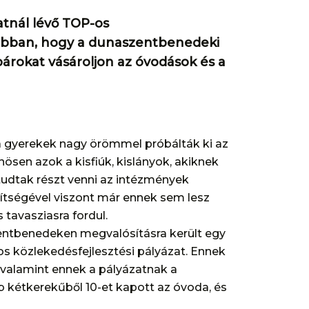
tnál lévő TOP-os
t abban, hogy a dunaszentbenedeki
rokat vásároljon az óvodások és a
a gyerekek nagy örömmel próbálták ki az
ösen azok a kisfiúk, kislányok, akiknek
 tudtak részt venni az intézmények
gítségével viszont már ennek sem lesz
 tavasziasra fordul.
zentbenedeken megvalósításra került egy
s közlekedésfejlesztési pályázat. Ennek
, valamint ennek a pályázatnak a
b kétkerekűből 10-et kapott az óvoda, és