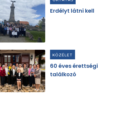
Erdélyt látni kell
KÖZÉLET
60 éves érettségi
találkozó