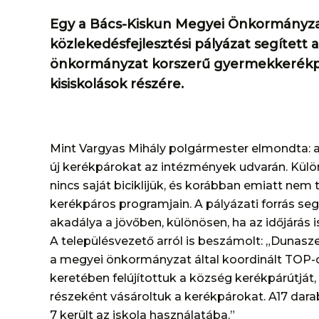
Egy a Bács-Kiskun Megyei Önkormányza
közlekedésfejlesztési pályázat segítet
önkormányzat korszerű gyermekkerékpá
kisiskolások részére.
Mint Vargyas Mihály polgármester elmondta: 
új kerékpárokat az intézmények udvarán. Külön
nincs saját biciklijük, és korábban emiatt nem
kerékpáros programjain. A pályázati forrás se
akadálya a jövőben, különösen, ha az időjárás is
A településvezető arról is beszámolt: „Dunas
a megyei önkormányzat által koordinált TOP-o
keretében felújítottuk a község kerékpárútját
részeként vásároltuk a kerékpárokat. A17 dara
7 került az iskola használatába.”