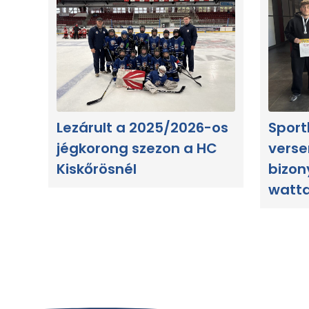
Lezárult a 2025/2026-os
Sport
jégkorong szezon a HC
verse
Kiskőrösnél
bizon
watt