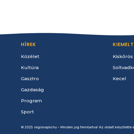
HÍREK
KIEMELT
Közélet
Kiskőrös
Kultúra
Soltvadk
Gasztro
Kecel
Gazdaság
Program
Sport
© 2025. regionaplo.hu – Minden jog fenntartva! Az oldalt készítette é