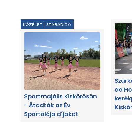
KÖZÉLET
|
SZABADIDŐ
Szurk
de Ho
Sportmajális Kiskőrösön
kerék
- Átadták az Év
Kiskő
Sportolója díjakat