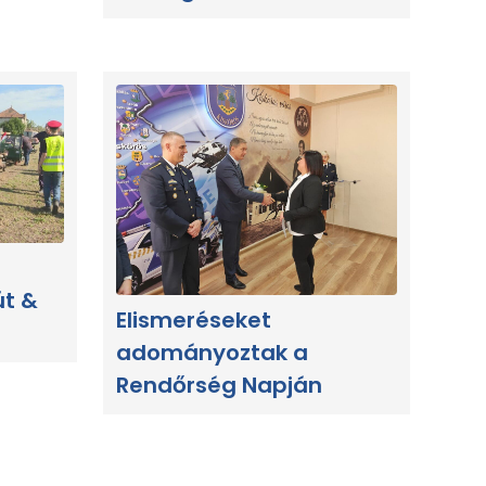
út &
Elismeréseket
adományoztak a
Rendőrség Napján