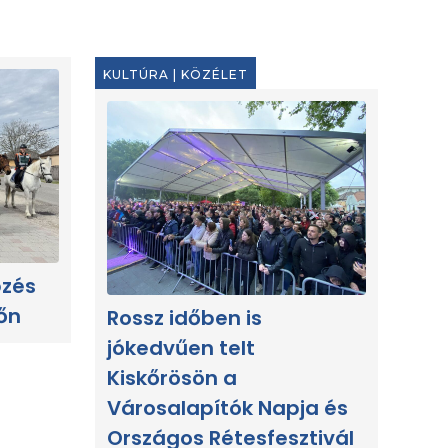
KULTÚRA
|
KÖZÉLET
pzés
őn
Rossz időben is
jókedvűen telt
Kiskőrösön a
Városalapítók Napja és
Országos Rétesfesztivál