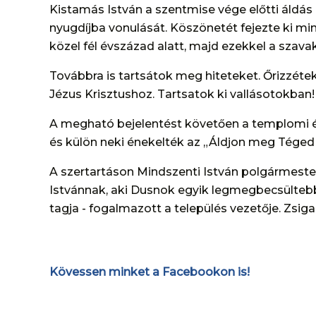
Kistamás István a szentmise vége előtti áldás e
nyugdíjba vonulását. Köszönetét fejezte ki mi
közel fél évszázad alatt, majd ezekkel a szava
Továbbra is tartsátok meg hiteteket. Őrizzét
Jézus Krisztushoz. Tartsatok ki vallásotokban!
A megható bejelentést követően a templomi én
és külön neki énekelték az „Áldjon meg Téged 
A szertartáson Mindszenti István polgármest
Istvánnak, aki Dusnok egyik legmegbecsülteb
tagja - fogalmazott a település vezetője. Zsiga
Kövessen minket a Facebookon is!