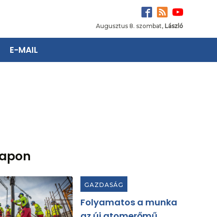
Augusztus 8. szombat,
László
E-MAIL
lapon
GAZDASÁG
Folyamatos a munka
az új atomerőmű