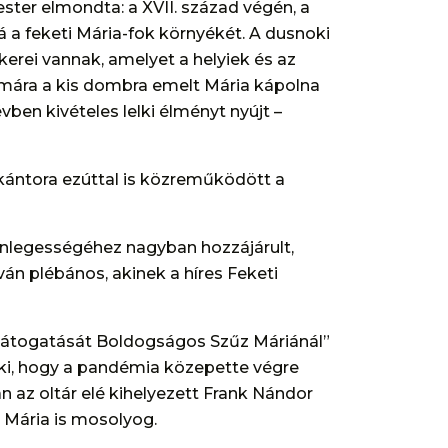
ter elmondta: a XVII. század végén, a
a feketi Mária-fok környékét. A dusnoki
erei vannak, amelyet a helyiek és az
zámára a kis dombra emelt Mária kápolna
évben kivételes lelki élményt nyújt –
kántora ezúttal is közreműködött a
önlegességéhez nagyban hozzájárult,
án plébános, akinek a híres Feketi
 látogatását Boldogságos Szűz Máriánál”
 ki, hogy a pandémia közepette végre
n az oltár elé kihelyezett Frank Nándor
Mária is mosolyog.