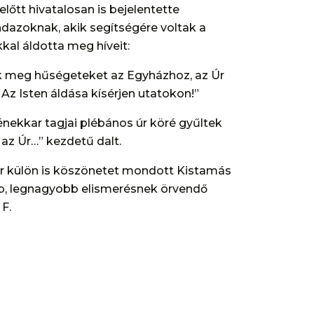
lőtt hivatalosan is bejelentette
ndazoknak, akik segítségére voltak a
kkal áldotta meg híveit:
ek meg hűségeteket az Egyházhoz, az Úr
 Az Isten áldása kísérjen utatokon!”
ekkar tagjai plébános úr köré gyűltek
az Úr…” kezdetű dalt.
er külön is köszönetet mondott Kistamás
b, legnagyobb elismerésnek örvendő
 F.