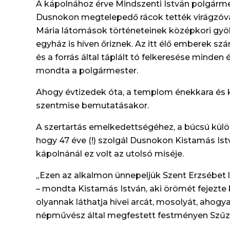
A kápolnához érve Mindszenti István polgármes
Dusnokon megtelepedő rácok tették virágzóvá 
Mária látomások történeteinek középkori gyök
egyház is híven őriznek. Az itt élő emberek s
és a forrás által táplált tó felkeresése minden 
mondta a polgármester.
Ahogy évtizedek óta, a templom énekkara és 
szentmise bemutatásakor.
A szertartás emelkedettségéhez, a búcsú kül
hogy 47 éve (!) szolgál Dusnokon Kistamás Istv
kápolnánál ez volt az utolsó miséje.
„Ezen az alkalmon ünnepeljük Szent Erzsébet
– mondta Kistamás István, aki örömét fejezte
olyannak láthatja hívei arcát, mosolyát, ahogya
népművész által megfestett festményen Szűz 