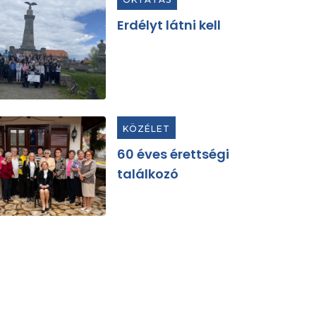
Erdélyt látni kell
KÖZÉLET
60 éves érettségi
találkozó