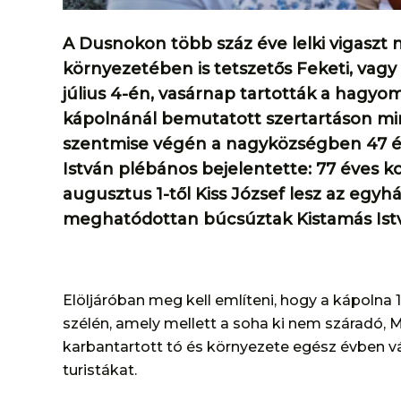
A Dusnokon több száz éve lelki vigaszt n
környezetében is tetszetős Feketi, vag
július 4-én, vasárnap tartották a hagyo
kápolnánál bemutatott szertartáson min
szentmise végén a nagyközségben 47 éve
István plébános bejelentette: 77 éves ko
augusztus 1-től Kiss József lesz az egy
meghatódottan búcsúztak Kistamás Istv
Elöljáróban meg kell említeni, hogy a kápolna 
szélén, amely mellett a soha ki nem száradó, Má
karbantartott tó és környezete egész évben vá
turistákat.