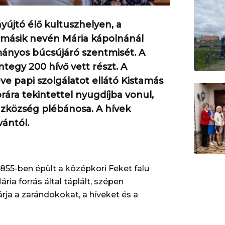
yújtó élő kultuszhelyen, a
y másik nevén Mária kápolnánál
mányos búcsújáró szentmisét. A
tegy 200 hívő vett részt. A
 papi szolgálatot ellátó Kistamás
rára tekintettel nyugdíjba vonul,
házközség plébánosa. A hívek
ántól.
1855-ben épült a középkori Feket falu
ria forrás által táplált, szépen
rja a zarándokokat, a híveket és a