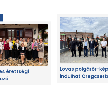
T
Lovas polgárőr-ké
es érettségi
indulhat Öregcsert
kozó