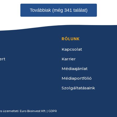
Továbbiak (még 341 találat)
RÓLUNK
Kapcsolat
ert
Karrier
Médiaajánlat
Médiaportfólió
Szolgáltatásaink
s üzemelteti: Euro Bioinvest Kft. |
GDPR