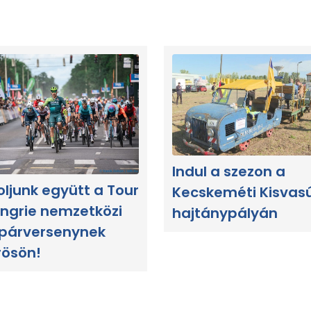
Indul a szezon a
oljunk együtt a Tour
Kecskeméti Kisvas
ngrie nemzetközi
hajtánypályán
párversenynek
rösön!