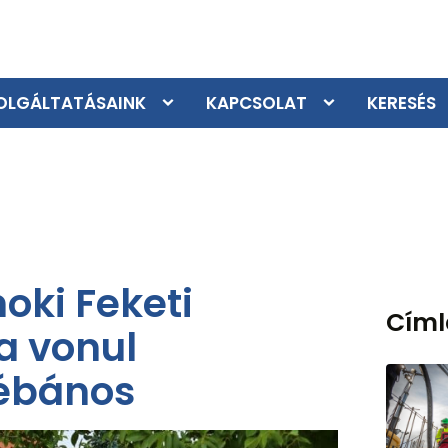
OLGÁLTATÁSAINK
KAPCSOLAT
KERESÉS
oki Feketi
Cím
a vonul
lébános