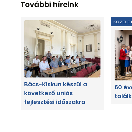
További híreink
KÖZÉLE
Bács-Kiskun készül a
60 év
következő uniós
talál
fejlesztési időszakra