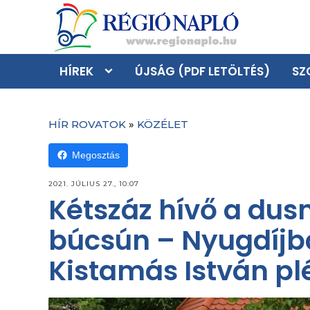
HÍREK
ÚJSÁG (PDF LETÖLTÉS)
SZ
HÍR ROVATOK
»
KÖZÉLET
Megosztás
2021. JÚLIUS 27., 10:07
Kétszáz hívő a dusn
búcsún – Nyugdíjb
Kistamás István p