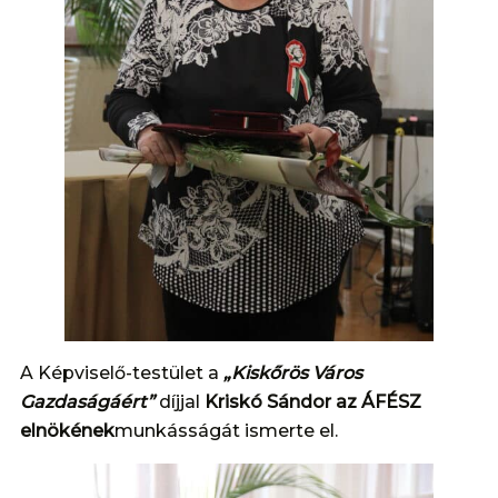
A Képviselő-testület a
„Kiskőrös Város
Gazdaságáért”
díjjal
Kriskó Sándor az ÁFÉSZ
elnökének
munkásságát ismerte el.