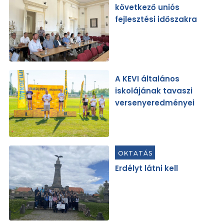
következő uniós
fejlesztési időszakra
A KEVI általános
iskolájának tavaszi
versenyeredményei
OKTATÁS
Erdélyt látni kell