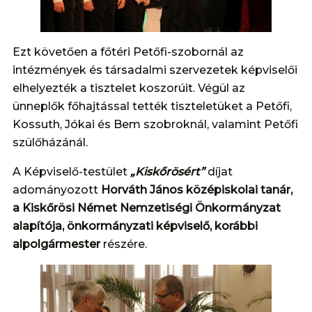
Ezt követően a főtéri Petőfi-szobornál az
intézmények és társadalmi szervezetek képviselői
elhelyezték a tisztelet koszorúit. Végül az
ünneplők főhajtással tették tiszteletüket a Petőfi,
Kossuth, Jókai és Bem szobroknál, valamint Petőfi
szülőházánál.
A Képviselő-testület
„Kiskőrösért”
díjat
adományozott
Horváth János középiskolai tanár,
a Kiskőrösi Német Nemzetiségi Önkormányzat
alapítója, önkormányzati képviselő, korábbi
alpolgármester
részére.