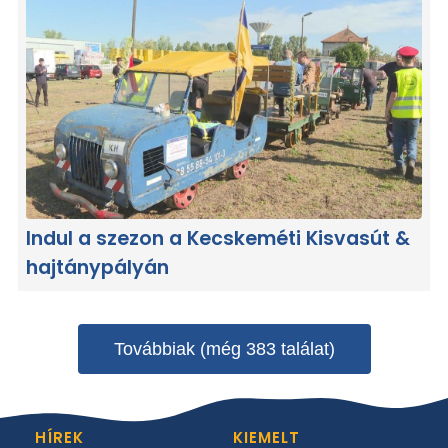
Indul a szezon a Kecskeméti Kisvasút &
hajtánypályán
Továbbiak (még 383 találat)
HÍREK
KIEMELT