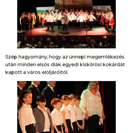
Szép hagyomány, hogy az ünnepi megemlékezés
után minden elsős diák egyedi kiskőrösi kokárdát
kapott a város elöljáróitól.