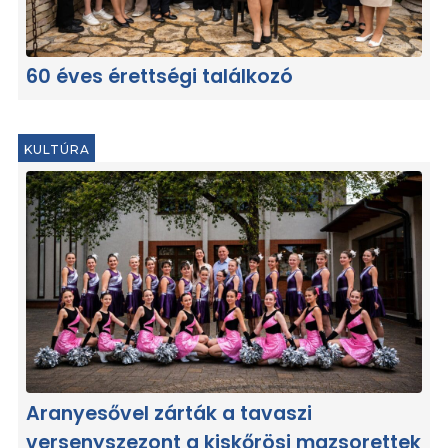
60 éves érettségi találkozó
KULTÚRA
Aranyesővel zárták a tavaszi
versenyszezont a kiskőrösi mazsorettek