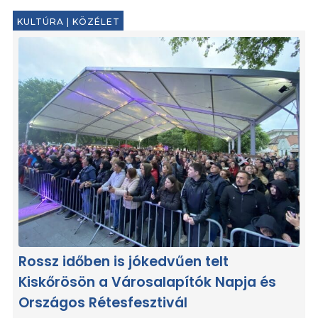
KULTÚRA
|
KÖZÉLET
Rossz időben is jókedvűen telt
Kiskőrösön a Városalapítók Napja és
Országos Rétesfesztivál