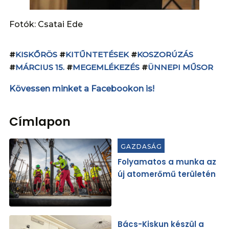
Fotók: Csatai Ede
#
KISKŐRÖS
#
KITŰNTETÉSEK
#
KOSZORÚZÁS
#
MÁRCIUS 15.
#
MEGEMLÉKEZÉS
#
ÜNNEPI MŰSOR
Kövessen minket a Facebookon is!
Címlapon
GAZDASÁG
Folyamatos a munka az
új atomerőmű területén
Bács-Kiskun készül a