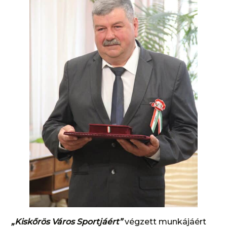
„Kiskőrös Város Sportjáért”
végzett munkájáért