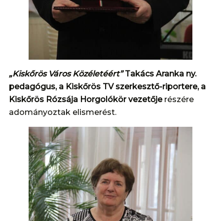
„Kiskőrös Város Közéletéért”
Takács Aranka ny.
pedagógus, a Kiskőrös TV szerkesztő-riportere, a
Kiskőrös Rózsája Horgolókör vezetője
részére
adományoztak elismerést.