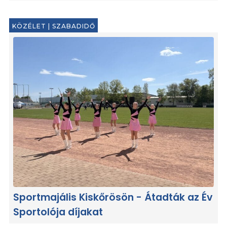
KÖZÉLET
|
SZABADIDŐ
Sportmajális Kiskőrösön - Átadták az Év
Sportolója díjakat