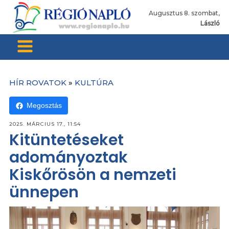
Augusztus 8. szombat,
László
HÍR ROVATOK
»
KULTÚRA
Megosztás
2025. MÁRCIUS 17., 11:54
Kitüntetéseket
adományoztak
Kiskőrösön a nemzeti
ünnepen