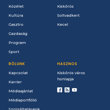
Közélet
Kiskőrös
Kultúra
Soltvadkert
Gasztro
Kecel
Gazdaság
Program
Sport
RÓLUNK
HASZNOS
Kapcsolat
Kiskőrös város
honlapja
Karrier
Médiaajánlat
Médiaportfólió
Szolgáltatásaink