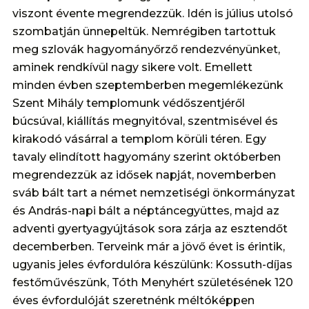
viszont évente megrendezzük. Idén is július utolsó
szombatján ünnepeltük. Nemrégiben tartottuk
meg szlovák hagyományőrző rendezvényünket,
aminek rendkívül nagy sikere volt. Emellett
minden évben szeptemberben megemlékezünk
Szent Mihály templomunk védőszentjéről
búcsúval, kiállítás megnyitóval, szentmisével és
kirakodó vásárral a templom körüli téren. Egy
tavaly elindított hagyomány szerint októberben
megrendezzük az idősek napját, novemberben
sváb bált tart a német nemzetiségi önkormányzat
és András-napi bált a néptáncegyüttes, majd az
adventi gyertyagyújtások sora zárja az esztendőt
decemberben. Terveink már a jövő évet is érintik,
ugyanis jeles évfordulóra készülünk: Kossuth-díjas
festőművészünk, Tóth Menyhért születésének 120
éves évfordulóját szeretnénk méltóképpen