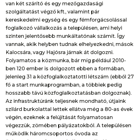
van két szárító és egy mezőgazdasági
szolgáltatást végző kft., valamint pár
kereskedelmi egység és egy fémforgácsolással
foglalkozó vállalkozás a településen, ami helyi
szinten jelentősebb munkáltatónak számít. Így
vannak, akik helyben tudnak elhelyezkedni, mások
Kalocsára, vagy Hajósra járnak át dolgozni.
Folyamatos a közmunka, bár míg például 2010-
ben 120 ember is dolgozott ebben a formában,
jelenleg 31 a közfoglalkoztatotti létszám (ebből 27
fő a start munkaprogramban, a többiek pedig
hosszabb távú közfoglalkoztatásban dolgoznak).
Az infrastruktúránk teljesnek mondható, útjaink
szilárd burkolattal lettek ellátva még a 80-as évek
végén, ezeknek a felújítását folyamatosan
végezzük, zömében pályázatokból. A településen
működik háromcsoportos óvoda az