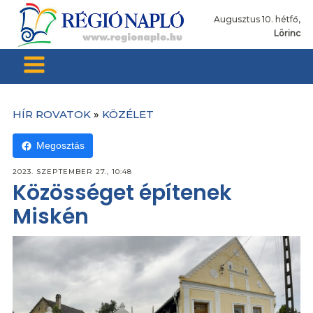
Augusztus 10. hétfő,
Lörinc
HÍR ROVATOK
»
KÖZÉLET
Megosztás
2023. SZEPTEMBER 27., 10:48
Közösséget építenek
Miskén