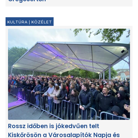
KULTÚRA
|
KÖZÉLET
Rossz időben is jókedvűen telt
Kiskőrösön a Városalapítók Napja és