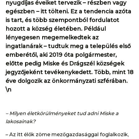
nyugdíjas éveiket tervezik – részben vagy
egészben – itt tölteni. Ez a tendencia azóta
is tart, és több szempontból fordulatot
hozott a község életében. Például
lényegesen megemelkedtek az
ingatlanárak – tudtuk meg a település első
emberétől, aki 2019 óta polgármester,
előtte pedig Miske és Drágszél községek
jegyzőjeként tevékenykedett. Több, mint 18
éve dolgozik az önkormányzati szférában.
\n
– Milyen életkörülményeket tud adni Miske a
lakosainak?
– Az itt élők zöme mezőgazdasággal foglalkozik,