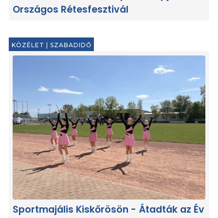
Országos Rétesfesztivál
KÖZÉLET
|
SZABADIDŐ
Sportmajális Kiskőrösön - Átadták az Év