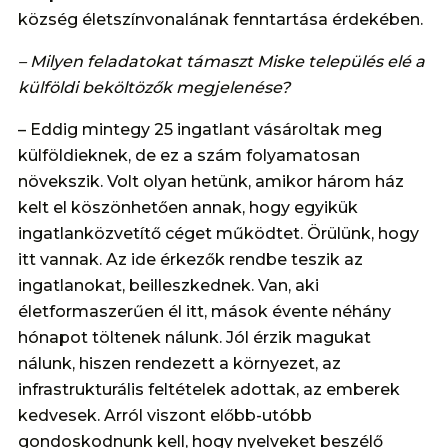
község életszínvonalának fenntartása érdekében.
– Milyen feladatokat támaszt Miske település elé a
külföldi beköltözők megjelenése?
– Eddig mintegy 25 ingatlant vásároltak meg
külföldieknek, de ez a szám folyamatosan
növekszik. Volt olyan hetünk, amikor három ház
kelt el köszönhetően annak, hogy egyikük
ingatlanközvetítő céget működtet. Örülünk, hogy
itt vannak. Az ide érkezők rendbe teszik az
ingatlanokat, beilleszkednek. Van, aki
életformaszerűen él itt, mások évente néhány
hónapot töltenek nálunk. Jól érzik magukat
nálunk, hiszen rendezett a környezet, az
infrastrukturális feltételek adottak, az emberek
kedvesek. Arról viszont előbb-utóbb
gondoskodnunk kell, hogy nyelveket beszélő