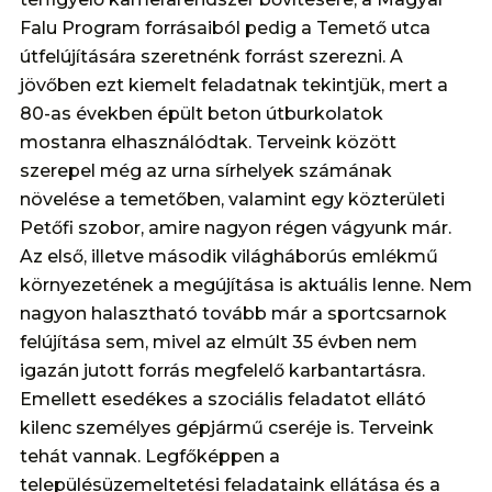
Falu Program forrásaiból pedig a Temető utca
útfelújítására szeretnénk forrást szerezni. A
jövőben ezt kiemelt feladatnak tekintjük, mert a
80-as években épült beton útburkolatok
mostanra elhasználódtak. Terveink között
szerepel még az urna sírhelyek számának
növelése a temetőben, valamint egy közterületi
Petőfi szobor, amire nagyon régen vágyunk már.
Az első, illetve második világháborús emlékmű
környezetének a megújítása is aktuális lenne. Nem
nagyon halasztható tovább már a sportcsarnok
felújítása sem, mivel az elmúlt 35 évben nem
igazán jutott forrás megfelelő karbantartásra.
Emellett esedékes a szociális feladatot ellátó
kilenc személyes gépjármű cseréje is. Terveink
tehát vannak. Legfőképpen a
településüzemeltetési feladataink ellátása és a