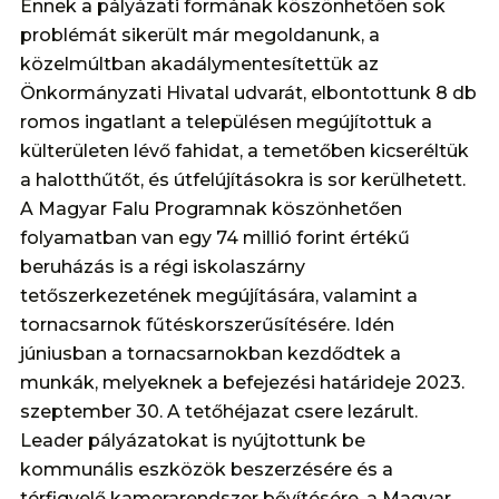
Ennek a pályázati formának köszönhetően sok
problémát sikerült már megoldanunk, a
közelmúltban akadálymentesítettük az
Önkormányzati Hivatal udvarát, elbontottunk 8 db
romos ingatlant a településen megújítottuk a
külterületen lévő fahidat, a temetőben kicseréltük
a halotthűtőt, és útfelújításokra is sor kerülhetett.
A Magyar Falu Programnak köszönhetően
folyamatban van egy 74 millió forint értékű
beruházás is a régi iskolaszárny
tetőszerkezetének megújítására, valamint a
tornacsarnok fűtéskorszerűsítésére. Idén
júniusban a tornacsarnokban kezdődtek a
munkák, melyeknek a befejezési határideje 2023.
szeptember 30. A tetőhéjazat csere lezárult.
Leader pályázatokat is nyújtottunk be
kommunális eszközök beszerzésére és a
térfigyelő kamerarendszer bővítésére, a Magyar