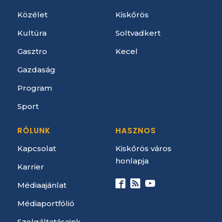
Közélet
Kiskőrös
Kultúra
Soltvadkert
Gasztro
Kecel
Gazdaság
Program
Sport
RÓLUNK
HASZNOS
Kapcsolat
Kiskőrös város
honlapja
Karrier
Médiaajánlat
Médiaportfólió
Szolgáltatásaink