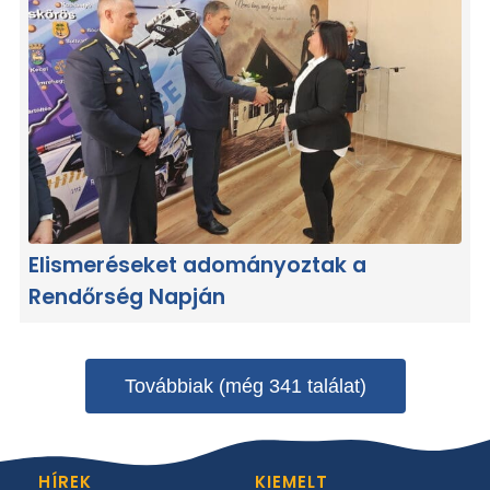
Elismeréseket adományoztak a
Rendőrség Napján
Továbbiak (még 341 találat)
HÍREK
KIEMELT