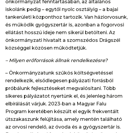
önkormányzat fenntartásában, az általános
iskolánk pedig – egytől nyolc osztályig – a bajai
tankerületi központhoz tartozik. Van háziorvosunk,
és működik gyógyszertár is, azonban a fogorvosi
ellátást hosszú ideje nem sikerül betölteni. Az
önkormányzati hivatalt a szomszédos Drágszél
községgel közösen működtetjük.
– Milyen erőforrások állnak rendelkezésre?
– Önkormányzatunk szűkös költségvetéssel
rendelkezik, elsődlegesen pályázati forrásból
próbálunk fejlesztéseket megvalósítani. Több
sikeres pályázatot nyertünk el, és jelenleg három
elbírálását várjuk. 2023-ban a Magyar Falu
Program keretében készült el egyik frekventált
útszakaszunk felújítása, amely mentén található
az orvosi rendelő, az óvoda és a gyógyszertár is.