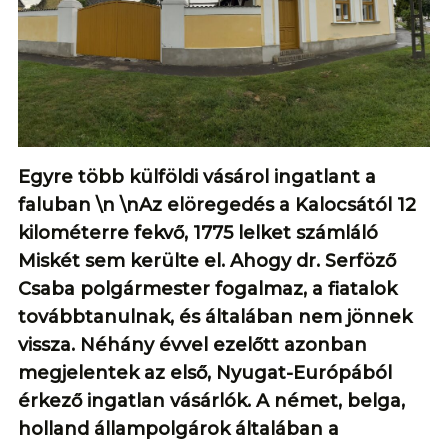
Egyre több külföldi vásárol ingatlant a
faluban \n \nAz elöregedés a Kalocsától 12
kilométerre fekvő, 1775 lelket számláló
Miskét sem kerülte el. Ahogy dr. Serföző
Csaba polgármester fogalmaz, a fiatalok
továbbtanulnak, és általában nem jönnek
vissza. Néhány évvel ezelőtt azonban
megjelentek az első, Nyugat-Európából
érkező ingatlan vásárlók. A német, belga,
holland állampolgárok általában a