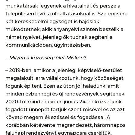
munkatársak legyenek a hivatalnál, és persze a
településen lévő szolgáltatásoknál is. Szerencsére
két kereskedelmi egységet is hajósiak
működtetnek, akik anyanyelvi szinten beszélik a
német nyelvet, jelenleg ők tudnak segíteni a
kommunikációban, ügyintézésben.
– Milyen a közösségi élet Miskén?
– 2019-ben, amikor a jelenlegi képviselő-testület
megalakult, arra vállalkoztunk, hogy közösséget
fogunk építeni. Ezen az úton jól haladunk, amit
minden évben régi és új rendezvények segítenek.
2020-tól minden évben június 24-én községünk
fogadott ünnepét tartjuk szent misével és az azt
követő megemlékezéssel és fogadással. A
korábban kétévente megrendezett, háromnapos
falunapi rendezvényt egynaposra cseréltük,