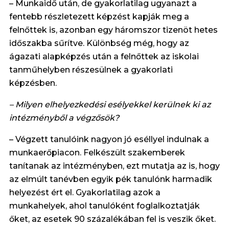
– Munkaidő után, de gyakorlatilag ugyanazt a
fentebb részletezett képzést kapják meg a
felnőttek is, azonban egy háromszor tizenöt hetes
időszakba sűrítve. Különbség még, hogy az
ágazati alapképzés után a felnőttek az iskolai
tanműhelyben részesülnek a gyakorlati
képzésben.
– Milyen elhelyezkedési esélyekkel kerülnek ki az
intézményből a végzősök?
– Végzett tanulóink nagyon jó eséllyel indulnak a
munkaerőpiacon. Felkészült szakemberek
tanítanak az intézményben, ezt mutatja az is, hogy
az elmúlt tanévben egyik pék tanulónk harmadik
helyezést ért el. Gyakorlatilag azok a
munkahelyek, ahol tanulóként foglalkoztatják
őket, az esetek 90 százalékában fel is veszik őket.