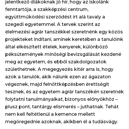
jelentkező diákoknak jó hír, hogy az iskolánk
fenntartója, a szakképzési centrum,
együttműködési szerződést írt alá tavaly a
szegedi egyetemmel. A tervek szerint az
élelmezési agrár tanszékkel szeretnénk egy közös
projekteket indítani, aminek keretében a tanulóink
által elkészített ételek, kenyerek, különböző
péksütemények minőségi bevizsgálását kezdené
meg az egyetem, és ebből szakdolgozatok
születhetnek. A megegyezés kitér arra is, hogy
azok a tanulók, akik nálunk ezen az ágazaton
végeznek, majd felnőttképzésben érettségit
tesznek, és az egyetem agrár tanszékén szeretnék
folytatni tanulmányaikat, bizonyos előnyökhöz –
plusz pont, tantárgy elismerés – juthatnak. Tehát
nem kell feltétlenül a kemence mellett
megöregednie azoknak, akikben él a tudásvágy.