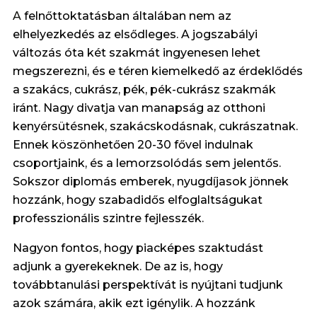
A
felnőttoktatásban általában nem az
elhelyezkedés az elsődleges. A jogszabályi
változás óta két szakmát ingyenesen lehet
megszerezni, és e téren kiemelkedő az érdeklődés
a szakács, cukrász, pék, pék-cukrász szakmák
iránt. Nagy divatja van manapság az otthoni
kenyérsütésnek, szakácskodásnak, cukrászatnak.
Ennek köszönhetően 20-30 fővel indulnak
csoportjaink, és a lemorzsolódás sem jelentős.
Sokszor diplomás emberek, nyugdíjasok jönnek
hozzánk, hogy szabadidős elfoglaltságukat
professzionális szintre fejlesszék.
Nagyon fontos, hogy piacképes szaktudást
adjunk a gyerekeknek. De az is, hogy
továbbtanulási perspektívát is nyújtani tudjunk
azok számára, akik ezt igénylik. A hozzánk