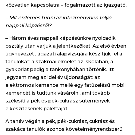
közvetlen kapcsolatra – fogalmazott az igazgató.
– Mit érdemes tudni az intézményben folyó
nappali képzésről?
– Három éves nappali képzésünkre nyolcadik
osztály után várjuk a jelentkezőket. Az első évben
úgynevezett ágazati alapvizsgára készítjük fel a
tanulókat: a szakmai elmélet az iskolában, a
gyakorlat pedig a tankonyhában történik. Itt
jegyzem meg az idei év újdonságát: az
elektromos kemence mellé egy fatüzelésű mobil
kemencét is tudtunk vásárolni, ami tovább
szélesíti a pék és pék-cukrász sütemények
elkészítésének palettáját.
A tanév végén a pék, pék-cukrász, cukrász és
szakács tanulók azonos követelményrendszerű