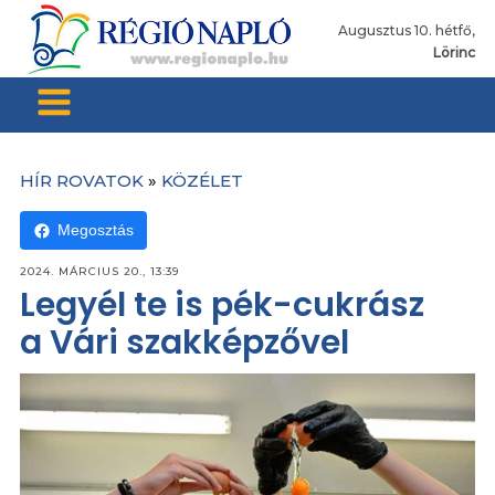
Augusztus 10. hétfő,
Lörinc
HÍR ROVATOK
»
KÖZÉLET
Megosztás
2024. MÁRCIUS 20., 13:39
Legyél te is pék-cukrász
a Vári szakképzővel