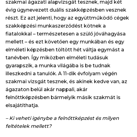
szakmai ágazati alapvizsgát tesznek, majd két
évig úgynevezett duális szakképzésben vesznek
részt. Ez azt jelenti, hogy az együttműködő cégek
szakképzési munkaszerződést kötnek a
fiatalokkal – természetesen a szülő jóváhagyása
mellett – és ezt követően egy munkában és egy
elméleti képzésben töltött hét váltja egymást a
tanévben. Így miközben elméleti tudásuk
gyarapszik, a munka világába is be tudnak
illeszkedni a tanulók. A 11-dik évfolyam végén
szakmai vizsgát tesznek, és akinek kedve van, az
ágazaton belül akár nappali, akár
felnőttképzésben bármelyik másik szakmát is
elsajátíthatja.
– Ki veheti igénybe a felnőttképzést és milyen
feltételek mellett?