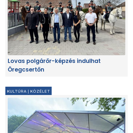
Lovas polgárőr-képzés indulhat
Öregcsertőn
KULTÚRA
|
KÖZÉLET