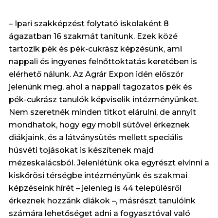
–
Ipari szakképzést folytató iskolaként 8
ágazatban 16 szakmát tanítunk. Ezek közé
tartozik pék és pék-cukrász képzésünk, ami
nappali és ingyenes felnőttoktatás keretében is
elérhető nálunk. Az Agrár Expon idén először
jelenünk meg, ahol a nappali tagozatos pék és
pék-cukrász tanulók képviselik intézményünket.
Nem szeretnék minden titkot elárulni, de annyit
mondhatok, hogy egy mobil sütővel érkeznek
diákjaink, és a látványsütés mellett speciális
húsvéti tojásokat is készítenek majd
mézeskalácsból. Jelenlétünk oka egyrészt elvinni a
kiskőrösi térségbe intézményünk és szakmai
képzéseink hírét – jelenleg is 44 településről
érkeznek hozzánk diákok –, másrészt tanulóink
számára lehetőséget adni a fogyasztóval való