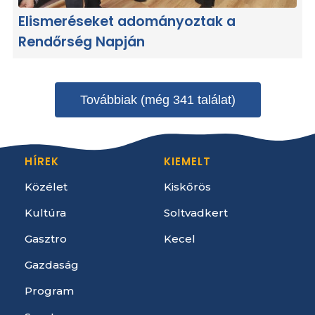
Elismeréseket adományoztak a
Rendőrség Napján
Továbbiak (még 341 találat)
HÍREK
KIEMELT
Közélet
Kiskőrös
Kultúra
Soltvadkert
Gasztro
Kecel
Gazdaság
Program