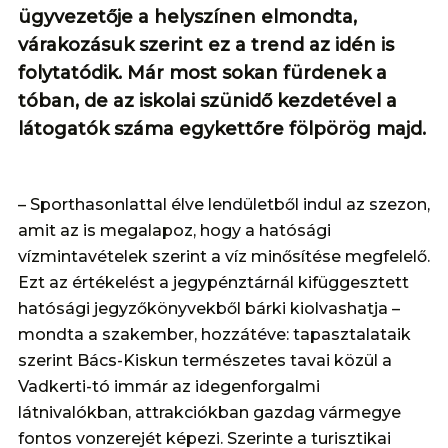
ügyvezetője a helyszínen elmondta,
várakozásuk szerint ez a trend az idén is
folytatódik. Már most sokan fürdenek a
tóban, de az iskolai szünidő kezdetével a
látogatók száma egykettőre fölpörög majd.
– Sporthasonlattal élve lendületből indul az szezon,
amit az is megalapoz, hogy a hatósági
vízmintavételek szerint a víz minősítése megfelelő.
Ezt az értékelést a jegypénztárnál kifüggesztett
hatósági jegyzőkönyvekből bárki kiolvashatja –
mondta a szakember, hozzátéve: tapasztalataik
szerint Bács-Kiskun természetes tavai közül a
Vadkerti-tó immár az idegenforgalmi
látnivalókban, attrakciókban gazdag vármegye
fontos vonzerejét képezi. Szerinte a turisztikai