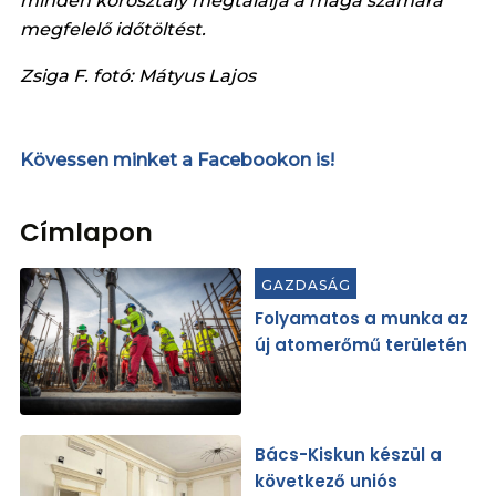
minden korosztály megtalálja a maga számára
megfelelő időtöltést.
Zsiga F. fotó: Mátyus Lajos
Kövessen minket a Facebookon is!
Címlapon
GAZDASÁG
Folyamatos a munka az
új atomerőmű területén
Bács-Kiskun készül a
következő uniós