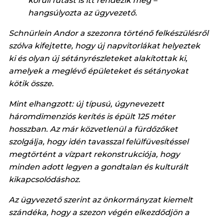
körüli futást is itt rendezik meg –
hangsúlyozta az ügyvezető.
Schnürlein Andor a szezonra történő felkészülésről
szólva kifejtette, hogy új napvitorlákat helyeztek
ki és olyan új sétányrészleteket alakítottak ki,
amelyek a meglévő épületeket és sétányokat
kötik össze.
Mint elhangzott: új típusú, úgynevezett
háromdimenziós kerítés is épült 125 méter
hosszban. Az már közvetlenül a fürdőzőket
szolgálja, hogy idén tavasszal felülfüvesítéssel
megtörtént a vízpart rekonstrukciója, hogy
minden adott legyen a gondtalan és kulturált
kikapcsolódáshoz.
Az ügyvezető szerint az önkormányzat kiemelt
szándéka, hogy a szezon végén elkezdődjön a