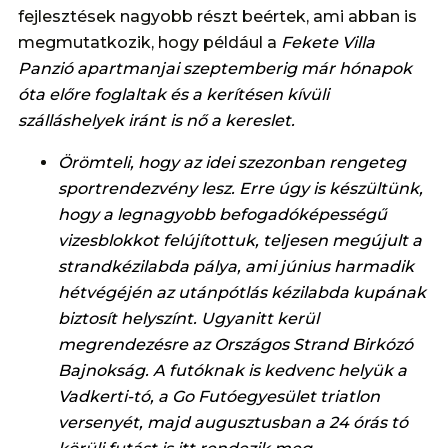
fejlesztések nagyobb részt beértek, ami abban is
megmutatkozik, hogy például a
Fekete Villa
Panzió apartmanjai szeptemberig már hónapok
óta előre foglaltak és a kerítésen kívüli
szálláshelyek iránt is nő a kereslet.
Örömteli, hogy az idei szezonban rengeteg
sportrendezvény lesz. Erre úgy is készültünk,
hogy a legnagyobb befogadóképességű
vizesblokkot felújítottuk, teljesen megújult a
strandkézilabda pálya, ami június harmadik
hétvégéjén az utánpótlás kézilabda kupának
biztosít helyszínt. Ugyanitt kerül
megrendezésre az Országos Strand Birkózó
Bajnokság. A futóknak is kedvenc helyük a
Vadkerti-tó, a Go Futóegyesület triatlon
versenyét, majd augusztusban a 24 órás tó