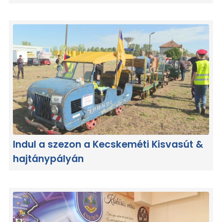
Indul a szezon a Kecskeméti Kisvasút &
hajtánypályán