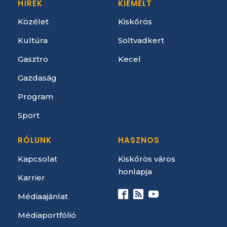
HÍREK
KIEMELT
Közélet
Kiskőrös
Kultúra
Soltvadkert
Gasztro
Kecel
Gazdaság
Program
Sport
RÓLUNK
HASZNOS
Kapcsolat
Kiskőrös város
honlapja
Karrier
Médiaajánlat
Médiaportfólió