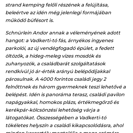
strand kemping felőli részének a felújítása,
beleértve az idén még jelenlegi formájában
működő büfésort is.
Schnürlein Andor annak a véleményének adott
hangot: a Vadkerti-tó fás, árnyékos ingyenes
parkolói, az új vendégfogadó épület, a fedett
öltözők, a hideg-meleg vizes mosdók és
zuhanyozók, a családbarát szolgáltatások
rendkívül jó ár-érték arányú belépődíjakkal
párosulnak. A 4000 forintos családi jegy 2
felnőttnek és három gyermeknek teszi lehetővé a
belépést. Idén is panoráma terasz, családi pavilon
napágyakkal, homokos plázs, értékmegőrző és
kerékpár-kölcsönzési lehetőség várja a
látogatókat. Összességében a Vadkerti-tó
tökéletes helyszín a családi kikapcsolódásra, ahol