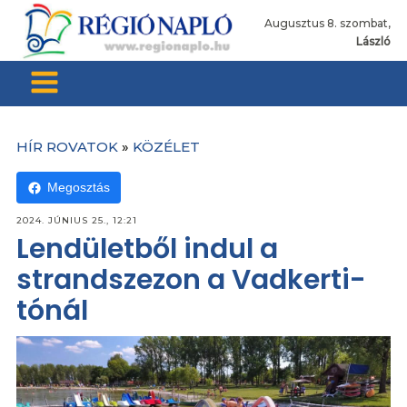
Augusztus 8. szombat,
László
HÍR ROVATOK
»
KÖZÉLET
Megosztás
2024. JÚNIUS 25., 12:21
Lendületből indul a
strandszezon a Vadkerti-
tónál