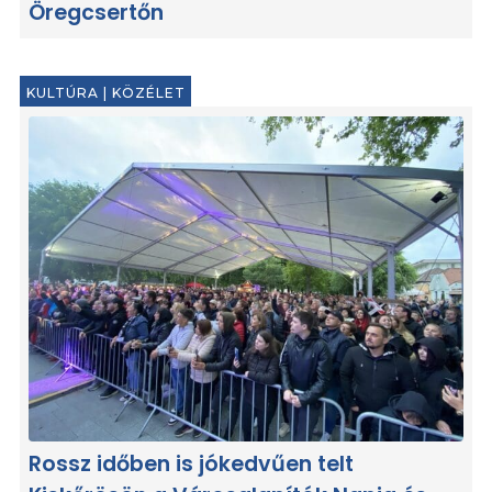
Öregcsertőn
KULTÚRA
|
KÖZÉLET
Rossz időben is jókedvűen telt