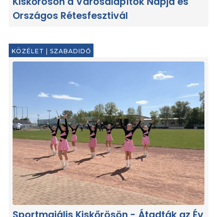
Kiskőrösön a Városalapítók Napja és
Országos Rétesfesztivál
KÖZÉLET
|
SZABADIDŐ
Sportmajális Kiskőrösön - Átadták az Év