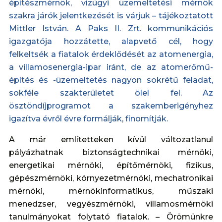
építészmérnök, vízügyi üzemeltetési mérnök
szakra járók jelentkezését is várjuk – tájékoztatott
Mittler István. A Paks II. Zrt. kommunikációs
igazgatója hozzátette, alapvető cél, hogy
felkeltsék a fiatalok érdeklődését az atomenergia,
a villamosenergia-ipar iránt, de az atomerőmű-
építés és -üzemeltetés nagyon sokrétű feladat,
sokféle szakterületet ölel fel. Az
ösztöndíjprogramot a szakemberigényhez
igazítva évről évre formálják, finomítják.
A már említetteken kívül változatlanul
pályázhatnak biztonságtechnikai mérnöki,
energetikai mérnöki, építőmérnöki, fizikus,
gépészmérnöki, környezetmérnöki, mechatronikai
mérnöki, mérnökinformatikus, műszaki
menedzser, vegyészmérnöki, villamosmérnöki
tanulmányokat folytató fiatalok. – Örömünkre