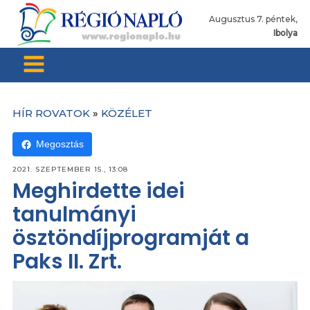
Augusztus 7. péntek,
Ibolya
HÍR ROVATOK
»
KÖZÉLET
Megosztás
2021. SZEPTEMBER 15., 13:08
Meghirdette idei
tanulmányi
ösztöndíjprogramját a
Paks II. Zrt.