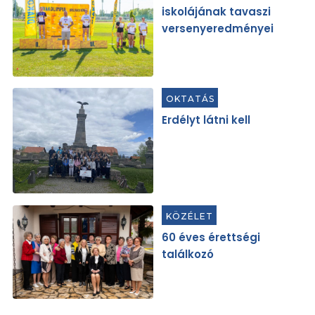
iskolájának tavaszi
versenyeredményei
OKTATÁS
Erdélyt látni kell
KÖZÉLET
60 éves érettségi
találkozó