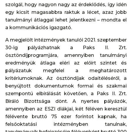
szolgál, hogy nagyon nagy az érdeklődés, így idén
egy kicsit magasabbra raktuk a lécet, azaz jobb
tanulmányi átlaggal lehet jelentkezni – mondta el
a kommunikációs igazgató.
A megjelölt intézmények tanulói 2021. szeptember
30-ig pályázhatnak a Paks II. Zrt.
ösztöndíjprogramjára, amennyiben tanulmányi
eredményük átlaga eléri az előírt szintet és
pályázatuk megfelel a meghatározott
kritériumoknak. Az ösztöndíjak odaítéléséről, a
benyújtott dokumentumok formai és szakmai
szempontú elbírálását követően, a Paks II. Zrt.
Bíráló Bizottsága dönt. A nyertes pályázók,
amennyiben az ESZI diákjai, két féléven keresztül
félévente bruttó 75 ezer forintot kapnak, ha
felsőoktatási intézményben tanulnak,
tanulmányaik befejezéséig félévenként bruttó 300