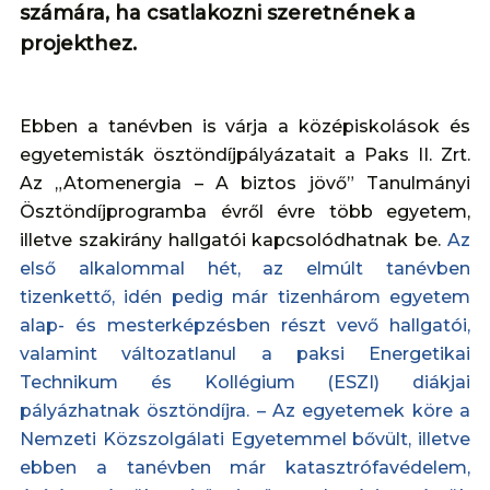
számára, ha csatlakozni szeretnének a
projekthez.
Ebben a tanévben is várja a középiskolások és
egyetemisták ösztöndíjpályázatait a Paks II. Zrt.
Az „Atomenergia – A biztos jövő” Tanulmányi
Ösztöndíjprogramba évről évre több egyetem,
illetve szakirány hallgatói kapcsolódhatnak be.
Az
első alkalommal hét, az elmúlt tanévben
tizenkettő, idén pedig már tizenhárom egyetem
alap- és mesterképzésben részt vevő hallgatói,
valamint változatlanul a paksi Energetikai
Technikum és Kollégium (ESZI) diákjai
pályázhatnak ösztöndíjra. – Az egyetemek köre a
Nemzeti Közszolgálati Egyetemmel bővült, illetve
ebben a tanévben már katasztrófavédelem,