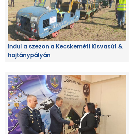
Indul a szezon a Kecskeméti Kisvasút &
hajtánypályán