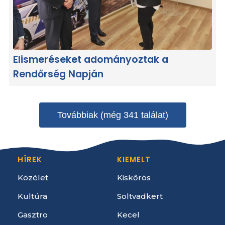
Elismeréseket adományoztak a
Rendőrség Napján
Továbbiak (még 341 találat)
HÍREK
KIEMELT
Közélet
Kiskőrös
Kultúra
Soltvadkert
Gasztro
Kecel