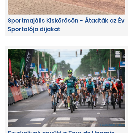
Sportmajális Kiskőrösön - Átadták az Év
Sportolója díjakat
Szurkoljunk együtt a Tour de Hongrie