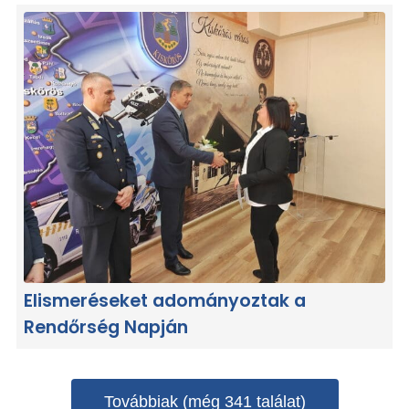
Elismeréseket adományoztak a
Rendőrség Napján
Továbbiak (még 341 találat)