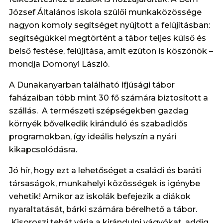
József Általános iskola szülői munkaközössége
nagyon komoly segítséget nyújtott a felújításban:
segítségükkel megtörtént a tábor teljes külső és
belső festése, felújítása, amit ezúton is köszönök –
mondja Domonyi László.
A Dunakanyarban található ifjúsági tábor
faházaiban több mint 30 fő számára biztosított a
szállás. A természeti szépségekben gazdag
környék bővelkedik kiránduló és szabadidős
programokban, így ideális helyszín a nyári
kikapcsolódásra.
Jó hír, hogy ezt a lehetőséget a családi és baráti
társaságok, munkahelyi közösségek is igénybe
vehetik! Amikor az iskolák befejezik a diákok
nyaraltatását, bárki számára bérelhető a tábor.
Kisoroszi tehát várja a kirándulni vágyókat, addig