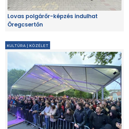
Lovas polgárőr-képzés indulhat
Öregcsertőn
KULTÚRA
|
KÖZÉLET