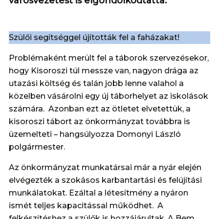
városvezetést is elgondolkodtatta.
Szülői segítséggel újították fel a faházakat!
Problémaként merült fel a táborok szervezésekor,
hogy Kisoroszi túl messze van, nagyon drága az
utazási költség és talán jobb lenne valahol a
közelben vásárolni egy új táborhelyet az iskolások
számára. Azonban ezt az ötletet elvetettük, a
kisoroszi tábort az önkormányzat továbbra is
üzemelteti – hangsúlyozza Domonyi László
polgármester.
Az önkormányzat munkatársai már a nyár elején
elvégezték a szokásos karbantartási és felújítási
munkálatokat. Ezáltal a létesítmény a nyáron
ismét teljes kapacitással működhet. A
felkészítéshez a szülők is hozzájárultak. A Bem