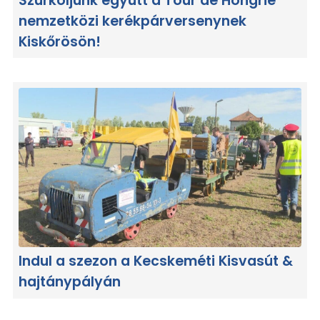
nemzetközi kerékpárversenynek
Kiskőrösön!
Indul a szezon a Kecskeméti Kisvasút &
hajtánypályán