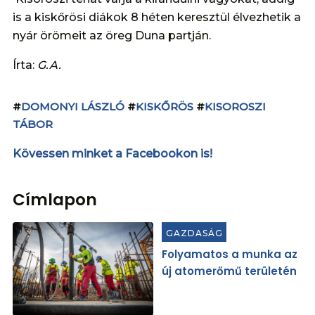
is a kiskőrösi diákok 8 héten keresztül élvezhetik a
nyár örömeit az öreg Duna partján.
Írta:
G.A.
#
DOMONYI LÁSZLÓ
#
KISKŐRÖS
#
KISOROSZI
TÁBOR
Kövessen minket a Facebookon is!
Címlapon
GAZDASÁG
Folyamatos a munka az
új atomerőmű területén