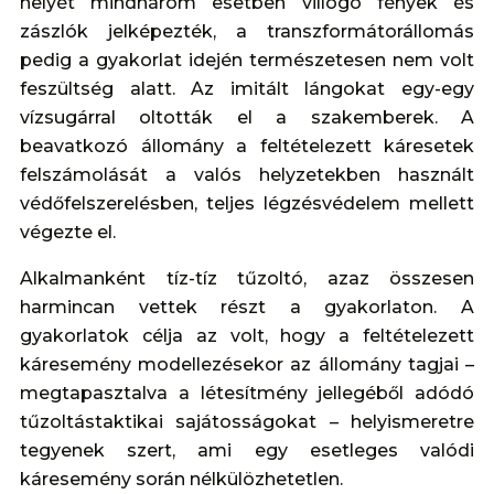
helyét mindhárom esetben villogó fények és
zászlók jelképezték, a transzformátorállomás
pedig a gyakorlat idején természetesen nem volt
feszültség alatt. Az imitált lángokat egy-egy
vízsugárral oltották el a szakemberek. A
beavatkozó állomány a feltételezett káresetek
felszámolását a valós helyzetekben használt
védőfelszerelésben, teljes légzésvédelem mellett
végezte el.
Alkalmanként tíz-tíz tűzoltó, azaz összesen
harmincan vettek részt a gyakorlaton. A
gyakorlatok célja az volt, hogy a feltételezett
káresemény modellezésekor az állomány tagjai –
megtapasztalva a létesítmény jellegéből adódó
tűzoltástaktikai sajátosságokat – helyismeretre
tegyenek szert, ami egy esetleges valódi
káresemény során nélkülözhetetlen.