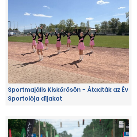
Sportmajális Kiskőrösön - Átadták az Év
Sportolója díjakat