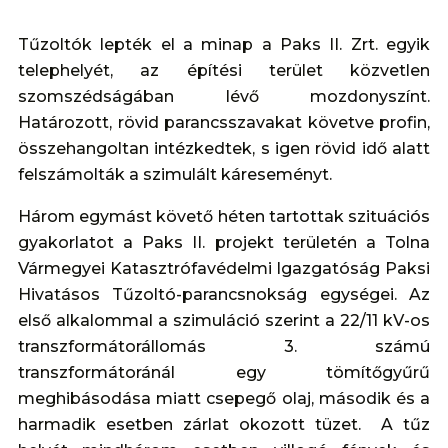
Tűzoltók lepték el a minap a Paks II. Zrt. egyik
telephelyét, az építési terület közvetlen
szomszédságában lévő mozdonyszínt.
Határozott, rövid parancsszavakat követve profin,
összehangoltan intézkedtek, s igen rövid idő alatt
felszámolták a szimulált káreseményt.
Három egymást követő héten tartottak szituációs
gyakorlatot a Paks II. projekt területén a Tolna
Vármegyei Katasztrófavédelmi Igazgatóság Paksi
Hivatásos Tűzoltó-parancsnokság egységei. Az
első alkalommal a szimuláció szerint a 22/11 kV-os
transzformátorállomás 3. számú
transzformátoránál egy tömítőgyűrű
meghibásodása miatt csepegő olaj, második és a
harmadik esetben zárlat okozott tüzet. A tűz