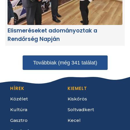
Elismeréseket adományoztak a
Rendőrség Napján
Továbbiak (még 341 találat)
HÍREK
KIEMELT
Közélet
Kiskőrös
Kultúra
Soltvadkert
Gasztro
Kecel