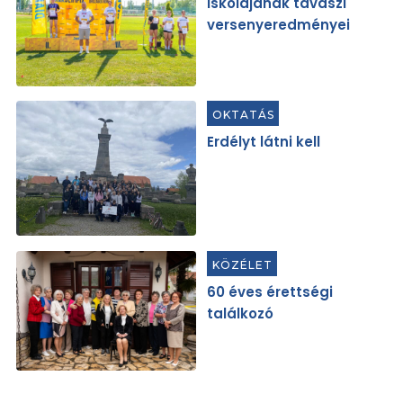
iskolájának tavaszi
versenyeredményei
OKTATÁS
Erdélyt látni kell
KÖZÉLET
60 éves érettségi
találkozó