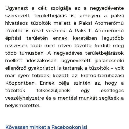
Ugyanezt a célt szolgálja az a negyedévente
szervezett területbejárás is, amelyen a paksi
hivatásos tűzoltók mellett a Paksi Atomerőmű
tűzoltói is részt vesznek. A Paks II. Atomerőmű
építési területén ennek keretében legutóbb
összesen több mint ötven tűzoltó fordult meg
több turnusban. A negyedéves területbejárások
mellett időszakosan úgynevezett parancsnoki
ellenőrző gyakorlatot is tartanak a tűzoltók – volt
már ilyen többek között az Erőmű-beruházási
Központban. Ennek célja szintén az, hogy a
tűzoltók felkészüljenek egy esetleges
veszélyhelyzetre és a mentési munkát segítsék a
helyismerettel.
Kövessen minket a Facebookon is!